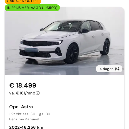
CARDOEN OUTLET
IN PRIJS VERLAAGD (- €500)
14 dagen
€ 18.499
va. €161/mnd
Opel Astra
1.2t xht s/s 130 - gs 130
Benzine
•
Manueel
2022
•
46.256 km