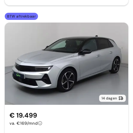
BTW aftrekbaar
14 dagen
€ 19.499
va. €169/mnd