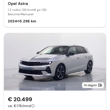
Opel Astra
1.2 turbo 130 bvm6 gs 130
Benzine
•
Manueel
2024
•
15.298 km
14 dagen
€ 20.499
va. €178/mnd