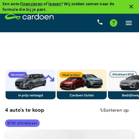
Een auto
financieren
of
leasen
? Wij zoeken samen naar de
4
formule die bij je past.
Compacte sedan
Opel, Astra
Benzine
Cardo
4
auto's
te koop
Sorteren op
BTW aftrekbaar