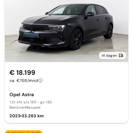
14 dagen
€ 18.199
va. €158/mnd
Opel Astra
1.2t xht s/s 130 - gs 130
Benzine
•
Manueel
2023
•
33.263 km