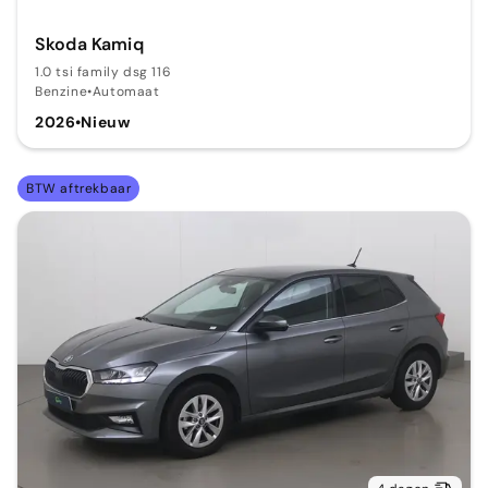
Skoda Kamiq
1.0 tsi family dsg 116
Benzine
•
Automaat
2026
•
Nieuw
BTW aftrekbaar