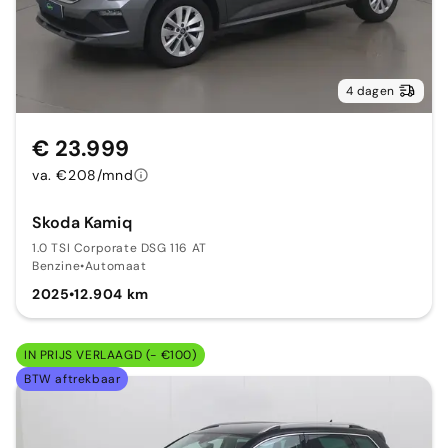
4 dagen
€ 23.999
va. €208/mnd
Skoda Kamiq
1.0 TSI Corporate DSG 116 AT
Benzine
•
Automaat
2025
•
12.904 km
IN PRIJS VERLAAGD (- €100)
BTW aftrekbaar