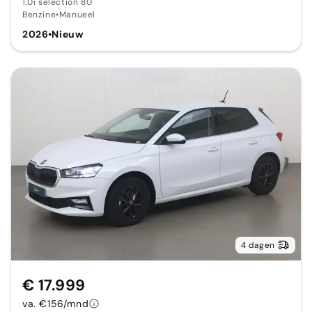
1.0i selection 80
Benzine
•
Manueel
2026
•
Nieuw
4 dagen
€ 17.999
va. €156/mnd