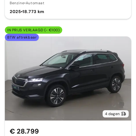
Benzine
•
Automaat
2025
•
18.773 km
IN PRIJS VERLAAGD (- €100)
BTW aftrekbaar
4 dagen
€ 28.799