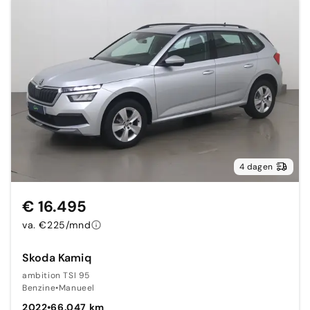
4 dagen
€ 16.495
va. €225/mnd
Skoda Kamiq
ambition TSI 95
Benzine
•
Manueel
2022
•
66.047 km