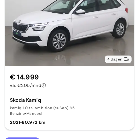
4 dagen
€ 14.999
va. €205/mnd
Skoda Kamiq
kamiq 1.0 tsi ambition (eu6ap) 95
Benzine
•
Manueel
2021
•
80.972 km