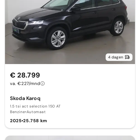
4 dagen
€ 28.799
va. €227/mnd
Skoda Karoq
1.5 tsi act selection 150 AT
Benzine
•
Automaat
2025
•
25.758 km