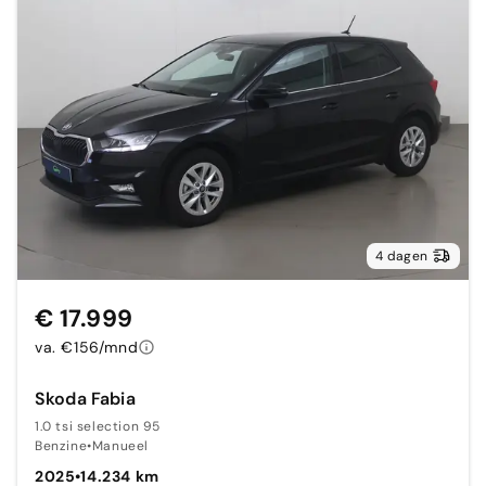
4 dagen
€ 17.999
va. €156/mnd
Skoda Fabia
1.0 tsi selection 95
Benzine
•
Manueel
2025
•
14.234 km