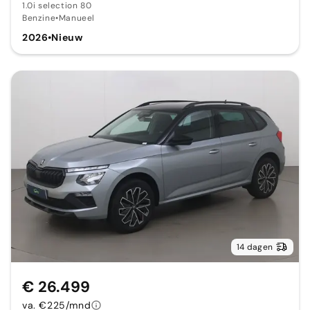
1.0i selection 80
Benzine
•
Manueel
2026
•
Nieuw
14 dagen
€ 26.499
va. €225/mnd