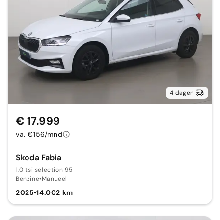
4 dagen
€ 17.999
va. €156/mnd
Skoda Fabia
1.0 tsi selection 95
Benzine
•
Manueel
2025
•
14.002 km