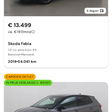
4 dagen
€ 13.499
va. €197/mnd
Skoda Fabia
1.0 tsi ambition 95
Benzine
•
Manueel
2019
•
54.061 km
CARDOEN OUTLET
IN PRIJS VERLAAGD (- €900)