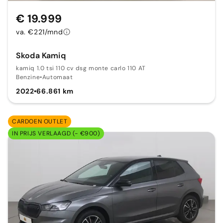
€ 19.999
va. €221/mnd
Skoda Kamiq
kamiq 1.0 tsi 110 cv dsg monte carlo 110 AT
Benzine
•
Automaat
2022
•
66.861 km
CARDOEN OUTLET
IN PRIJS VERLAAGD (- €900)