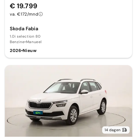
€ 19.799
va. €172/mnd
Skoda Fabia
1.0i selection 80
Benzine
•
Manueel
2026
•
Nieuw
14 dagen