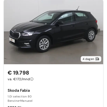
4 dagen
€ 19.798
va. €172/mnd
Skoda Fabia
1.0i selection 80
Benzine
•
Manueel