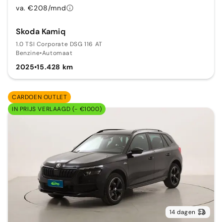
va. €208/mnd
Skoda Kamiq
1.0 TSI Corporate DSG 116 AT
Benzine
•
Automaat
2025
•
15.428 km
CARDOEN OUTLET
IN PRIJS VERLAAGD (- €1000)
14 dagen