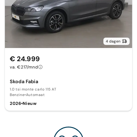
4 dagen
€ 24.999
va. €217/mnd
Skoda Fabia
1.0 tsi monte carlo 115 AT
Benzine
•
Automaat
2026
•
Nieuw