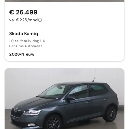
€ 26.499
va. €225/mnd
Skoda Kamiq
1.0 tsi family dsg 116
Benzine
•
Automaat
2026
•
Nieuw