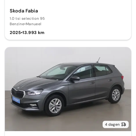
Skoda Fabia
1.0 tsi selection 95
Benzine
•
Manueel
2025
•
13.993 km
4 dagen