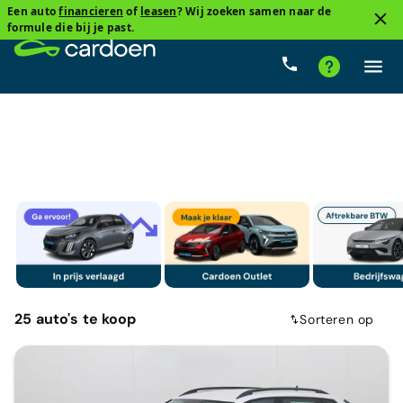
Een auto
financieren
of
leasen
? Wij zoeken samen naar de
2
formule die bij je past.
Skoda
Benzine
Cardoenprijs
Type versnelling
25
auto's
te koop
Sorteren op