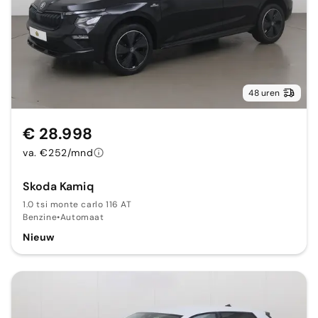
48 uren
€ 28.998
va. €252/mnd
Skoda Kamiq
1.0 tsi monte carlo 116 AT
Benzine
•
Automaat
Nieuw