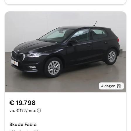
4 dagen
€ 19.798
va. €172/mnd
Skoda Fabia