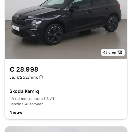
48 uren
€ 28.998
va. €252/mnd
Skoda Kamiq
1.0 tsi monte carlo 116 AT
Benzine
•
Automaat
Nieuw