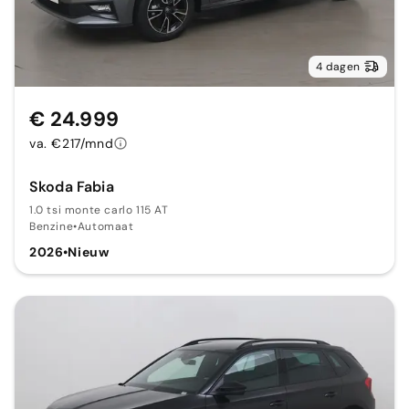
4 dagen
€ 24.999
va. €217/mnd
Skoda Fabia
1.0 tsi monte carlo 115 AT
Benzine
•
Automaat
2026
•
Nieuw