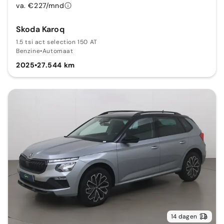
va. €227/mnd
Skoda Karoq
1.5 tsi act selection 150 AT
Benzine
•
Automaat
2025
•
27.544 km
14 dagen