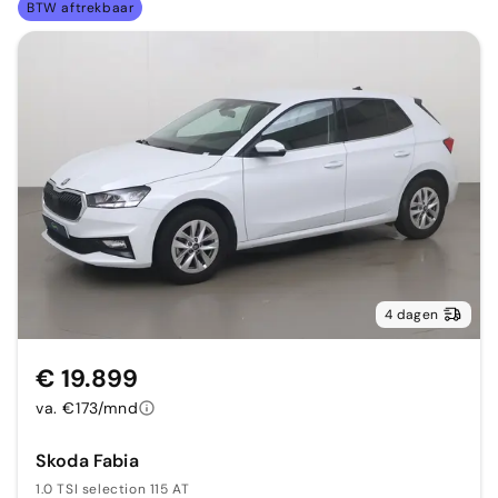
BTW aftrekbaar
4 dagen
€ 19.899
va. €173/mnd
Skoda Fabia
1.0 TSI selection 115 AT