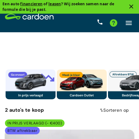
Een auto
financieren
of
leasen
? Wij zoeken samen naar de
2
formule die bij je past.
Skoda
Mild hybride
Cardoenprijs
Type versnel
2
auto's
te koop
Sorteren op
IN PRIJS VERLAAGD (- €400)
BTW aftrekbaar