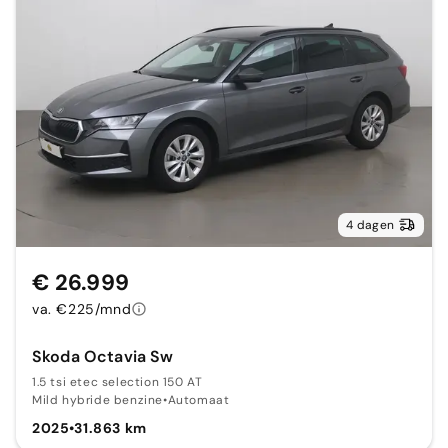
4 dagen
€ 26.999
va. €225/mnd
Skoda Octavia Sw
1.5 tsi etec selection 150 AT
Mild hybride benzine
•
Automaat
2025
•
31.863 km