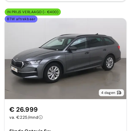
IN PRIJS VERLAAGD (- €400)
BTW aftrekbaar
4 dagen
€ 26.999
va. €225/mnd