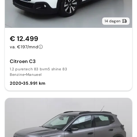
14 dagen
€ 12.499
va. €197/mnd
Citroen C3
1.2 puretech 83 bvm5 shine 83
Benzine
•
Manueel
2020
•
35.991 km