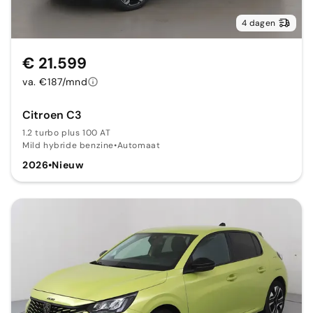
4 dagen
€ 21.599
va. €187/mnd
Citroen C3
1.2 turbo plus 100 AT
Mild hybride benzine
•
Automaat
2026
•
Nieuw