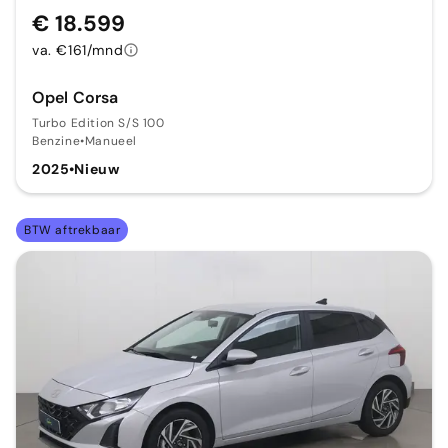
€ 18.599
va. €161/mnd
Opel Corsa
Turbo Edition S/S 100
Benzine
•
Manueel
2025
•
Nieuw
BTW aftrekbaar