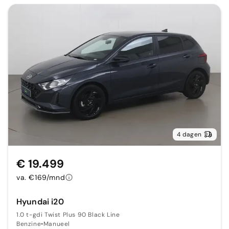
4 dagen
€ 19.499
va. €169/mnd
Hyundai i20
1.0 t-gdi Twist Plus 90 Black Line
Benzine
•
Manueel