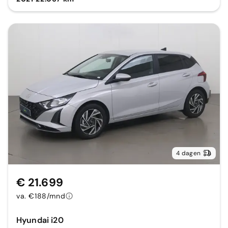
4 dagen
€ 21.699
va. €188/mnd
Hyundai i20