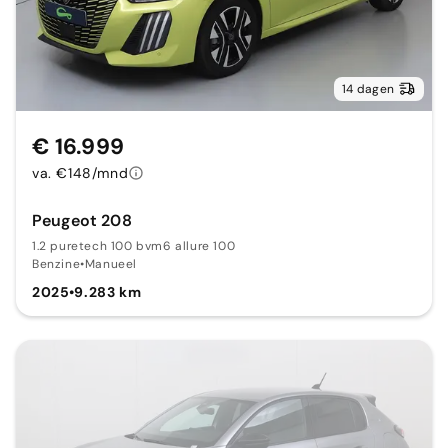
14 dagen
€ 16.999
va. €148/mnd
Peugeot 208
1.2 puretech 100 bvm6 allure 100
Benzine
•
Manueel
2025
•
9.283 km