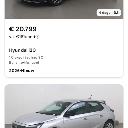
4 dagen
€ 20.799
va. €181/mnd
Hyundai i20
1.0 t-gdi techno 90
Benzine
•
Manueel
2026
•
Nieuw