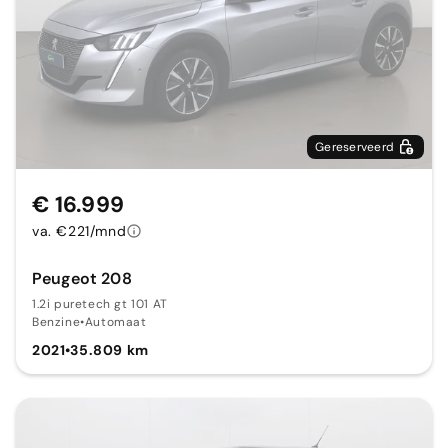
Gereserveerd
€ 16.999
va. €221/mnd
Peugeot 208
1.2i puretech gt 101 AT
Benzine
•
Automaat
2021
•
35.809 km