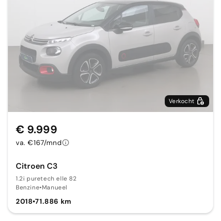
Verkocht
€ 9.999
va. €167/mnd
Citroen C3
1.2i puretech elle 82
Benzine
•
Manueel
2018
•
71.886 km