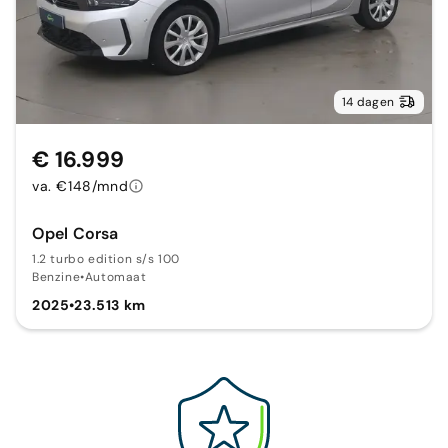
14 dagen
€ 16.999
va. €148/mnd
Opel Corsa
1.2 turbo edition s/s 100
Benzine
•
Automaat
2025
•
23.513 km