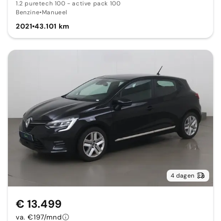
1.2 puretech 100 - active pack 100
Benzine
•
Manueel
2021
•
43.101 km
4 dagen
€ 13.499
va. €197/mnd