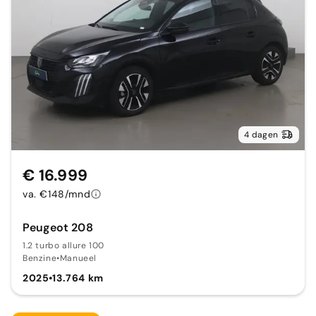
4 dagen
€ 16.999
va. €148/mnd
Peugeot 208
1.2 turbo allure 100
Benzine
•
Manueel
2025
•
13.764 km