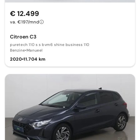
€ 12.499
va. €197/mnd
Citroen C3
puretech 110 s s bvm6 shine business 110
Benzine
•
Manueel
2020
•
11.704 km