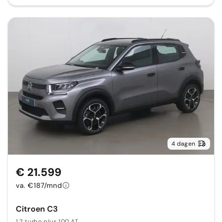
4 dagen
€ 21.599
va. €187/mnd
Citroen C3
1.2 turbo plus 100 AT