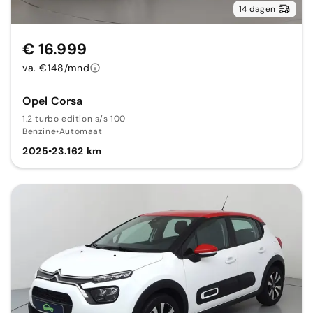
14 dagen
€ 16.999
va. €148/mnd
Opel Corsa
1.2 turbo edition s/s 100
Benzine
•
Automaat
2025
•
23.162 km