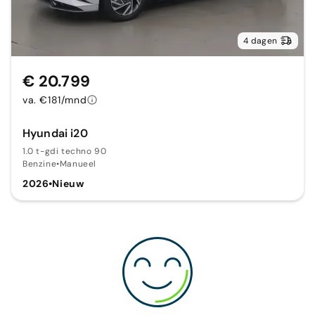
4 dagen
€ 20.799
va. €181/mnd
Hyundai i20
1.0 t-gdi techno 90
Benzine
•
Manueel
2026
•
Nieuw