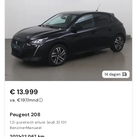
14 dagen
€ 13.999
va. €197/mnd
Peugeot 208
1.2i puretech allure (eu6.3) 101
Benzine
•
Manueel
2021
•
22.067 km