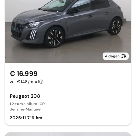
4 dagen
€ 16.999
va. €148/mnd
Peugeot 208
1.2 turbo allure 100
Benzine
•
Manueel
2025
•
11.716 km