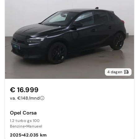
4 dagen
€ 16.999
va. €148/mnd
Opel Corsa
1.2 turbo gs 100
Benzine
•
Manueel
2025
•
42.035 km