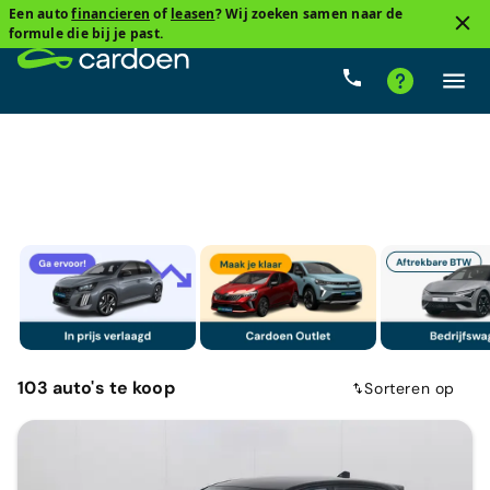
Een auto
financieren
of
leasen
? Wij zoeken samen naar de
1
formule die bij je past.
Stadsauto's
Cardoenprijs
Type versnelling
Brands
103
auto's
te koop
Sorteren op