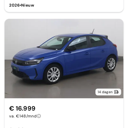
2026
•
Nieuw
14 dagen
€ 16.999
va. €148/mnd