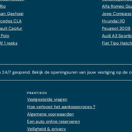
Rio
Alfa Romeo Giul
san Qashqai
Jeep Compass
cedes CLA
Hyundai i10
ault Captur
Peugeot 3008
Polo
Audi A3 Sport
 1 reeks
Fiat Tipo Hatc
s 24/7 geopend. Bekijk de openingsuren van jouw vestiging op de c
PRAKTISCH
Veelgestelde vragen
Hoe verloopt het aankoopproces ?
Algemene voorwaarden
Een auto online reserveren
Veiligheid & privacy