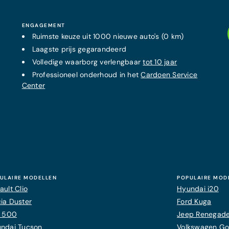
ENGAGEMENT
Ruimste keuze uit 1000 nieuwe auto's (0 km)
Laagste prijs
gegarandeerd
Volledige waarborg verlengbaar
tot 10 jaar
Professioneel onderhoud in het
Cardoen Service
Center
ULAIRE MODELLEN
POPULAIRE MOD
ault Clio
Hyundai i20
ia Duster
Ford Kuga
t 500
Jeep Renegad
ndai Tucson
Volkswagen Gol