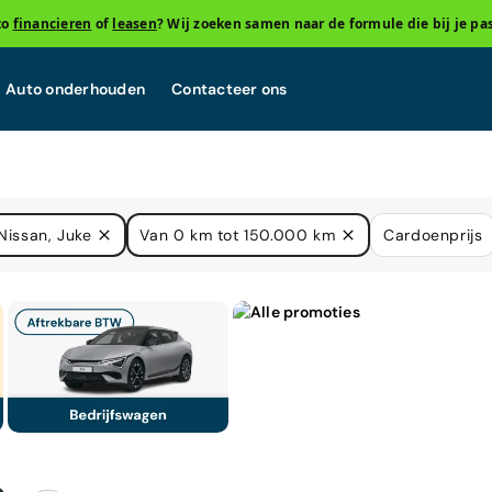
to
financieren
of
leasen
? Wij zoeken samen naar de formule die bij je pas
Auto onderhouden
Contacteer ons
Nissan, Juke
Van 0 km tot 150.000 km
Cardoenprijs