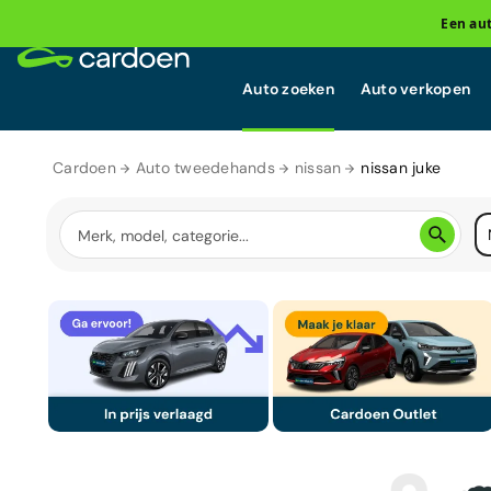
Een au
Auto zoeken
Auto verkopen
Cardoen
Auto tweedehands
nissan
nissan juke