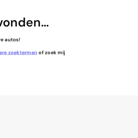
vonden…
we autos!
ere zoektermen
of zoek mij