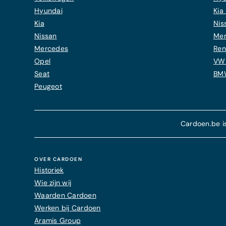
Hyundai
Kia 
Kia
Nis
Nissan
Mer
Mercedes
Ren
Opel
VW 
Seat
BMW
Peugeot
Cardoen.be i
OVER CARDOEN
Historiek
Wie zijn wij
Waarden Cardoen
Werken bij Cardoen
Aramis Group