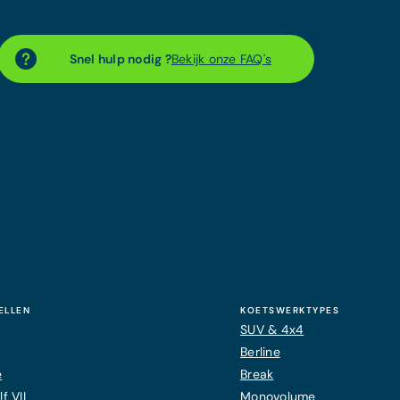
Snel hulp nodig ?
Bekijk onze FAQ's
ELLEN
KOETSWERKTYPES
SUV & 4x4
Berline
e
Break
f VII
Monovolume