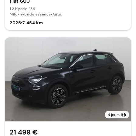
Fiat 600
1.2 Hybrid 136
Mild-hybride essence
•
Auto.
2025
•
7 454 km
4 jours
21 499 €