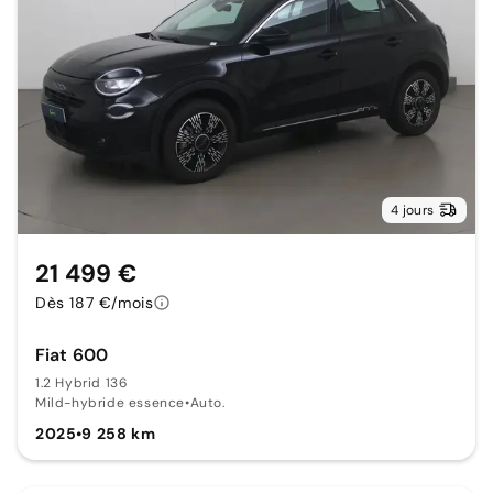
4 jours
21 499 €
Dès 187 €/mois
Fiat 600
1.2 Hybrid 136
Mild-hybride essence
•
Auto.
2025
•
9 258 km