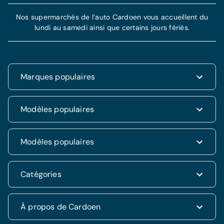
Nos supermarchés de l’auto Cardoen vous accueillent du
lundi au samedi ainsi que certains jours fériés.
Marques populaires
Renault
Modèles populaires
Fiat
Dacia
Renault Clio
Modèles populaires
Volkswagen
Dacia Duster
Hyundai
Fiat 500
Kia
Hyundai i20
Catégories
Hyundai Tucson
Nissan
Ford Kuga
Kia Rio
Mercedes
Jeep Renegade
Nissan Qashqai
SUV & 4x4
À propos de Cardoen
Opel
Volkswagen Golf VII
Mercedes CLA
Berline
Seat
Alfa Romeo Giulietta