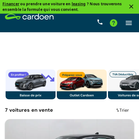
Financer
ou prendre une voiture en
leasing
? Nous trouverons
3
ensemble la formule qui vous convient.
Fiat, 600
Mild hybride
Prix
Boîte de vitesse
7
voitures
en vente
Trier