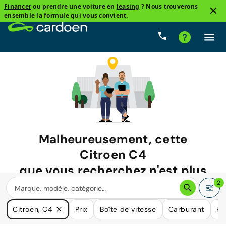
Financer
ou prendre une voiture en
leasing
? Nous trouverons
ensemble la formule qui vous convient.
Malheureusement, cette
Citroen C4
que vous recherchez n'est plus
disponible.
2
Nous avons de nombreuses voitures qui pourraient répondre
Citroen, C4
Prix
Boîte de vitesse
Carburant
Ki
à vos besoins.