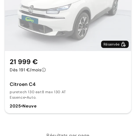
Réservée
21 999 €
Dès 191 €/mois
Citroen C4
puretech 130 eat8 max 130 AT
Essence
•
Auto.
2025
•
Neuve
Résultats par page