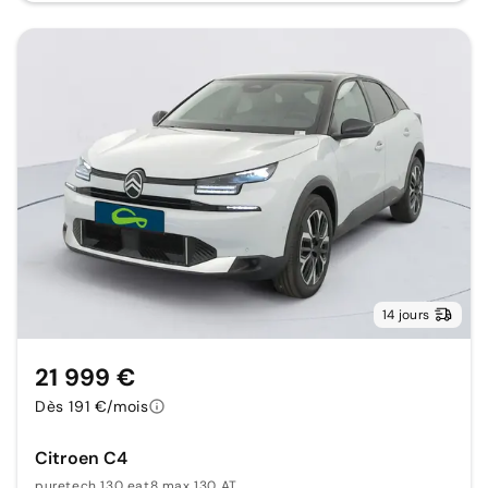
14 jours
21 999 €
Dès 191 €/mois
Citroen C4
puretech 130 eat8 max 130 AT