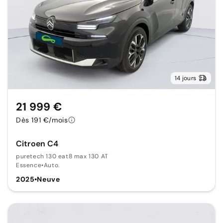
14 jours
21 999 €
Dès 191 €/mois
Citroen C4
puretech 130 eat8 max 130 AT
Essence
•
Auto.
2025
•
Neuve