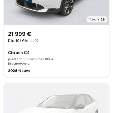
14 jours
21 999 €
Dès 191 €/mois
Citroen C4
puretech 130 eat8 max 130 AT
Essence
•
Auto.
2025
•
Neuve