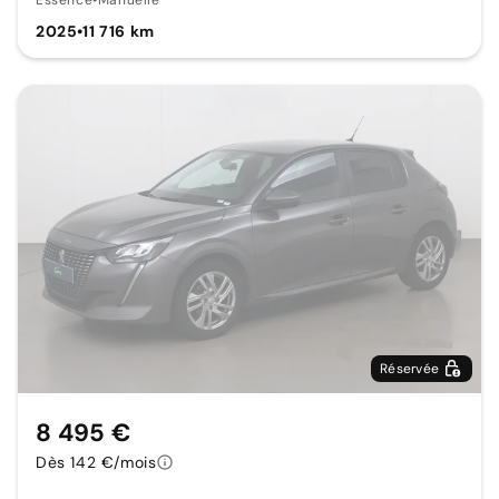
Essence
•
Manuelle
2025
•
11 716 km
Réservée
8 495 €
Dès 142 €/mois