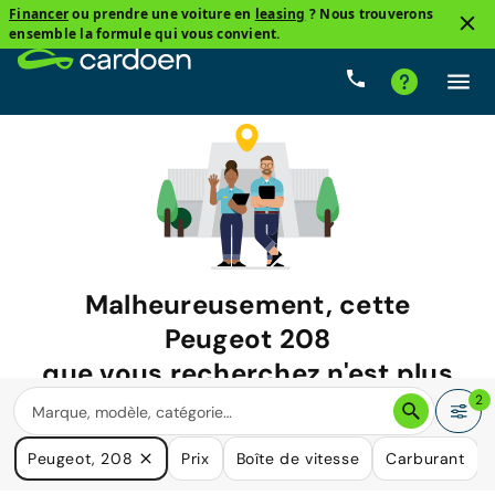
Financer
ou prendre une voiture en
leasing
? Nous trouverons
ensemble la formule qui vous convient.
Malheureusement, cette
Peugeot 208
que vous recherchez n'est plus
disponible.
2
Nous avons de nombreuses voitures qui pourraient répondre
Peugeot, 208
Prix
Boîte de vitesse
Carburant
à vos besoins.