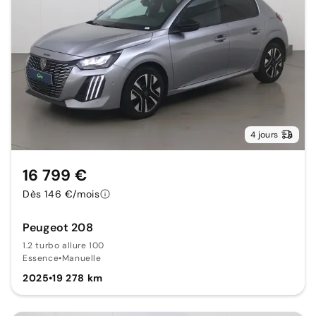
4 jours
16 799 €
Dès 146 €/mois
Peugeot 208
1.2 turbo allure 100
Essence
•
Manuelle
2025
•
19 278 km