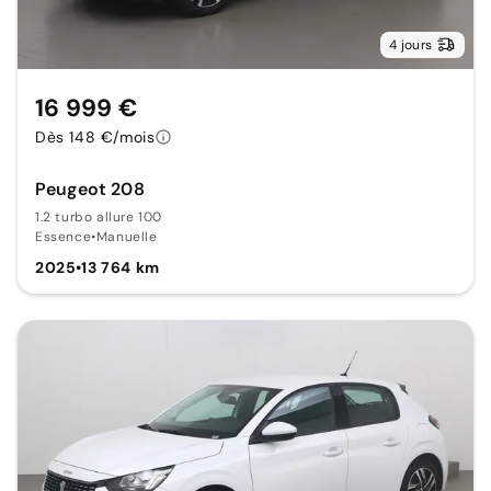
4 jours
16 999 €
Dès 148 €/mois
Peugeot 208
1.2 turbo allure 100
Essence
•
Manuelle
2025
•
13 764 km