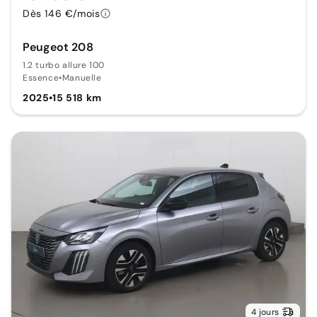
Dès 146 €/mois
Peugeot 208
1.2 turbo allure 100
Essence
•
Manuelle
2025
•
15 518 km
4 jours