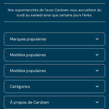
Nos supermarchés de l’auto Cardoen vous accueillent du
lundi au samedi ainsi que certains jours fériés.
Marques populaires
Renault
Modèles populaires
Fiat
Dacia
Renault Clio
Modèles populaires
Volkswagen
Dacia Duster
Hyundai
Fiat 500
Kia
Hyundai i20
Catégories
Hyundai Tucson
Nissan
Ford Kuga
Kia Rio
Mercedes
Jeep Renegade
Nissan Qashqai
SUV & 4x4
À propos de Cardoen
Opel
Volkswagen Golf VII
Mercedes CLA
Berline
Seat