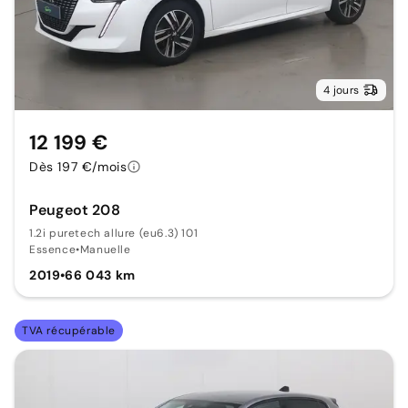
4 jours
12 199 €
Dès 197 €/mois
Peugeot 208
1.2i puretech allure (eu6.3) 101
Essence
•
Manuelle
2019
•
66 043 km
TVA récupérable