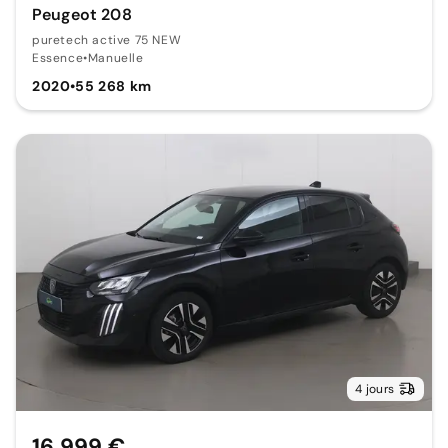
Peugeot 208
puretech active 75 NEW
Essence
•
Manuelle
2020
•
55 268 km
4 jours
16 999 €