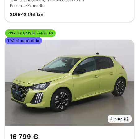
208 1.2 puretech gt line s&s (eu6.2) 110
Essence
•
Manuelle
2019
•
12 146 km
PRIX EN BAISSE (-100 €)
TVA récupérable
4 jours
16 799 €