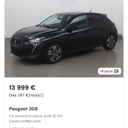
14 jours
13 999 €
Dès 197 €/mois
Peugeot 208
1.2i puretech allure (eu6.3) 101
Essence
•
Manuelle