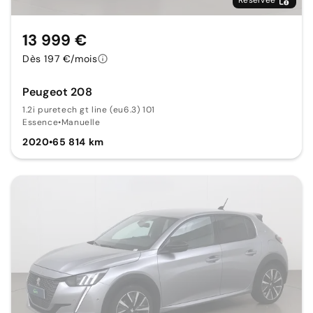
13 999 €
Dès 197 €/mois
Peugeot 208
1.2i puretech gt line (eu6.3) 101
Essence
•
Manuelle
2020
•
65 814 km