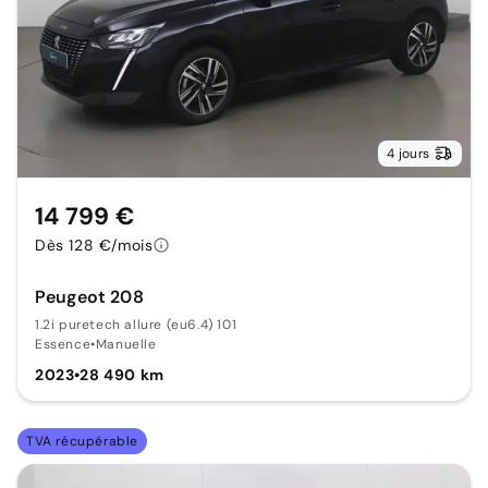
4 jours
14 799 €
Dès 128 €/mois
Peugeot 208
1.2i puretech allure (eu6.4) 101
Essence
•
Manuelle
2023
•
28 490 km
TVA récupérable