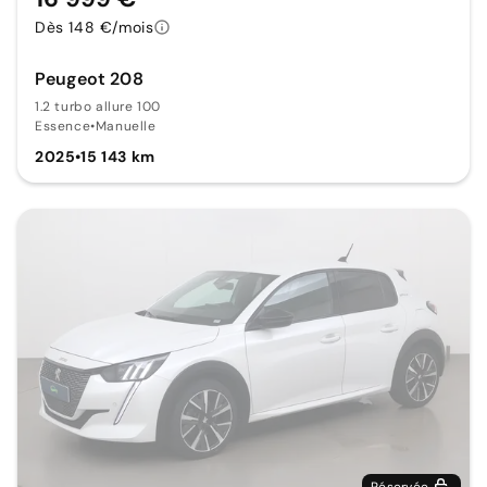
Dès 148 €/mois
Peugeot 208
1.2 turbo allure 100
Essence
•
Manuelle
2025
•
15 143 km
Réservée