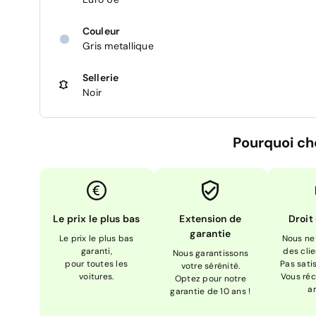
Couleur
Gris metallique
Sellerie
Noir
Pourquoi ch
Le prix le plus bas
Extension de
Droit
garantie
Le prix le plus bas
Nous ne
garanti,
des cli
Nous garantissons
pour toutes les
Pas sati
votre sérénité.
voitures.
Vous réc
Optez pour notre
a
garantie de 10 ans !