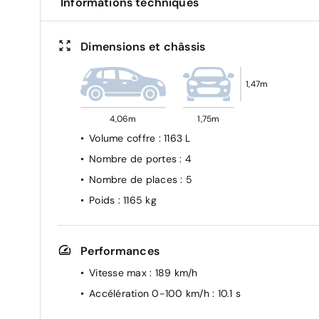
Informations techniques
Dimensions et châssis
1,47m
4,06m
1,75m
Volume coffre
: 1163 L
Nombre de portes
: 4
Nombre de places
: 5
Poids
: 1165 kg
Performances
Vitesse max
: 189 km/h
Accélération 0-100 km/h
: 10.1 s