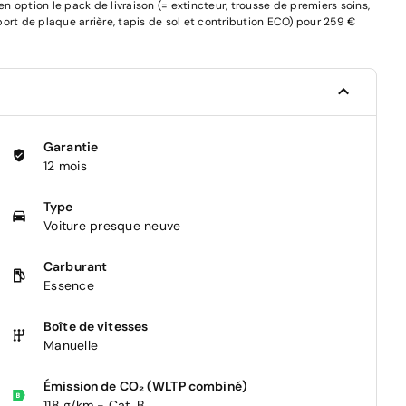
 option le pack de livraison (= extincteur, trousse de premiers soins,
pport de plaque arrière, tapis de sol et contribution ECO) pour 259 €
Garantie
12 mois
Type
Voiture presque neuve
Carburant
Essence
Boîte de vitesses
Manuelle
Émission de CO₂ (WLTP combiné)
118 g/km - Cat. B