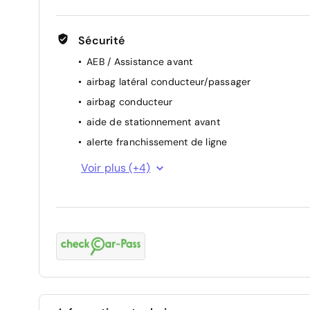
Sécurité
AEB / Assistance avant
airbag latéral conducteur/passager
airbag conducteur
aide de stationnement avant
alerte franchissement de ligne
attention assist (capteur de fatigue)
Voir plus (+4)
ESP
airbag passager
ABS