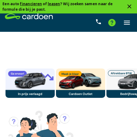
Een auto
financieren
of
leasen
? Wij zoeken samen naar de
3
formule die bij je past.
Audi, Q7
Diesel
Cardoenprijs
Type versnelling