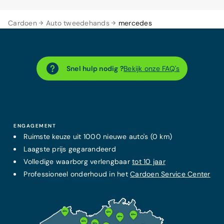
Cardoen
Auto tweedehands
mercedes
Snel hulp nodig ?
Bekijk onze FAQ's
ENGAGEMENT
Ruimste keuze uit 1000 nieuwe auto's (0 km)
Laagste prijs
gegarandeerd
Volledige waarborg verlengbaar
tot 10 jaar
Professioneel onderhoud in het
Cardoen Service Center