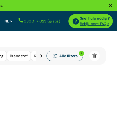
t.
Snel hulp nodig ?
0800 17 023 (gratis)
Bekijk onze FAQ's
2
Alle filters
ng
Brandstof
Kilometerstand