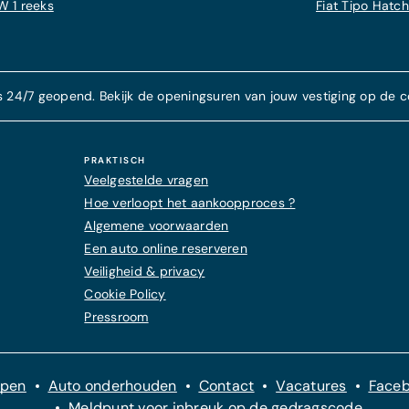
 1 reeks
Fiat Tipo Hatc
s 24/7 geopend. Bekijk de openingsuren van jouw vestiging op de c
PRAKTISCH
Veelgestelde vragen
Hoe verloopt het aankoopproces ?
Algemene voorwaarden
Een auto online reserveren
Veiligheid & privacy
Cookie Policy
Pressroom
open
Auto onderhouden
Contact
Vacatures
Face
Meldpunt voor inbreuk op de gedragscode