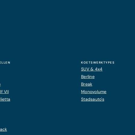
ELLEN
KOETSWERKTYPES
SUV & 4x4
Berline
e
Break
f VII
Monovolume
ietta
Stadsauto's
back