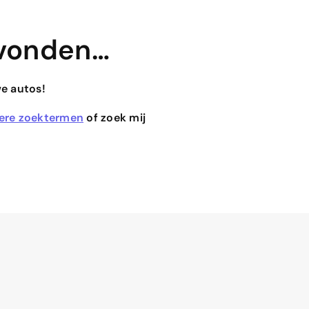
vonden…
we autos!
ere zoektermen
of zoek mij