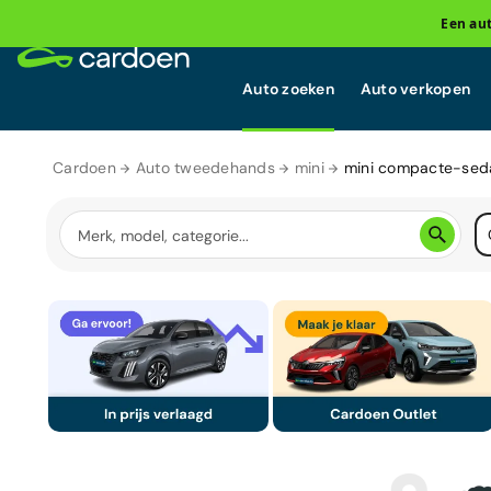
Een au
Auto zoeken
Auto verkopen
Cardoen
Auto tweedehands
mini
mini compacte-sed