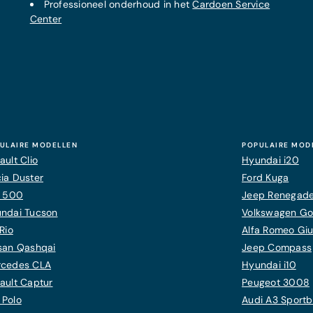
Professioneel onderhoud in het
Cardoen Service
Center
ULAIRE MODELLEN
POPULAIRE MOD
ault Clio
Hyundai i20
ia Duster
Ford Kuga
t 500
Jeep Renegad
ndai Tucson
Volkswagen Gol
Rio
Alfa Romeo Giul
san Qashqai
Jeep Compass
cedes CLA
Hyundai i10
ault Captur
Peugeot 3008
Polo
Audi A3 Sport