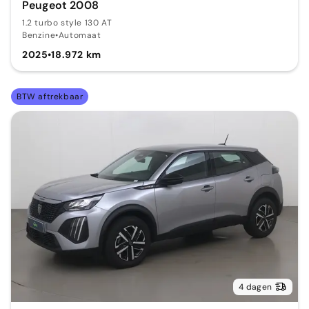
Peugeot 2008
1.2 turbo style 130 AT
Benzine
•
Automaat
2025
•
18.972 km
BTW aftrekbaar
4 dagen