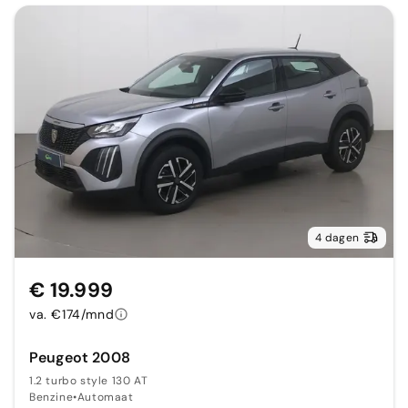
4 dagen
€ 19.999
va. €174/mnd
Peugeot 2008
1.2 turbo style 130 AT
Benzine
•
Automaat