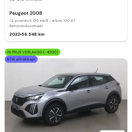
Peugeot 2008
1.2 puretech 130 eat8 - allure 130 AT
Benzine
•
Automaat
2022
•
56.548 km
IN PRIJS VERLAAGD (- €100)
BTW aftrekbaar