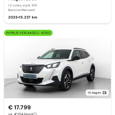
1.2 turbo style 100
Benzine
•
Manueel
2025
•
15.237 km
IN PRIJS VERLAAGD (- €100)
14 dagen
€ 17.799
va. €154/mnd