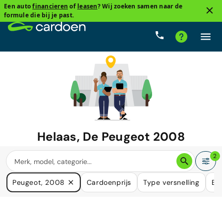
Een auto
financieren
of
leasen
? Wij zoeken samen naar de
formule die bij je past.
Helaas, De
Peugeot 2008
waar u naar zoekt is niet langer
2
beschikbaar.
Peugeot, 2008
Cardoenprijs
Type versnelling
Br
We hebben veel auto's die in uw behoefte kunnen voorzien.