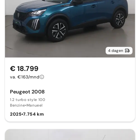
4 dagen
€ 18.799
va. €163/mnd
Peugeot 2008
1.2 turbo style 100
Benzine
•
Manueel
2025
•
7.754 km