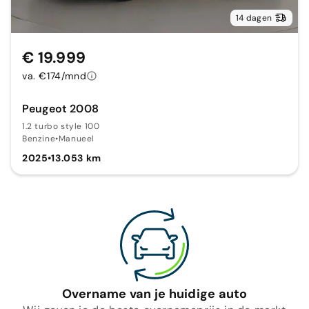
14 dagen
€ 19.999
va. €174/mnd
Peugeot 2008
1.2 turbo style 100
Benzine
•
Manueel
2025
•
13.053 km
Overname van je huidige auto