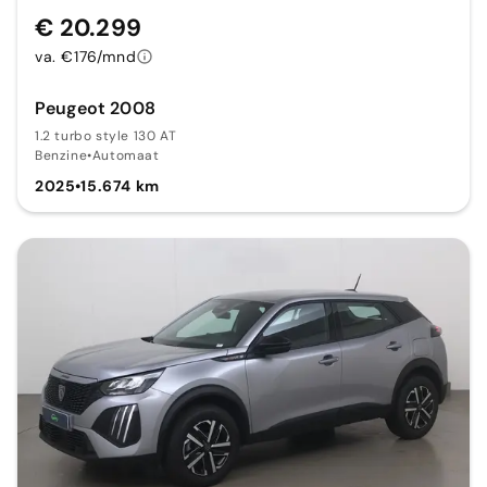
€ 20.299
va. €176/mnd
Peugeot 2008
1.2 turbo style 130 AT
Benzine
•
Automaat
2025
•
15.674 km