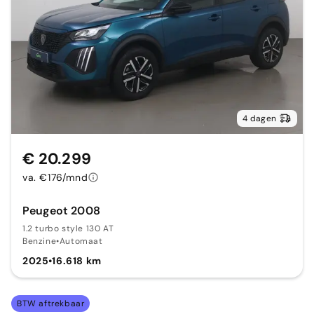
4 dagen
€ 20.299
va. €176/mnd
Peugeot 2008
1.2 turbo style 130 AT
Benzine
•
Automaat
2025
•
16.618 km
BTW aftrekbaar