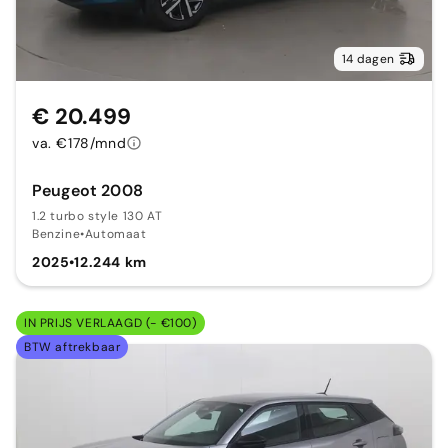
14 dagen
€ 20.499
va. €178/mnd
Peugeot 2008
1.2 turbo style 130 AT
Benzine
•
Automaat
2025
•
12.244 km
IN PRIJS VERLAAGD (- €100)
BTW aftrekbaar