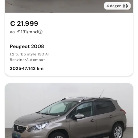
4 dagen
€ 21.999
va. €191/mnd
Peugeot 2008
1.2 turbo style 130 AT
Benzine
•
Automaat
2025
•
17.142 km