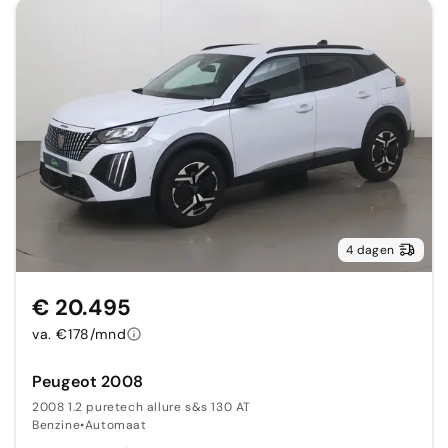
4 dagen
€ 20.495
va. €178/mnd
Peugeot 2008
2008 1.2 puretech allure s&s 130 AT
Benzine
•
Automaat