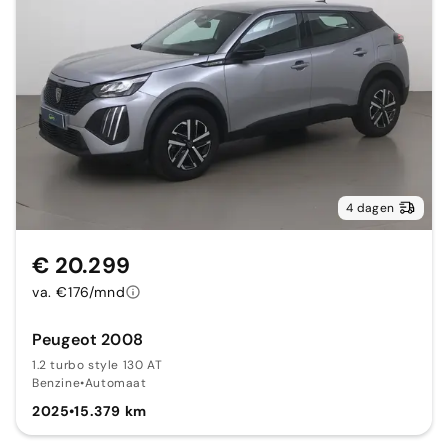
4 dagen
€ 20.299
va. €176/mnd
Peugeot 2008
1.2 turbo style 130 AT
Benzine
•
Automaat
2025
•
15.379 km