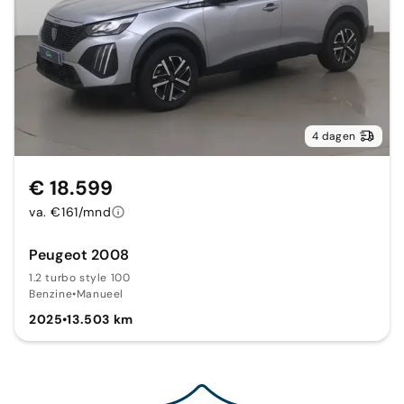
4 dagen
€ 18.599
va. €161/mnd
Peugeot 2008
1.2 turbo style 100
Benzine
•
Manueel
2025
•
13.503 km