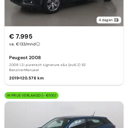
4 dagen
€ 7.995
va. €133/mnd
Peugeot 2008
2008 1.2i puretech signature s&s (eu6.2) 82
Benzine
•
Manueel
2019
•
120.576 km
IN PRIJS VERLAAGD (- €100)