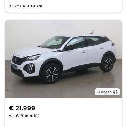
2025
•
16.909 km
14 dagen
€ 21.999
va. €191/mnd