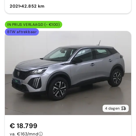
2021
•
42.852 km
IN PRIJS VERLAAGD (- €100)
BTW aftrekbaar
4 dagen
€ 18.799
va. €163/mnd