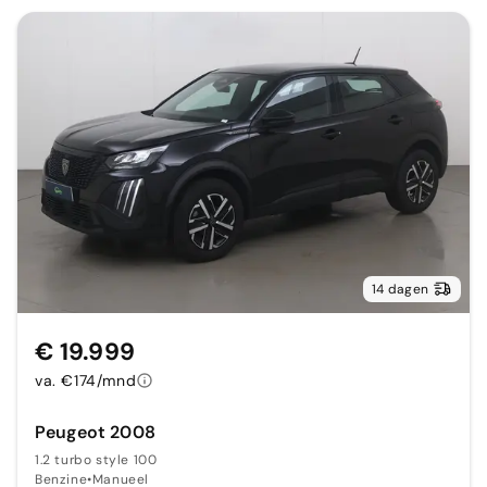
14 dagen
€ 19.999
va. €174/mnd
Peugeot 2008
1.2 turbo style 100
Benzine
•
Manueel