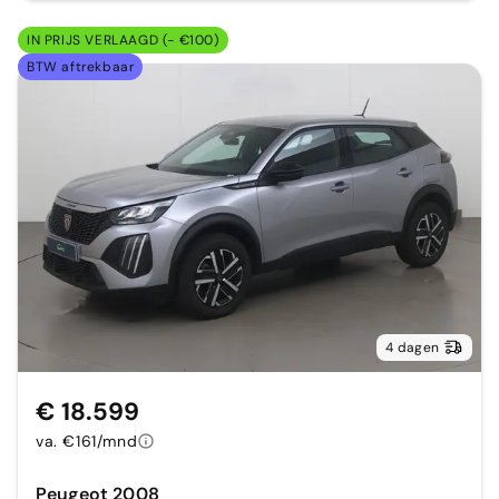
IN PRIJS VERLAAGD (- €100)
BTW aftrekbaar
4 dagen
€ 18.599
va. €161/mnd
Peugeot 2008