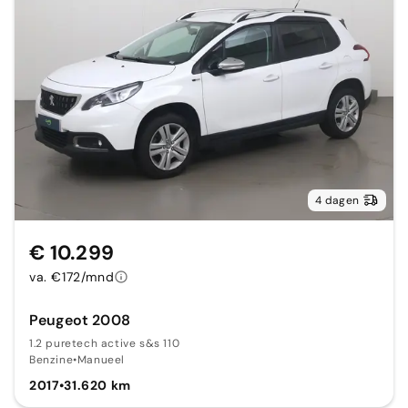
4 dagen
€ 10.299
va. €172/mnd
Peugeot 2008
1.2 puretech active s&s 110
Benzine
•
Manueel
2017
•
31.620 km