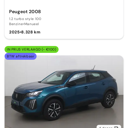
Peugeot 2008
1.2 turbo style 100
Benzine
•
Manueel
2025
•
8.328 km
IN PRIJS VERLAAGD (- €100)
BTW aftrekbaar