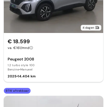
4 dagen
€ 18.599
va. €161/mnd
Peugeot 2008
1.2 turbo style 100
Benzine
•
Manueel
2025
•
14.404 km
BTW aftrekbaar