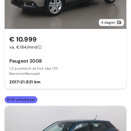
4 dagen
€ 10.999
va. €184/mnd
Peugeot 2008
1.2 puretech active s&s 110
Benzine
•
Manueel
2017
•
21.821 km
BTW aftrekbaar