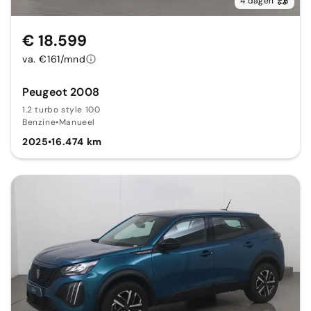
4 dagen
€ 18.599
va. €161/mnd
Peugeot 2008
1.2 turbo style 100
Benzine
•
Manueel
2025
•
16.474 km