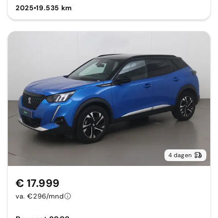
2025
•
19.535 km
4 dagen
€ 17.999
va. €296/mnd