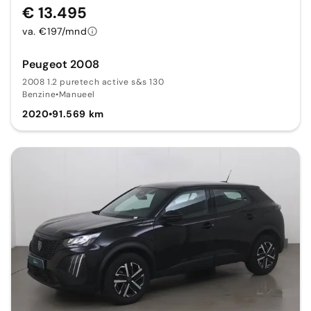
€ 13.495
va. €197/mnd
Peugeot 2008
2008 1.2 puretech active s&s 130
Benzine
•
Manueel
2020
•
91.569 km