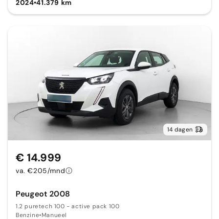
2024
•
41.379 km
14 dagen
€ 14.999
va. €205/mnd
Peugeot 2008
1.2 puretech 100 - active pack 100
Benzine
•
Manueel