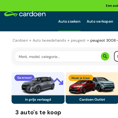
Een au
Auto zoeken
Auto verkopen
Cardoen
Auto tweedehands
peugeot
peugeot 3008
3
auto's
te koop