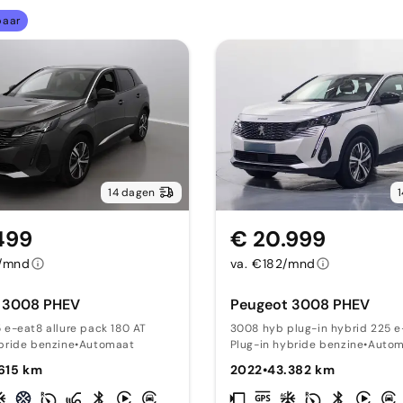
baar
14 dagen
499
€ 20.999
5/mnd
va. €182/mnd
 3008 PHEV
Peugeot 3008 PHEV
 e-eat8 allure pack 180 AT
3008 hyb plug-in hybrid 225 e-
bride benzine
•
Automaat
Plug-in hybride benzine
•
Autom
615 km
2022
•
43.382 km