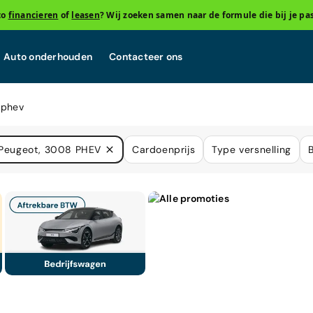
to
financieren
of
leasen
? Wij zoeken samen naar de formule die bij je pas
Auto onderhouden
Contacteer ons
-phev
Peugeot, 3008 PHEV
Cardoenprijs
Type versnelling