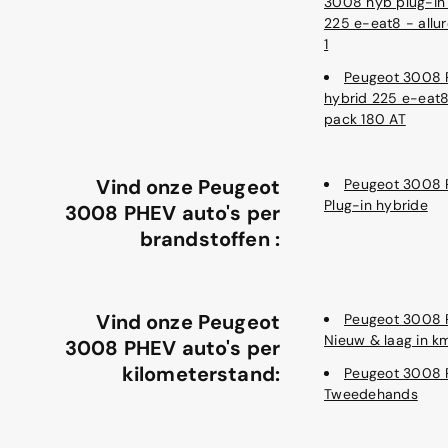
3008 hyb plug-in
225 e-eat8 - allu
1
Peugeot 3008
hybrid 225 e-eat8
pack 180 AT
Vind onze Peugeot
Peugeot 3008
Plug-in hybride
3008 PHEV auto's per
brandstoffen :
Vind onze Peugeot
Peugeot 3008
Nieuw & laag in k
3008 PHEV auto's per
kilometerstand:
Peugeot 3008
Tweedehands