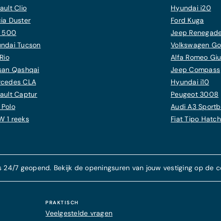
ault Clio
Hyundai i20
ia Duster
Ford Kuga
t 500
Jeep Renegad
ndai Tucson
Volkswagen Gol
Rio
Alfa Romeo Giul
san Qashqai
Jeep Compass
cedes CLA
Hyundai i10
ault Captur
Peugeot 3008
Polo
Audi A3 Sport
 1 reeks
Fiat Tipo Hatc
s 24/7 geopend. Bekijk de openingsuren van jouw vestiging op de c
PRAKTISCH
Veelgestelde vragen