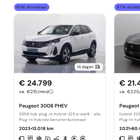
BTW aftrekbaar
BTW aftrek
14 dagen
€ 24.799
€ 21.
va. €215/mnd
va. €22
Peugeot 3008 PHEV
Peugeot
3008 hyb plug-in hybrid 225 e-eat8 - allure pack 1
hybrid 225
Plug-in hybride benzine
•
Automaat
Plug-in hy
2023
•
13.018 km
2021
•
60.