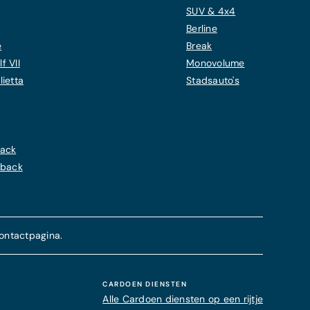
SUV & 4x4
Berline
e
Break
f VII
Monovolume
ietta
Stadsauto's
back
hback
ontactpagina.
CARDOEN DIENSTEN
Alle Cardoen diensten op een rijtje