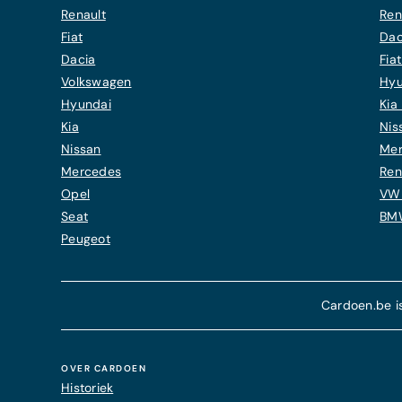
Renault
Ren
Fiat
Dac
Dacia
Fia
Volkswagen
Hyu
Hyundai
Kia 
Kia
Nis
Nissan
Mer
Mercedes
Ren
Opel
VW 
Seat
BMW
Peugeot
Cardoen.be i
OVER CARDOEN
Historiek