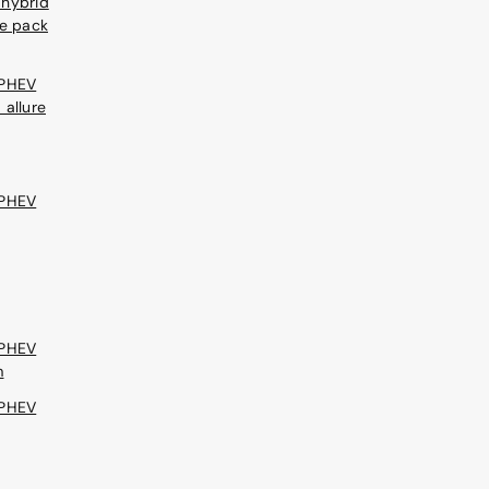
 hybrid
re pack
 PHEV
 allure
 PHEV
 PHEV
m
 PHEV