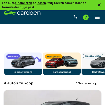
Een auto
financieren
of
leasen
? Wij zoeken samen naar de
3
formule die bij je past.
Renault, Captur
Benzine
Cardoenprijs
Type ver
4
auto's
te koop
Sorteren op