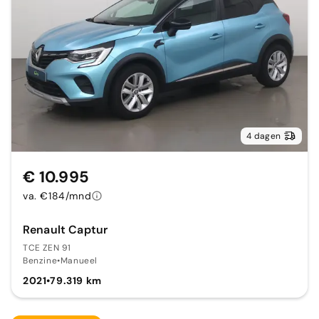
4 dagen
€ 10.995
va. €184/mnd
Renault Captur
TCE ZEN 91
Benzine
•
Manueel
2021
•
79.319 km