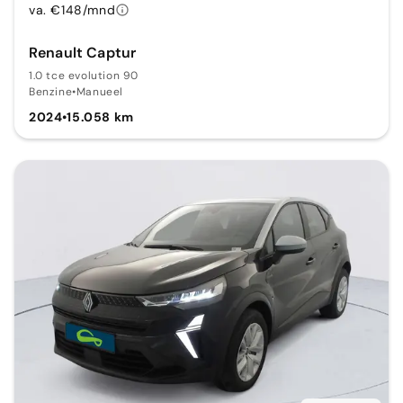
va. €148/mnd
Renault Captur
1.0 tce evolution 90
Benzine
•
Manueel
2024
•
15.058 km