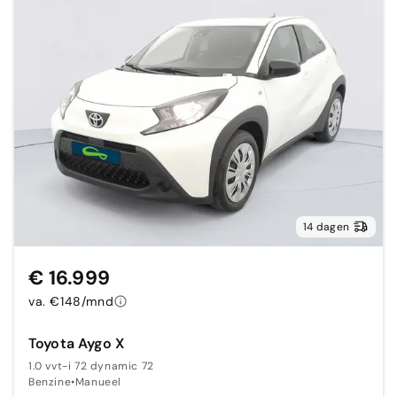
14 dagen
€ 16.999
va. €148/mnd
Toyota Aygo X
1.0 vvt-i 72 dynamic 72
Benzine
•
Manueel