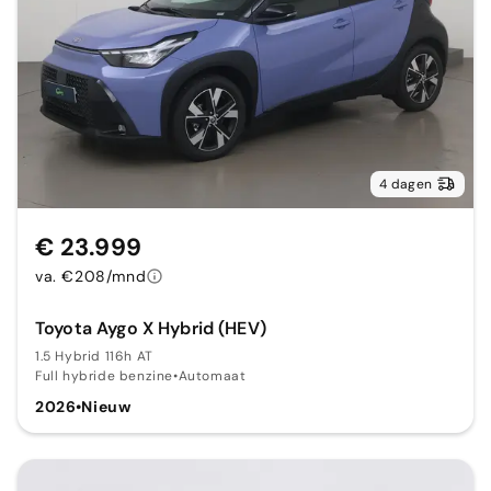
4 dagen
€ 23.999
va. €208/mnd
Toyota Aygo X Hybrid (HEV)
1.5 Hybrid 116h AT
Full hybride benzine
•
Automaat
2026
•
Nieuw