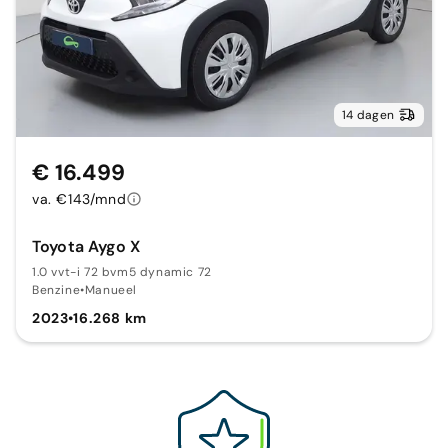
14 dagen
€ 16.499
va. €143/mnd
Toyota Aygo X
1.0 vvt-i 72 bvm5 dynamic 72
Benzine
•
Manueel
2023
•
16.268 km