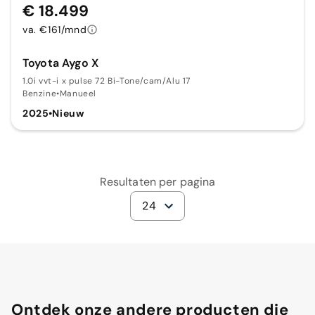
€ 18.499
va. €161/mnd
Toyota Aygo X
1.0i vvt-i x pulse 72 Bi-Tone/cam/Alu 17
Benzine
•
Manueel
2025
•
Nieuw
Resultaten per pagina
24
Ontdek onze andere producten die