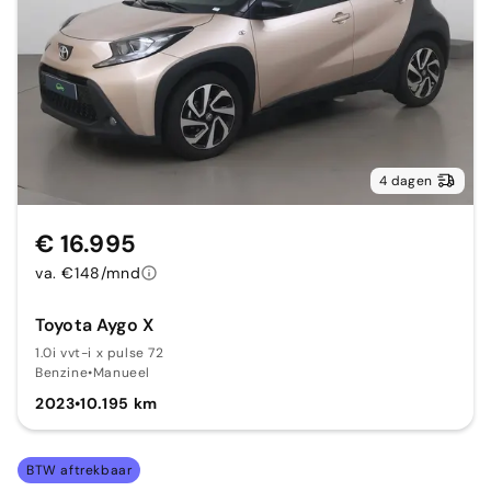
4 dagen
€ 16.995
va. €148/mnd
Toyota Aygo X
1.0i vvt-i x pulse 72
Benzine
•
Manueel
2023
•
10.195 km
BTW aftrekbaar