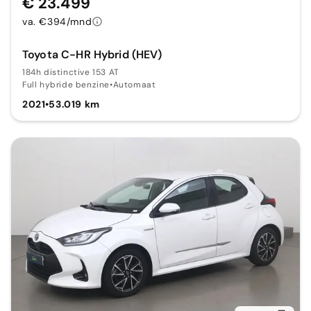
€ 23.499
va. €394/mnd
Toyota C-HR Hybrid (HEV)
184h distinctive 153 AT
Full hybride benzine
•
Automaat
2021
•
53.019 km