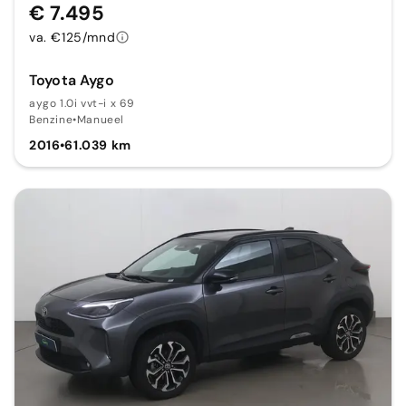
€ 7.495
va. €125/mnd
Toyota Aygo
aygo 1.0i vvt-i x 69
Benzine
•
Manueel
2016
•
61.039 km