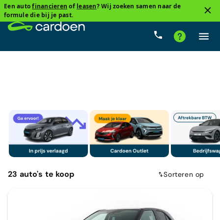
Een auto
financieren
of
leasen
? Wij zoeken samen naar de
1
formule die bij je past.
Toyota
Cardoenprijs
Type versnelling
Brandstof
23
auto's
te koop
Sorteren op