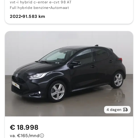
vvt-i hybrid c-enter e-cvt 98 AT
Full hybride benzine
•
Automaat
2022
•
91.583 km
4 dagen
€ 18.998
va. €165/mnd