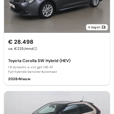
4 dagen
€ 28.498
va. €225/mnd
Toyota Corolla SW Hybrid (HEV)
1.8 dynamic e-cvt gpf 140 AT
Full hybride benzine
•
Automaat
2026
•
Nieuw