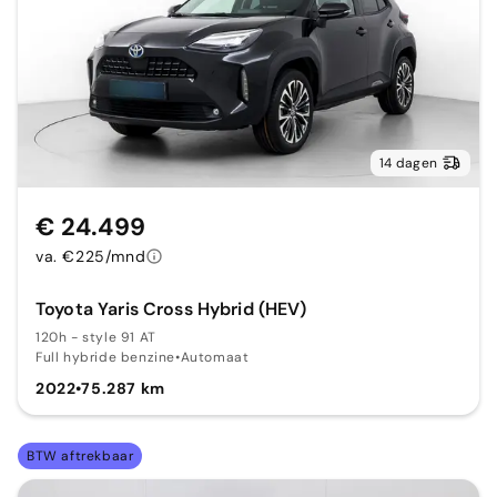
14 dagen
€ 24.499
va. €225/mnd
Toyota Yaris Cross Hybrid (HEV)
120h - style 91 AT
Full hybride benzine
•
Automaat
2022
•
75.287 km
BTW aftrekbaar