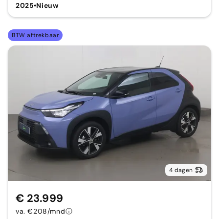
2025
•
Nieuw
BTW aftrekbaar
4 dagen
€ 23.999
va. €208/mnd