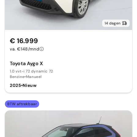
14 dagen
€ 16.999
va. €148/mnd
Toyota Aygo X
1.0 vvt-i 72 dynamic 72
Benzine
•
Manueel
2025
•
Nieuw
BTW aftrekbaar