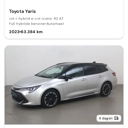
Toyota Yaris
vvt-i hybrid e-cvt iconic 92 AT
Full hybride benzine
•
Automaat
2023
•
63.384 km
4 dagen