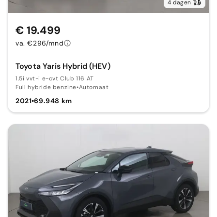
4 dagen
€ 19.499
va. €296/mnd
Toyota Yaris Hybrid (HEV)
1.5i vvt-i e-cvt Club 116 AT
Full hybride benzine
•
Automaat
2021
•
69.948 km