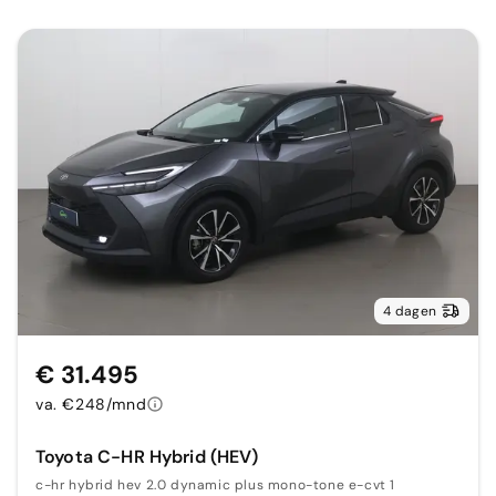
4 dagen
€ 31.495
va. €248/mnd
Toyota C-HR Hybrid (HEV)
c-hr hybrid hev 2.0 dynamic plus mono-tone e-cvt 1