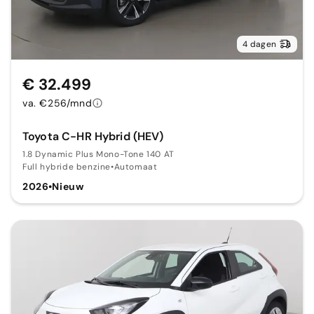
4 dagen
€ 32.499
va. €256/mnd
Toyota C-HR Hybrid (HEV)
1.8 Dynamic Plus Mono-Tone 140 AT
Full hybride benzine
•
Automaat
2026
•
Nieuw