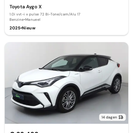
Toyota Aygo X
1.0i vvt-i x pulse 72 Bi-Tone/cam/Alu 17
Benzine
•
Manueel
2025
•
Nieuw
14 dagen