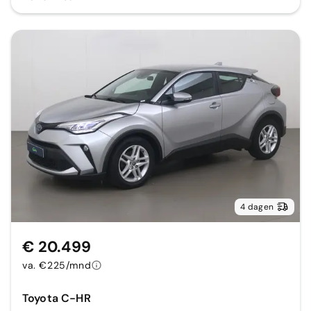
4 dagen
€ 20.499
va. €225/mnd
Toyota C-HR