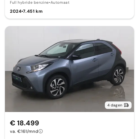
Full hybride benzine
•
Automaat
2024
•
7.451 km
4 dagen
€ 18.499
va. €161/mnd