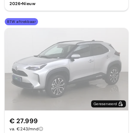
2026
•
Nieuw
BTW aftrekbaar
Gereserveerd
€ 27.999
va. €243/mnd