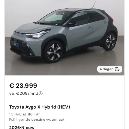
4 dagen
€ 23.999
va. €208/mnd
Toyota Aygo X Hybrid (HEV)
1.5 Hybrid 116h AT
Full hybride benzine
•
Automaat
2026
•
Nieuw