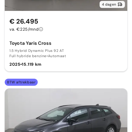
4 dagen
€ 26.495
va. €225/mnd
Toyota Yaris Cross
1.5 Hybrid Dynamic Plus 92 AT
Full hybride benzine
•
Automaat
2025
•
15.119 km
BTW aftrekbaar