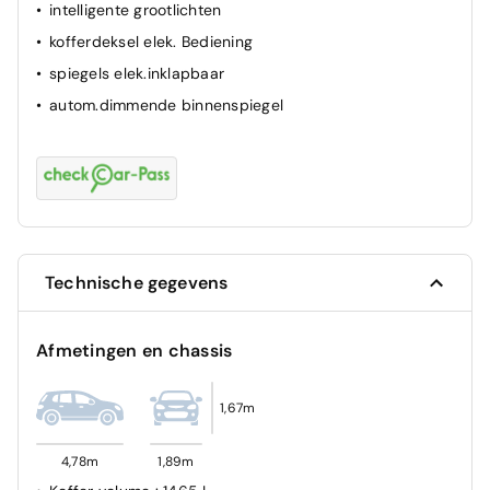
intelligente grootlichten
airbag passagier
kofferdeksel elek. Bediening
ABS
spiegels elek.inklapbaar
autom.dimmende binnenspiegel
Technische gegevens
Afmetingen en chassis
1,67m
4,78m
1,89m