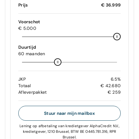
Prijs
€ 36.999
Voorschot
€ 5.000
Duurtijd
60 maanden
JKP
6.5%
Totaal
€ 42.680
Afleverpakket
€ 259
Stuur naar mijn mailbox
Lening op afbetaling van kredietgever AlphaCredit N.V.,
kredietgever, 1210 Brussel, BTW BE 0445.781.316, RPR
Brussel.