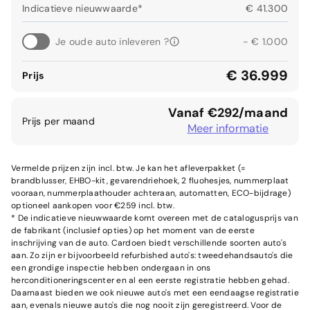
Indicatieve nieuwwaarde*
€ 41.300
Je oude auto inleveren ?
- € 1.000
€ 36.999
Prijs
Vanaf €292/maand
Prijs per maand
Meer informatie
Vermelde prijzen zijn incl. btw. Je kan het afleverpakket (=
brandblusser, EHBO-kit, gevarendriehoek, 2 fluohesjes, nummerplaat
vooraan, nummerplaathouder achteraan, automatten, ECO-bijdrage)
optioneel aankopen voor €259 incl. btw.
* De indicatieve nieuwwaarde komt overeen met de catalogusprijs van
de fabrikant (inclusief opties) op het moment van de eerste
inschrijving van de auto. Cardoen biedt verschillende soorten auto's
aan. Zo zijn er bijvoorbeeld refurbished auto's: tweedehandsauto's die
een grondige inspectie hebben ondergaan in ons
herconditioneringscenter en al een eerste registratie hebben gehad.
Daarnaast bieden we ook nieuwe auto's met een eendaagse registratie
aan, evenals nieuwe auto's die nog nooit zijn geregistreerd. Voor de