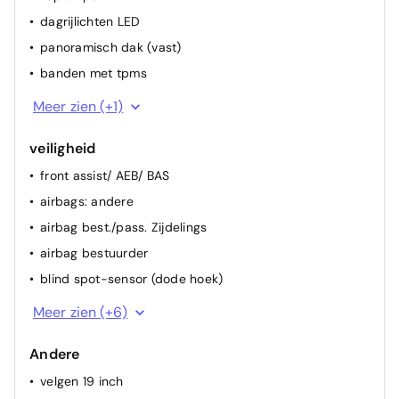
dagrijlichten LED
panoramisch dak (vast)
banden met tpms
dakrails
Meer zien (+1)
veiligheid
front assist/ AEB/ BAS
airbags: andere
airbag best./pass. Zijdelings
airbag bestuurder
blind spot-sensor (dode hoek)
waarschuwing overschrijden wegmarkering
Meer zien (+6)
HDC (hill descent control)
Andere
alarm
velgen 19 inch
ESP