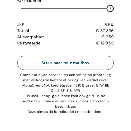
60 maanden
JKP
6.5%
Totaal
€ 30.336
Afleverpakket
€ 259
Restwaarde
€ 12.950
Stuur naar mijn mailbox
Combinatie van service+ en een lening op afbetaling
met verhoogde laatste aflossing van kredietgever
AlphaCredit N.V., kredietgever, 1210 Brussel, BTW BE
0445.781.316, RPR
Brussel. Let op, geld lenen kost ook geld. Beide
producten, finance en service+ zijn ook afzonderlijk
beschikbaar
Deze simulatie is indicatief en niet bindend.