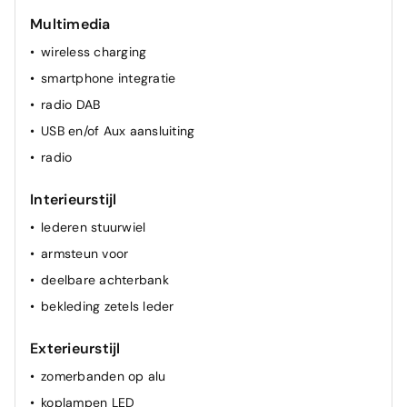
head-up display
Multimedia
cruise control (adaptief)
wireless charging
verwarmd stuurwiel
smartphone integratie
lichtsensor (automatische ontsteking koplampen)
radio DAB
lendensteun elektrisch
USB en/of Aux aansluiting
multifunctioneel stuur
radio
regensensor
spiegel(s) elektr.
Interieurstijl
cruise control
lederen stuurwiel
airconditioning (vol autom.)
armsteun voor
verwarmde zetel(s) voor
deelbare achterbank
bekleding zetels leder
Exterieurstijl
zomerbanden op alu
koplampen LED