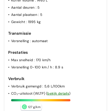
Koffer volume
: 1465 L
Aantal deuren
: 5
Aantal plaatsen
: 5
Gewicht
: 1995 kg
Transmissie
Versnelling
: automaat
Prestaties
Max snelheid
: 170 km/h
Versnelling 0-100 km / h
: 8.9 s
Verbruik
Verbruik gemengd
: 5,6 L/100km
CO₂-uitstoot (WLTP)
(
bekijk details
)
C
127 g/km