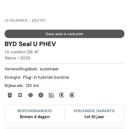
ID NUMMER : 332701
Deze auto is verkocht
BYD Seal U PHEV
1.5 comfort 218 AT
Nieuw •
2025
Versnellingsbak:
automaat
Energie:
Plug-in hybride benzine
Rijbereik:
125 km
BESCHIKBAARHEID
VERLENGDE GARANTIE
Binnen 4 dagen
tot 10 jaar