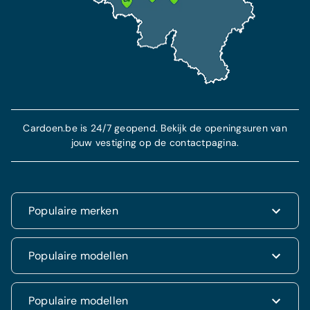
Meer informatie
Meer info
Cardoen.be is 24/7 geopend. Bekijk de openingsuren van
jouw vestiging op de contactpagina.
Populaire merken
Renault
Populaire modellen
Fiat
Dacia
Renault Clio
Populaire modellen
Volkswagen