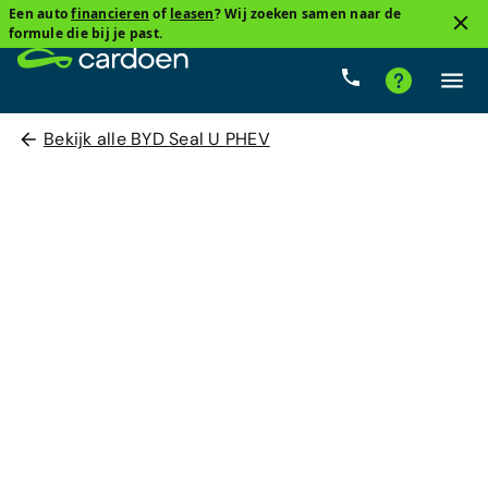
Een auto
financieren
of
leasen
? Wij zoeken samen naar de
formule die bij je past.
Bekijk alle BYD Seal U PHEV