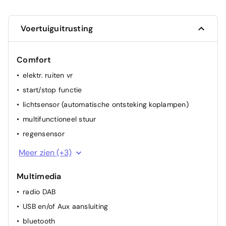
Voertuiguitrusting
Comfort
elektr. ruiten vr
start/stop functie
lichtsensor (automatische ontsteking koplampen)
multifunctioneel stuur
regensensor
spiegel(s) elektr.
Meer zien (+3)
cruise control
Multimedia
airconditioning (manueel)
radio DAB
USB en/of Aux aansluiting
bluetooth