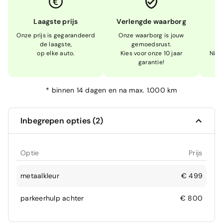
Laagste prijs
Verlengde waarborg
Onze prijs is gegarandeerd
Onze waarborg is jouw
W
de laagste,
gemoedsrust.
op elke auto.
Kies voor onze 10 jaar
Niet
garantie!
*
binnen 14 dagen en na max. 1.000 km
Inbegrepen opties (2)
Optie
Prijs
metaalkleur
€ 499
parkeerhulp achter
€ 800