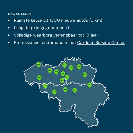
Meer informatie
ENGAGEMENT
Meer info
Ruimste keuze uit 1000 nieuwe auto's (0 km)
Laagste prijs
VAST MAANDELIJKS PAKKET
gegarandeerd
Service + onderhoudscontract
Volledige waarborg verlengbaar
tot 10 jaar
€65/maand
Professioneel onderhoud in het
Cardoen Service Center
DE BESTE BESCHERMING
Omnium verzekering
Vanaf 60 €/maand
Extra garantie tot 10 jaar
Alle onderhoudskosten inbegrepen
Alle technische reparatiekosten inbegrepen
Deze verzekering bevat een BA verzekering en
beschermt je in geval van diefstal en ongeval.
7 jaar pechhulp inbegrepen
Meer informatie
Meer info