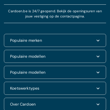
Cardoen.be is 24/7 geopend. Bekijk de openingsuren van
jouw vestiging op de contactpagina.
Populaire merken
Renault
Populaire modellen
Fiat
Dacia
Renault Clio
Populaire modellen
Volkswagen
Dacia Duster
Hyundai
Fiat 500
Kia
Hyundai i20
Koetswerktypes
Hyundai Tucson
Nissan
Ford Kuga
Kia Rio
Mercedes
Jeep Renegade
Nissan Qashqai
SUV & 4x4
Over Cardoen
Opel
Volkswagen Golf VII
Mercedes CLA
Berline