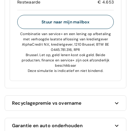
Restwaarde
€ 4.653
Stuur naar mijn mailbox
Combinatie van service+ en een lening op afbetaling
met verhoogde laatste aflossing van kredietgever
AlphaCredit N.V., kredietgever, 1210 Brussel, BTW BE
0445.781.316, RPR
Brussel. Let op, geld lenen kost ook geld. Beide
producten, finance en service+ zijn ook afzonderlijk
beschikbaar
Deze simulatie is indicatief en niet bindend.
Recyclagepremie vs overname
Cardoen geeft je altijd de hoogste prijs voor je
Garantie en auto onderhouden
huidige auto!