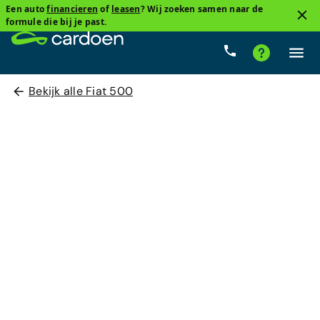
Een auto
financieren
of
leasen
? Wij zoeken samen naar de
formule die bij je past.
Bekijk alle Fiat 500