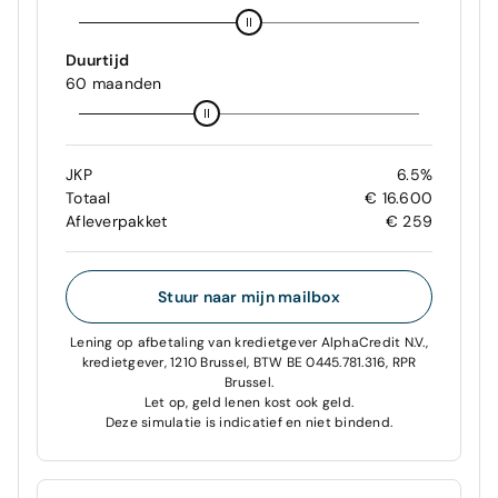
Duurtijd
60 maanden
JKP
6.5%
Totaal
€ 16.600
Afleverpakket
€ 259
Stuur naar mijn mailbox
Lening op afbetaling van kredietgever AlphaCredit N.V.,
kredietgever, 1210 Brussel, BTW BE 0445.781.316, RPR
Brussel.
Let op, geld lenen kost ook geld.
Deze simulatie is indicatief en niet bindend.