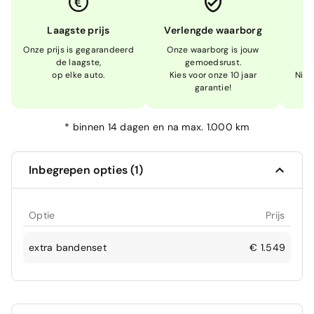
Laagste prijs
Verlengde waarborg
Onze prijs is gegarandeerd
Onze waarborg is jouw
W
de laagste,
gemoedsrust.
op elke auto.
Kies voor onze 10 jaar
Niet
garantie!
*
binnen 14 dagen en na max. 1.000 km
Inbegrepen opties (1)
Optie
Prijs
extra bandenset
€ 1.549