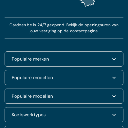
Cardoen.be is 24/7 geopend. Bekijk de openingsuren van
jouw vestiging op de contactpagina.
Populaire merken
Renault
Populaire modellen
Fiat
Dacia
Renault Clio
Populaire modellen
Volkswagen
Dacia Duster
Hyundai
Fiat 500
Kia
Hyundai i20
Koetswerktypes
Hyundai Tucson
Nissan
Ford Kuga
Kia Rio
Mercedes
Jeep Renegade