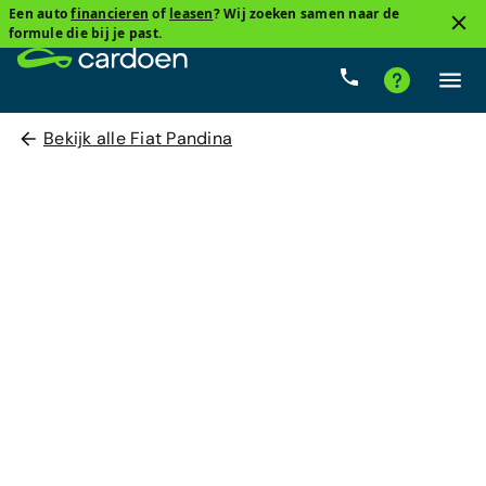
Een auto
financieren
of
leasen
? Wij zoeken samen naar de
formule die bij je past.
Bekijk alle Fiat Pandina