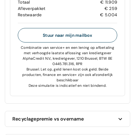
Totaal
€ 11.909
Afleverpakket
€ 259
Restwaarde
€ 5.004
Stuur naar mijn mailbox
Combinatie van service+ en een lening op afbetaling
met verhoogde laatste aflossing van kredietgever
AlphaCredit N.V., kredietgever, 1210 Brussel, BTW BE
0445.781.316, RPR
Brussel. Let op, geld lenen kost ook geld. Beide
producten, finance en service+ zijn ook afzonderlijk
beschikbaar
Deze simulatie is indicatief en niet bindend.
Recyclagepremie vs overname