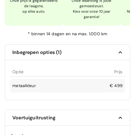
Onze prijs is gegarandeerd
Onze waarborg is jouw
W
de laagste,
gemoedsrust.
op elke auto.
Kies voor onze 10 jaar
Niet
garantie!
*
binnen 14 dagen en na max. 1.000 km
Inbegrepen opties (1)
Optie
Prijs
metaalkleur
€ 499
Voertuiguitrusting