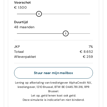
Voorschot
€ 1.500
Duurtijd
48 maanden
JKP
7%
Totaal
€ 8.652
Afleverpakket
€ 259
Stuur naar mijn mailbox
Lening op afbetaling van kredietgever AlphaCredit N.V.,
kredietgever, 1210 Brussel, BTW BE 0445.781.316, RPR
Brussel.
Let op, geld lenen kost ook geld.
Deze simulatie is indicatief en niet bindend.