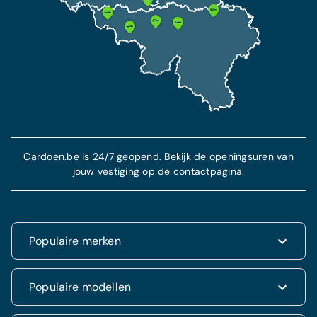
beschermt je in geval van diefstal en ongeval.
Meer info
Cardoen.be is 24/7 geopend. Bekijk de openingsuren van
jouw vestiging op de contactpagina.
Populaire merken
Renault
Populaire modellen
Fiat