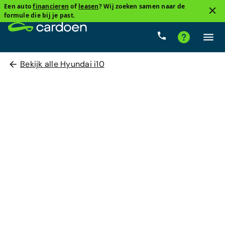
Een auto
financieren
of
leasen
? Wij zoeken samen naar de
formule die bij je past.
Bekijk alle Hyundai i10