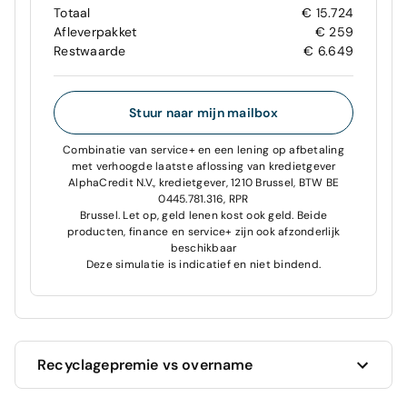
Totaal
€ 15.724
Afleverpakket
€ 259
Restwaarde
€ 6.649
Stuur naar mijn mailbox
Combinatie van service+ en een lening op afbetaling
met verhoogde laatste aflossing van kredietgever
AlphaCredit N.V., kredietgever, 1210 Brussel, BTW BE
0445.781.316, RPR
Brussel. Let op, geld lenen kost ook geld. Beide
producten, finance en service+ zijn ook afzonderlijk
beschikbaar
Deze simulatie is indicatief en niet bindend.
Recyclagepremie vs overname