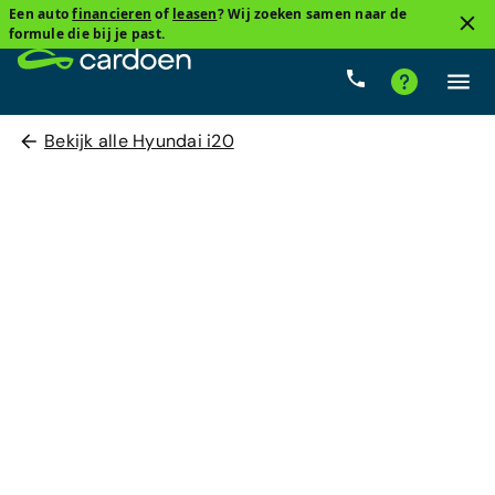
Een auto
financieren
of
leasen
? Wij zoeken samen naar de
formule die bij je past.
Bekijk alle Hyundai i20