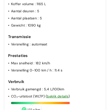
Koffer volume
: 1165 L
Aantal deuren
: 5
Aantal plaatsen
: 5
Gewicht
: 1090 kg
Transmissie
Versnelling
: automaat
Prestaties
Max snelheid
: 182 km/h
Versnelling 0-100 km / h
: 11.4 s
Verbruik
Verbruik gemengd
: 5,4 L/100km
CO₂-uitstoot (WLTP)
(
bekijk details
)
C
122 g/km