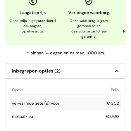
Laagste prijs
Verlengde waarborg
Onze prijs is gegarandeerd
Onze waarborg is jouw
W
de laagste,
gemoedsrust.
op elke auto.
Kies voor onze 10 jaar
Niet
garantie!
*
binnen 14 dagen en na max. 1.000 km
Inbegrepen opties (2)
Optie
Prijs
verwarmde zetel(s) voor
€ 302
metaalkleur
€ 600