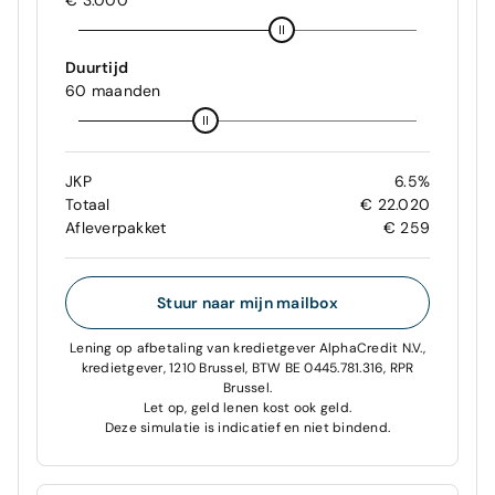
€ 3.000
Duurtijd
60 maanden
JKP
6.5%
Totaal
€ 22.020
Afleverpakket
€ 259
Stuur naar mijn mailbox
Lening op afbetaling van kredietgever AlphaCredit N.V.,
kredietgever, 1210 Brussel, BTW BE 0445.781.316, RPR
Brussel.
Let op, geld lenen kost ook geld.
Deze simulatie is indicatief en niet bindend.