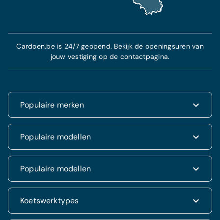
Cardoen.be is 24/7 geopend. Bekijk de openingsuren van
jouw vestiging op de contactpagina.
Populaire merken
Renault
Populaire modellen
Fiat
Dacia
Renault Clio
Populaire modellen
Volkswagen
Dacia Duster
Hyundai
Fiat 500
Kia
Hyundai i20
Koetswerktypes
Hyundai Tucson
Nissan
Ford Kuga
Kia Rio