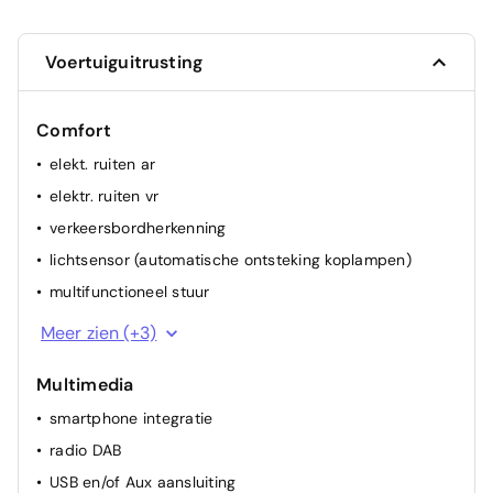
Voertuiguitrusting
Comfort
elekt. ruiten ar
elektr. ruiten vr
verkeersbordherkenning
lichtsensor (automatische ontsteking koplampen)
multifunctioneel stuur
regensensor
Meer zien (+3)
cruise control
Multimedia
airconditioning (vol autom.)
smartphone integratie
radio DAB
USB en/of Aux aansluiting