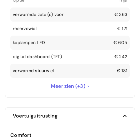
Optie
Prijs
verwarmde zetel(s) voor
€ 363
reservewiel
€ 121
koplampen LED
€ 605
digital dashboard (TFT)
€ 242
verwarmd stuurwiel
€ 181
privacy ruiten achter
€ 242
Meer zien (+3)
banden met tpms
€ 121
velgen 16 inch
€ 605
Voertuiguitrusting
Comfort