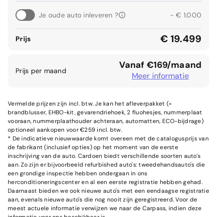
Je oude auto inleveren ?
- € 1.000
€ 19.499
Prijs
Vanaf €169/maand
Prijs per maand
Meer informatie
Vermelde prijzen zijn incl. btw. Je kan het afleverpakket (=
brandblusser, EHBO-kit, gevarendriehoek, 2 fluohesjes, nummerplaat
vooraan, nummerplaathouder achteraan, automatten, ECO-bijdrage)
optioneel aankopen voor €259 incl. btw.
* De indicatieve nieuwwaarde komt overeen met de catalogusprijs van
de fabrikant (inclusief opties) op het moment van de eerste
inschrijving van de auto. Cardoen biedt verschillende soorten auto's
aan. Zo zijn er bijvoorbeeld refurbished auto's: tweedehandsauto's die
een grondige inspectie hebben ondergaan in ons
herconditioneringscenter en al een eerste registratie hebben gehad.
Daarnaast bieden we ook nieuwe auto's met een eendaagse registratie
aan, evenals nieuwe auto's die nog nooit zijn geregistreerd. Voor de
meest actuele informatie verwijzen we naar de Carpass, indien deze