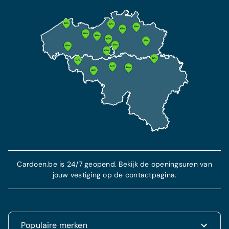
Vanaf 73 €/maand
Extra garantie tot 10 jaar
Alle onderhoudskosten inbegrepen
Alle technische reparatiekosten inbegrepen
Deze verzekering bevat een BA verzekering en
beschermt je in geval van diefstal en ongeval.
7 jaar pechhulp inbegrepen
Meer informatie
Meer info
Cardoen.be is 24/7 geopend. Bekijk de openingsuren van
jouw vestiging op de contactpagina.
Populaire merken