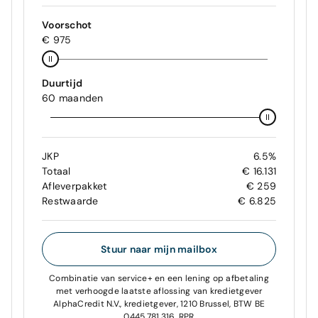
Voorschot
€ 975
Duurtijd
60 maanden
JKP
6.5%
Totaal
€ 16.131
Afleverpakket
€ 259
Restwaarde
€ 6.825
Stuur naar mijn mailbox
Combinatie van service+ en een lening op afbetaling
met verhoogde laatste aflossing van kredietgever
AlphaCredit N.V., kredietgever, 1210 Brussel, BTW BE
0445.781.316, RPR