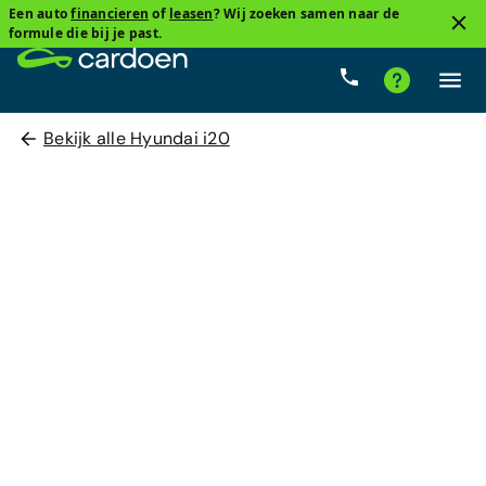
Een auto
financieren
of
leasen
? Wij zoeken samen naar de
formule die bij je past.
Bekijk alle Hyundai i20