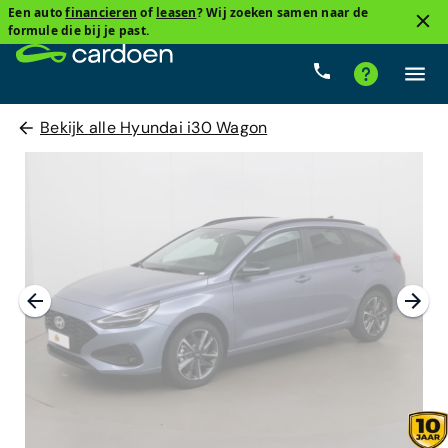
Een auto
financieren
of
leasen
? Wij zoeken samen naar de
formule die bij je past.
Bekijk alle Hyundai i30 Wagon