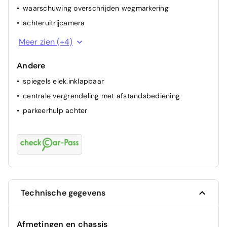
waarschuwing overschrijden wegmarkering
achteruitrijcamera
alarm
Meer zien (+4)
ESP
Andere
airbag passagier
spiegels elek.inklapbaar
ABS
centrale vergrendeling met afstandsbediening
parkeerhulp achter
Technische gegevens
Afmetingen en chassis