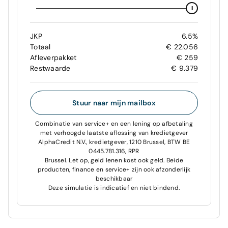
JKP
6.5%
Totaal
€ 22.056
Afleverpakket
€ 259
Restwaarde
€ 9.379
Stuur naar mijn mailbox
Combinatie van service+ en een lening op afbetaling
met verhoogde laatste aflossing van kredietgever
AlphaCredit N.V., kredietgever, 1210 Brussel, BTW BE
0445.781.316, RPR
Brussel. Let op, geld lenen kost ook geld. Beide
producten, finance en service+ zijn ook afzonderlijk
beschikbaar
Deze simulatie is indicatief en niet bindend.