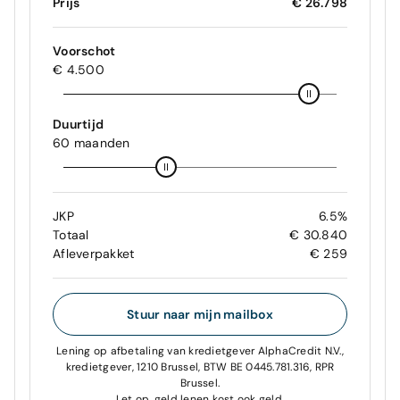
Prijs
€ 26.798
Voorschot
€ 4.500
Duurtijd
60 maanden
JKP
6.5%
Totaal
€ 30.840
Afleverpakket
€ 259
Stuur naar mijn mailbox
Lening op afbetaling van kredietgever AlphaCredit N.V.,
kredietgever, 1210 Brussel, BTW BE 0445.781.316, RPR
Brussel.
Let op, geld lenen kost ook geld.