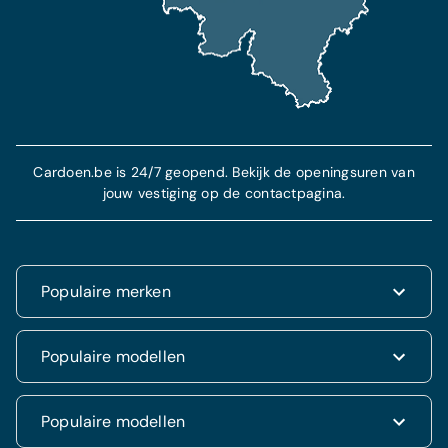
Meer informatie
Meer info
Cardoen.be is 24/7 geopend. Bekijk de openingsuren van
jouw vestiging op de contactpagina.
Populaire merken
Renault
Populaire modellen
Fiat
Dacia
Renault Clio
Populaire modellen
Volkswagen
Dacia Duster