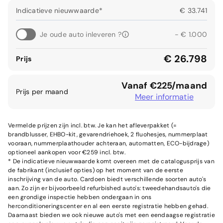
Indicatieve nieuwwaarde*
€ 33.741
Je oude auto inleveren ?
- € 1.000
€ 26.798
Prijs
Vanaf €225/maand
Prijs per maand
Meer informatie
Vermelde prijzen zijn incl. btw. Je kan het afleverpakket (=
brandblusser, EHBO-kit, gevarendriehoek, 2 fluohesjes, nummerplaat
vooraan, nummerplaathouder achteraan, automatten, ECO-bijdrage)
optioneel aankopen voor €259 incl. btw.
* De indicatieve nieuwwaarde komt overeen met de catalogusprijs van
de fabrikant (inclusief opties) op het moment van de eerste
inschrijving van de auto. Cardoen biedt verschillende soorten auto's
aan. Zo zijn er bijvoorbeeld refurbished auto's: tweedehandsauto's die
een grondige inspectie hebben ondergaan in ons
herconditioneringscenter en al een eerste registratie hebben gehad.
Daarnaast bieden we ook nieuwe auto's met een eendaagse registratie