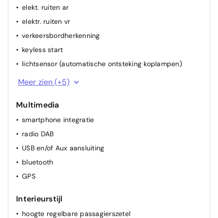
elekt. ruiten ar
elektr. ruiten vr
verkeersbordherkenning
keyless start
lichtsensor (automatische ontsteking koplampen)
multifunctioneel stuur
Meer zien (+5)
regensensor
Multimedia
spiegel(s) elektr.
smartphone integratie
cruise control
radio DAB
airconditioning (vol autom.)
USB en/of Aux aansluiting
bluetooth
GPS
Interieurstijl
hoogte regelbare passagierszetel