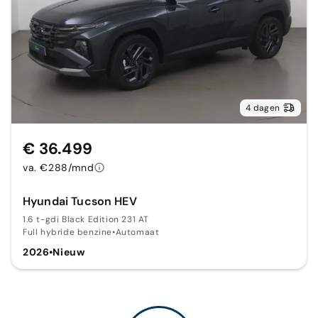
4 dagen
€ 36.499
va. €288/mnd
Hyundai Tucson HEV
1.6 t-gdi Black Edition 231 AT
Full hybride benzine
•
Automaat
2026
•
Nieuw