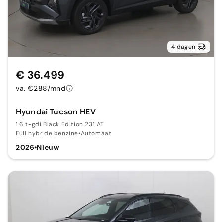
4 dagen
€ 36.499
va. €288/mnd
Hyundai Tucson HEV
1.6 t-gdi Black Edition 231 AT
Full hybride benzine
•
Automaat
2026
•
Nieuw