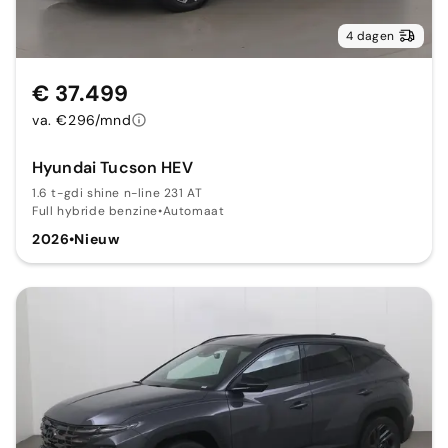
4 dagen
€ 37.499
va. €296/mnd
Hyundai Tucson HEV
1.6 t-gdi shine n-line 231 AT
Full hybride benzine
•
Automaat
2026
•
Nieuw