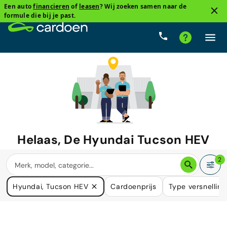
Een auto
financieren
of
leasen
? Wij zoeken samen naar de
formule die bij je past.
Helaas, De
Hyundai Tucson HEV
waar u naar zoekt is niet langer
2
beschikbaar.
Hyundai, Tucson HEV
Cardoenprijs
Type versnelling
We hebben veel auto's die in uw behoefte kunnen voorzien.