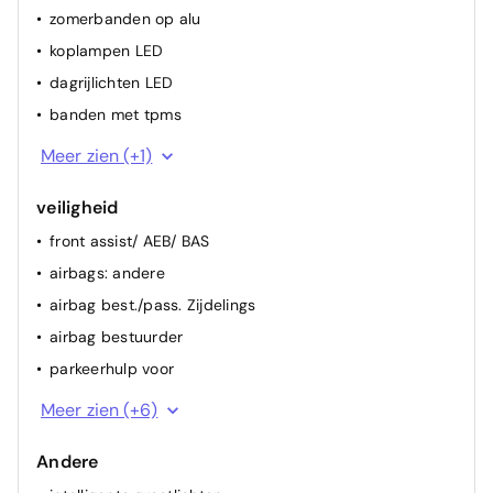
zomerbanden op alu
koplampen LED
dagrijlichten LED
banden met tpms
dakrails
Meer zien (+1)
veiligheid
front assist/ AEB/ BAS
airbags: andere
airbag best./pass. Zijdelings
airbag bestuurder
parkeerhulp voor
waarschuwing overschrijden wegmarkering
Meer zien (+6)
achteruitrijcamera
Andere
alarm