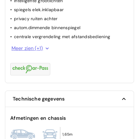
intelligente grootlichten
ESP
spiegels elek.inklapbaar
airbag passagier
privacy ruiten achter
ABS
autom.dimmende binnenspiegel
centrale vergrendeling met afstandsbediening
parkeerhulp achter
Meer zien (+1)
Technische gegevens
Afmetingen en chassis
1,65m