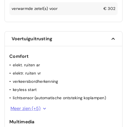
verwarmde zetel(s) voor
€ 302
Voertuiguitrusting
Comfort
elekt. ruiten ar
elektr. ruiten vr
verkeersbordherkenning
keyless start
lichtsensor (automatische ontsteking koplampen)
lendensteun elektrisch
Meer zien (+5)
multifunctioneel stuur
Multimedia
regensensor