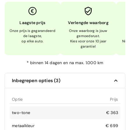
Laagste prijs
Verlengde waarborg
Onze prijs is gegarandeerd
Onze waarborg is jouw
W
de laagste,
gemoedsrust.
op elke auto.
Kies voor onze 10 jaar
Niet
garantie!
*
binnen 14 dagen en na max. 1.000 km
Inbegrepen opties (3)
Optie
Prijs
two-tone
€ 363
metaalkleur
€ 699