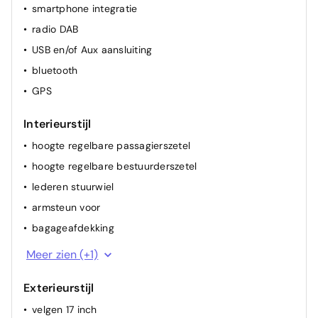
smartphone integratie
spiegel(s) elektr.
radio DAB
airconditioning (vol autom.)
USB en/of Aux aansluiting
bluetooth
GPS
Interieurstijl
hoogte regelbare passagierszetel
hoogte regelbare bestuurderszetel
lederen stuurwiel
armsteun voor
bagageafdekking
deelbare achterbank
Meer zien (+1)
Exterieurstijl
velgen 17 inch