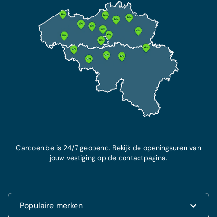
Vanaf 102 €/maand
Extra garantie tot 10 jaar
Alle onderhoudskosten inbegrepen
Alle technische reparatiekosten inbegrepen
Deze verzekering bevat een BA verzekering en
beschermt je in geval van diefstal en ongeval.
7 jaar pechhulp inbegrepen
Meer informatie
Meer info
Cardoen.be is 24/7 geopend. Bekijk de openingsuren van
jouw vestiging op de contactpagina.
Populaire merken