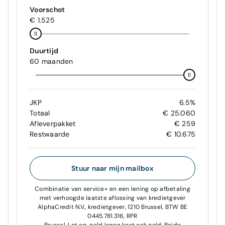
Voorschot
€ 1.525
Duurtijd
60 maanden
JKP
6.5%
Totaal
€ 25.060
Afleverpakket
€ 259
Restwaarde
€ 10.675
Stuur naar mijn mailbox
Combinatie van service+ en een lening op afbetaling
met verhoogde laatste aflossing van kredietgever
AlphaCredit N.V., kredietgever, 1210 Brussel, BTW BE
0445.781.316, RPR