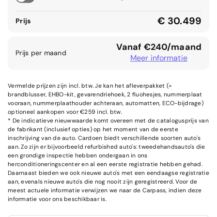
€ 30.499
Prijs
Vanaf €240/maand
Prijs per maand
Meer informatie
Vermelde prijzen zijn incl. btw. Je kan het afleverpakket (=
brandblusser, EHBO-kit, gevarendriehoek, 2 fluohesjes, nummerplaat
vooraan, nummerplaathouder achteraan, automatten, ECO-bijdrage)
optioneel aankopen voor €259 incl. btw.
* De indicatieve nieuwwaarde komt overeen met de catalogusprijs van
de fabrikant (inclusief opties) op het moment van de eerste
inschrijving van de auto. Cardoen biedt verschillende soorten auto's
aan. Zo zijn er bijvoorbeeld refurbished auto's: tweedehandsauto's die
een grondige inspectie hebben ondergaan in ons
herconditioneringscenter en al een eerste registratie hebben gehad.
Daarnaast bieden we ook nieuwe auto's met een eendaagse registratie
aan, evenals nieuwe auto's die nog nooit zijn geregistreerd. Voor de
meest actuele informatie verwijzen we naar de Carpass, indien deze
informatie voor ons beschikbaar is.