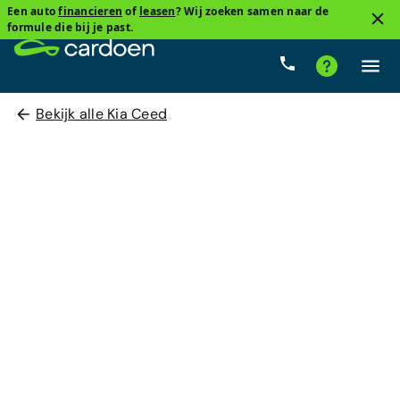
Een auto
financieren
of
leasen
? Wij zoeken samen naar de
formule die bij je past.
Bekijk alle Kia Ceed