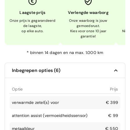
Laagste prijs
Verlengde waarborg
Onze prijs is gegarandeerd
Onze waarborg is jouw
W
de laagste,
gemoedsrust.
op elke auto.
Kies voor onze 10 jaar
Niet
garantie!
*
binnen 14 dagen en na max. 1.000 km
Inbegrepen opties (6)
Optie
Prijs
verwarmde zetel(s) voor
€ 399
attention assist (vermoeidheidssensor)
€ 99
metaalkleur
€ 550