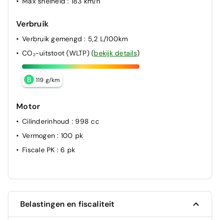
Max snelheid
: 183 km/h
Verbruik
Verbruik gemengd
: 5,2 L/100km
CO₂-uitstoot (WLTP)
(
bekijk details
)
B
119 g/km
Motor
Cilinderinhoud
: 998 cc
Vermogen
: 100 pk
Fiscale PK
: 6 pk
Belastingen en fiscaliteit