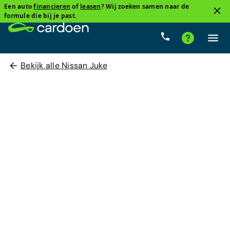
Een auto
financieren
of
leasen
? Wij zoeken samen naar de
formule die bij je past.
Bekijk alle Nissan Juke