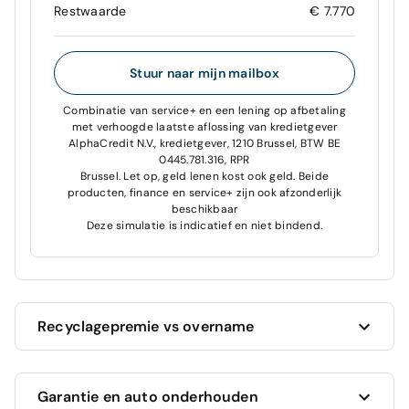
Restwaarde
€ 7.770
Stuur naar mijn mailbox
Combinatie van service+ en een lening op afbetaling
met verhoogde laatste aflossing van kredietgever
AlphaCredit N.V., kredietgever, 1210 Brussel, BTW BE
0445.781.316, RPR
Brussel. Let op, geld lenen kost ook geld. Beide
producten, finance en service+ zijn ook afzonderlijk
beschikbaar
Deze simulatie is indicatief en niet bindend.
Recyclagepremie vs overname
Cardoen geeft je altijd de hoogste prijs voor je
Garantie en auto onderhouden
huidige auto!