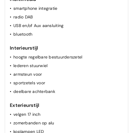
spiegel(s) elektr.
smartphone integratie
cruise control
radio DAB
airconditioning (vol autom.)
USB en/of Aux aansluiting
bluetooth
Interieurstijl
hoogte regelbare bestuurderszetel
lederen stuurwiel
armsteun voor
sportzetels voor
deelbare achterbank
Exterieurstijl
velgen 17 inch
zomerbanden op alu
koplampen LED