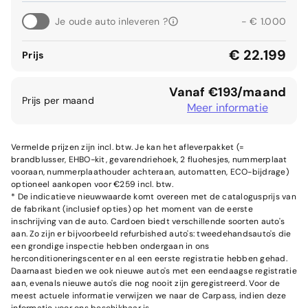
Je oude auto inleveren ?
- € 1.000
€ 22.199
Prijs
Vanaf €193/maand
Prijs per maand
Meer informatie
Vermelde prijzen zijn incl. btw. Je kan het afleverpakket (=
brandblusser, EHBO-kit, gevarendriehoek, 2 fluohesjes, nummerplaat
vooraan, nummerplaathouder achteraan, automatten, ECO-bijdrage)
optioneel aankopen voor €259 incl. btw.
* De indicatieve nieuwwaarde komt overeen met de catalogusprijs van
de fabrikant (inclusief opties) op het moment van de eerste
inschrijving van de auto. Cardoen biedt verschillende soorten auto's
aan. Zo zijn er bijvoorbeeld refurbished auto's: tweedehandsauto's die
een grondige inspectie hebben ondergaan in ons
herconditioneringscenter en al een eerste registratie hebben gehad.
Daarnaast bieden we ook nieuwe auto's met een eendaagse registratie
aan, evenals nieuwe auto's die nog nooit zijn geregistreerd. Voor de
meest actuele informatie verwijzen we naar de Carpass, indien deze