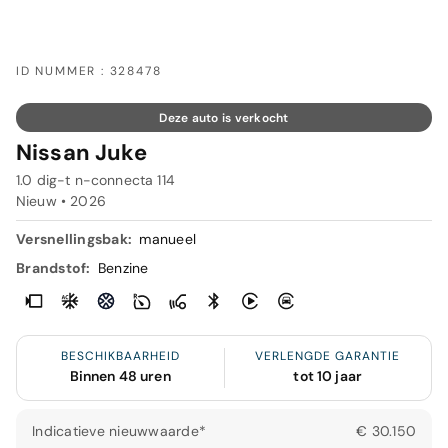
ID NUMMER : 328478
Deze auto is verkocht
Nissan Juke
1.0 dig-t n-connecta 114
Nieuw •
2026
Versnellingsbak:
manueel
Brandstof:
Benzine
BESCHIKBAARHEID
VERLENGDE GARANTIE
Binnen 48 uren
tot 10 jaar
Indicatieve nieuwwaarde*
€ 30.150