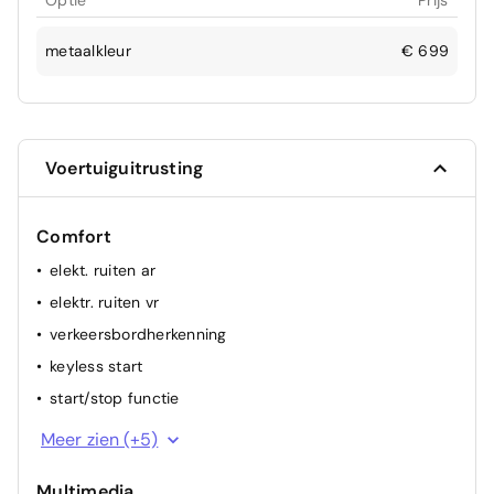
Optie
Prijs
metaalkleur
€ 699
Voertuiguitrusting
Comfort
elekt. ruiten ar
elektr. ruiten vr
verkeersbordherkenning
keyless start
start/stop functie
multifunctioneel stuur
Meer zien (+5)
regensensor
Multimedia