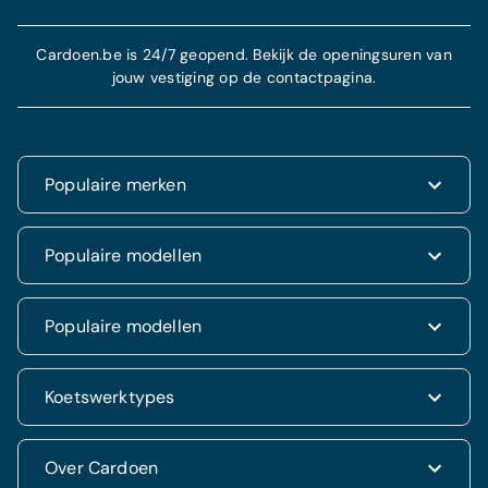
Cardoen.be is 24/7 geopend. Bekijk de openingsuren van
jouw vestiging op de contactpagina.
Populaire merken
Renault
Populaire modellen
Fiat
Dacia
Renault Clio
Populaire modellen
Volkswagen
Dacia Duster
Hyundai
Fiat 500
Kia
Hyundai i20
Koetswerktypes
Hyundai Tucson
Nissan
Ford Kuga
Kia Rio
Mercedes
Jeep Renegade
Nissan Qashqai
SUV & 4x4
Over Cardoen
Opel
Volkswagen Golf VII
Mercedes CLA