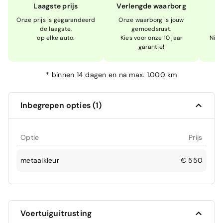
Laagste prijs
Verlengde waarborg
Onze prijs is gegarandeerd
Onze waarborg is jouw
W
de laagste,
gemoedsrust.
op elke auto.
Kies voor onze 10 jaar
Niet
garantie!
*
binnen 14 dagen en na max. 1.000 km
Inbegrepen opties (1)
Optie
Prijs
metaalkleur
€ 550
Voertuiguitrusting