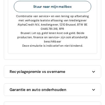
Stuur naar mijn mailbox
Combinatie van service+ en een lening op afbetaling
met verhoogde laatste aflossing van kredietgever
AlphaCredit N.V., kredietgever, 1210 Brussel, BTW BE
0445.781.316, RPR
Brussel. Let op, geld lenen kost ook geld. Beide
producten, finance en service+ zijn ook afzonderlijk
beschikbaar
Deze simulatie is indicatief en niet bindend.
Recyclagepremie vs overname
Cardoen geeft je altijd de hoogste prijs voor je
Garantie en auto onderhouden
huidige auto!
Wil je je huidige auto inruilen wanneer je een
nieuwe auto kiest bij Cardoen?
Wij maken een