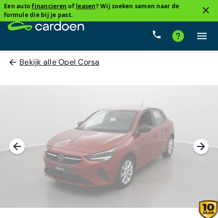
Een auto
financieren
of
leasen
? Wij zoeken samen naar de
formule die bij je past.
Bekijk alle Opel Corsa