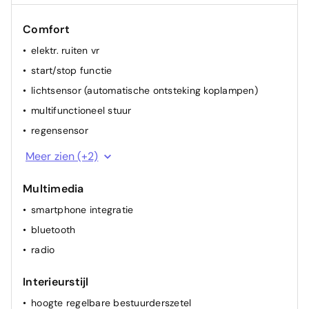
Comfort
elektr. ruiten vr
start/stop functie
lichtsensor (automatische ontsteking koplampen)
multifunctioneel stuur
regensensor
cruise control
Meer zien (+2)
airconditioning (manueel)
Multimedia
smartphone integratie
bluetooth
radio
Interieurstijl
hoogte regelbare bestuurderszetel