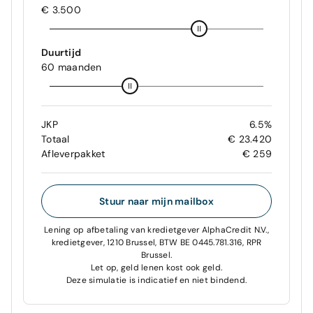
€ 3.500
Duurtijd
60 maanden
JKP
6.5%
Totaal
€ 23.420
Afleverpakket
€ 259
Stuur naar mijn mailbox
Lening op afbetaling van kredietgever AlphaCredit N.V.,
kredietgever, 1210 Brussel, BTW BE 0445.781.316, RPR
Brussel.
Let op, geld lenen kost ook geld.
Deze simulatie is indicatief en niet bindend.