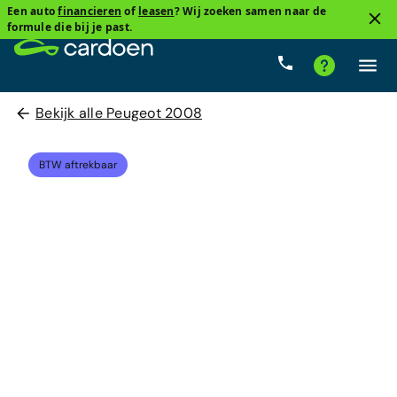
Een auto
financieren
of
leasen
? Wij zoeken samen naar de
formule die bij je past.
Bekijk alle Peugeot 2008
BTW aftrekbaar