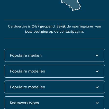
Cardoen.be is 24/7 geopend. Bekijk de openingsuren van
jouw vestiging op de contactpagina.
Populaire merken
Renault
Populaire modellen
Fiat
Dacia
Renault Clio
Populaire modellen
Volkswagen
Dacia Duster
Hyundai
Fiat 500
Kia
Hyundai i20
Koetswerktypes
Hyundai Tucson
Nissan
Ford Kuga