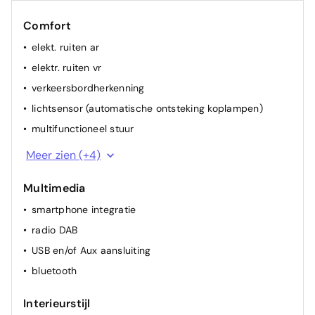
Comfort
elekt. ruiten ar
elektr. ruiten vr
verkeersbordherkenning
lichtsensor (automatische ontsteking koplampen)
multifunctioneel stuur
regensensor
Meer zien (+4)
spiegel(s) elektr.
Multimedia
cruise control
smartphone integratie
airconditioning (vol autom.)
radio DAB
USB en/of Aux aansluiting
bluetooth
Interieurstijl