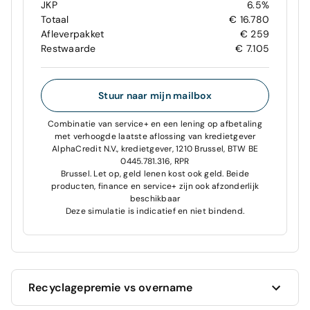
JKP
6.5%
Totaal
€ 16.780
Afleverpakket
€ 259
Restwaarde
€ 7.105
Stuur naar mijn mailbox
Combinatie van service+ en een lening op afbetaling
met verhoogde laatste aflossing van kredietgever
AlphaCredit N.V., kredietgever, 1210 Brussel, BTW BE
0445.781.316, RPR
Brussel. Let op, geld lenen kost ook geld. Beide
producten, finance en service+ zijn ook afzonderlijk
beschikbaar
Deze simulatie is indicatief en niet bindend.
Recyclagepremie vs overname