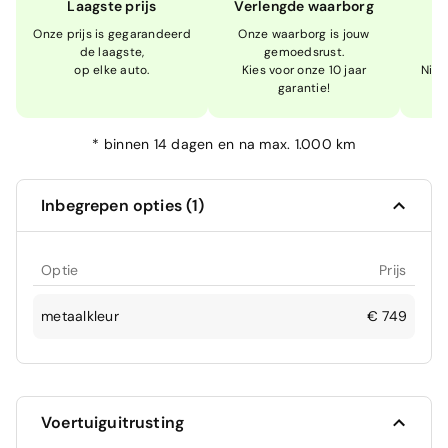
Laagste prijs
Verlengde waarborg
Onze prijs is gegarandeerd
Onze waarborg is jouw
W
de laagste,
gemoedsrust.
op elke auto.
Kies voor onze 10 jaar
Niet
garantie!
*
binnen 14 dagen en na max. 1.000 km
Inbegrepen opties (1)
Optie
Prijs
metaalkleur
€ 749
Voertuiguitrusting