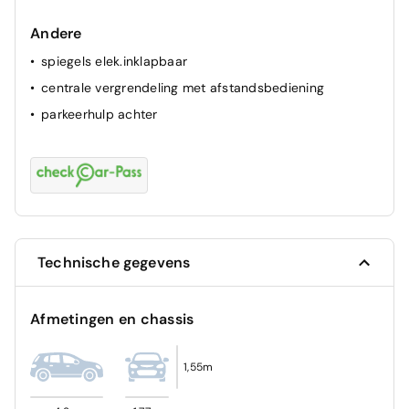
airbag passagier
Andere
ABS
spiegels elek.inklapbaar
centrale vergrendeling met afstandsbediening
parkeerhulp achter
Technische gegevens
Afmetingen en chassis
1,55m