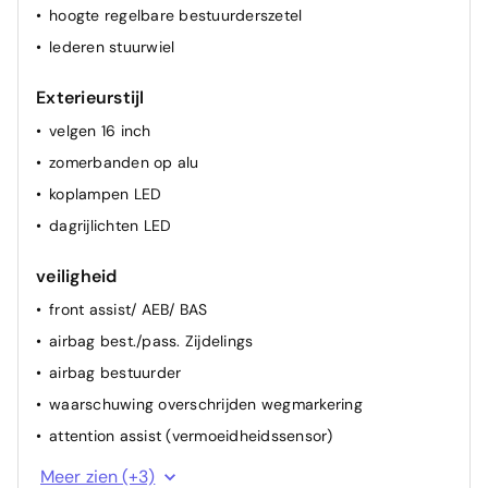
hoogte regelbare bestuurderszetel
lederen stuurwiel
Exterieurstijl
velgen 16 inch
zomerbanden op alu
koplampen LED
dagrijlichten LED
veiligheid
front assist/ AEB/ BAS
airbag best./pass. Zijdelings
airbag bestuurder
waarschuwing overschrijden wegmarkering
attention assist (vermoeidheidssensor)
ESP
Meer zien (+3)