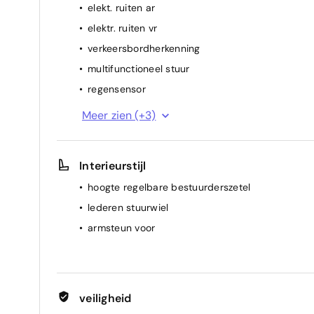
elekt. ruiten ar
elektr. ruiten vr
verkeersbordherkenning
multifunctioneel stuur
regensensor
spiegel(s) elektr.
Meer zien (+3)
cruise control
airconditioning (vol autom.)
Interieurstijl
hoogte regelbare bestuurderszetel
lederen stuurwiel
armsteun voor
veiligheid