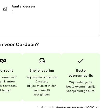
Aantal deuren
4
n voor Cardoen?
ourrecht
Snelle levering
Beste
overnameprijs
n enkel voor
Wij leveren binnen de
en klanten.
2 weken,
Wij bieden je de
0% tevreden?
bij jou thuis of in één
beste overnameprijs
d terug*.
van onze 16
voor je huidige auto.
vestigingen.
*
binnen 14 dagen en na max. 1.000 km