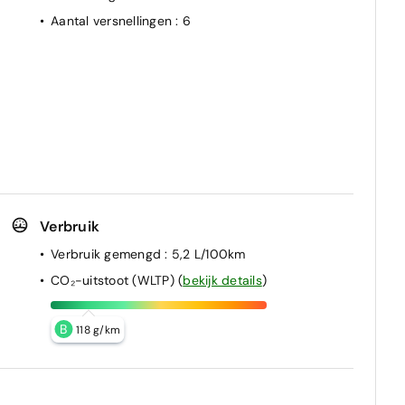
Aantal versnellingen
: 6
Verbruik
Verbruik gemengd
: 5,2 L/100km
CO₂-uitstoot (WLTP)
(
bekijk details
)
B
118 g/km