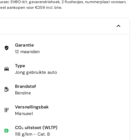
blusser, EHBO-kit, gevarendriehoek, 2 fluohesjes, nummerplaat vooraan,
el aankopen voor €259 incl. btw.
Garantie
12 maanden
Type
Jong gebruikte auto
Brandstof
Benzine
Versnellingsbak
Manueel
CO₂ uitstoot (WLTP)
118 g/km - Cat. B