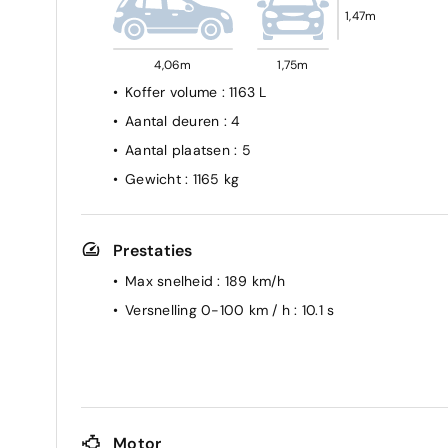
1,47m
4,06m
1,75m
Koffer volume
: 1163 L
Aantal deuren
: 4
Aantal plaatsen
: 5
Gewicht
: 1165 kg
Prestaties
Max snelheid
: 189 km/h
Versnelling 0-100 km / h
: 10.1 s
Motor