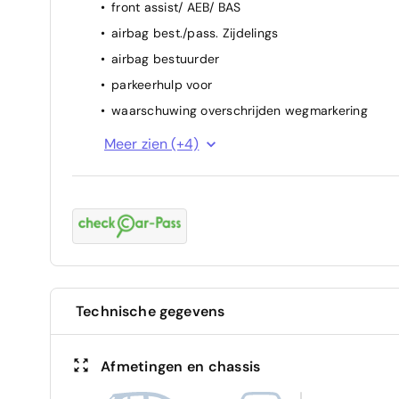
front assist/ AEB/ BAS
airbag best./pass. Zijdelings
airbag bestuurder
parkeerhulp voor
waarschuwing overschrijden wegmarkering
attention assist (vermoeidheidssensor)
Meer zien (+4)
ESP
airbag passagier
ABS
Technische gegevens
Afmetingen en chassis