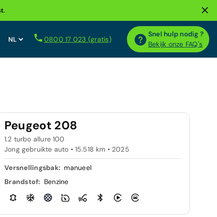
t.
Snel hulp nodig ?
0800 17 023 (gratis)
Bekijk onze FAQ's
Peugeot 208
1.2 turbo allure 100
Jong gebruikte auto • 15.518 km • 2025
Versnellingsbak:
manueel
Brandstof:
Benzine