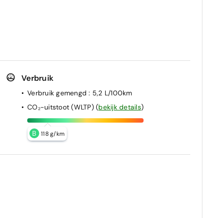
Verbruik
Verbruik gemengd
: 5,2 L/100km
CO₂-uitstoot (WLTP)
(
bekijk details
)
B
118 g/km