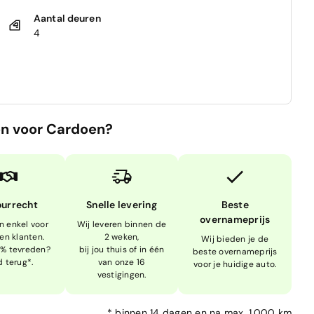
Aantal deuren
4
n voor Cardoen?
ourrecht
Snelle levering
Beste
overnameprijs
n enkel voor
Wij leveren binnen de
en klanten.
2 weken,
Wij bieden je de
0% tevreden?
bij jou thuis of in één
beste overnameprijs
d terug*.
van onze 16
voor je huidige auto.
vestigingen.
*
binnen 14 dagen en na max. 1.000 km