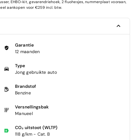
blusser, EHBO-kit, gevarendriehoek, 2 fluohesjes, nummerplaat vooraan,
el aankopen voor €259 incl. btw.
Garantie
12 maanden
Type
Jong gebruikte auto
Brandstof
Benzine
Versnellingsbak
Manueel
CO₂ uitstoot (WLTP)
118 g/km - Cat. B