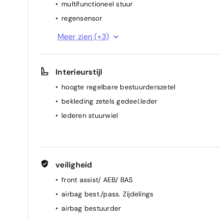
multifunctioneel stuur
regensensor
spiegel(s) elektr.
Meer zien (+3)
cruise control
airconditioning (vol autom.)
Interieurstijl
hoogte regelbare bestuurderszetel
bekleding zetels gedeel.leder
lederen stuurwiel
veiligheid
front assist/ AEB/ BAS
airbag best./pass. Zijdelings
airbag bestuurder