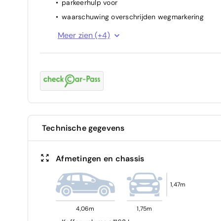
parkeerhulp voor
waarschuwing overschrijden wegmarkering
attention assist (vermoeidheidssensor)
Meer zien (+4)
ESP
airbag passagier
ABS
Technische gegevens
Afmetingen en chassis
1,47m
4,06m
1,75m