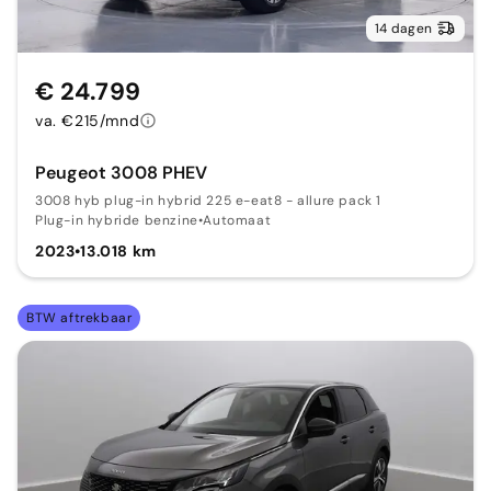
14 dagen
€ 24.799
va. €215/mnd
Peugeot 3008 PHEV
3008 hyb plug-in hybrid 225 e-eat8 - allure pack 1
Plug-in hybride benzine
•
Automaat
2023
•
13.018 km
BTW aftrekbaar