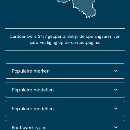
Cardoen.be is 24/7 geopend. Bekijk de openingsuren van
jouw vestiging op de contactpagina.
Populaire merken
Renault
Populaire modellen
Fiat
Dacia
Renault Clio
Populaire modellen
Volkswagen
Dacia Duster
Hyundai
Fiat 500
Kia
Hyundai i20
Koetswerktypes
Hyundai Tucson