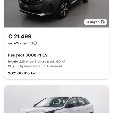
14 dagen
€ 21.499
va. €225/mnd
Peugeot 3008 PHEV
hybrid 225 e-eat8 allure pack 180 AT
Plug-in hybride benzine
•
Automaat
2021
•
60.615 km