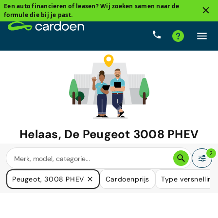
Een auto
financieren
of
leasen
? Wij zoeken samen naar de
formule die bij je past.
Helaas, De
Peugeot 3008 PHEV
waar u naar zoekt is niet langer
2
beschikbaar.
Peugeot, 3008 PHEV
Cardoenprijs
Type versnelling
We hebben veel auto's die in uw behoefte kunnen voorzien.