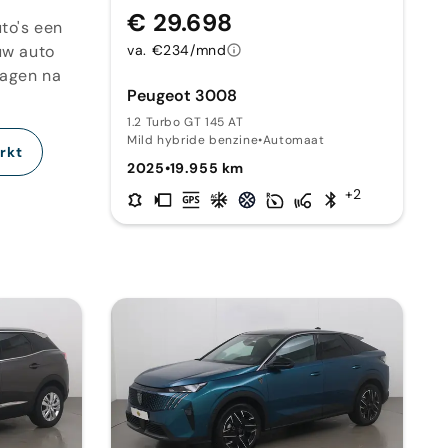
€ 29.698
to's een
uw auto
va. €234/mnd
dagen na
Peugeot 3008
1.2 Turbo GT 145 AT
Mild hybride benzine
•
Automaat
rkt
2025
•
19.955 km
+2