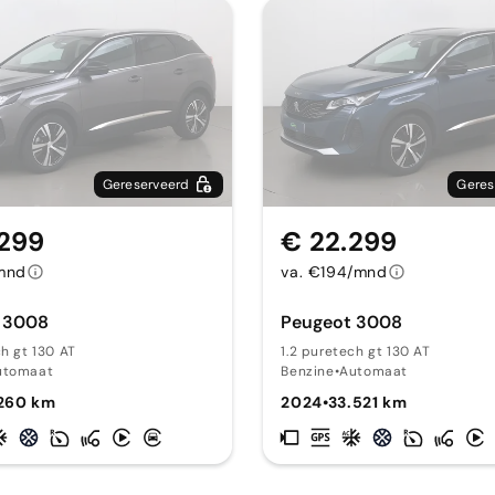
Gereserveerd
Geres
.299
€ 22.299
/mnd
va. €194/mnd
 3008
Peugeot 3008
ch gt 130 AT
1.2 puretech gt 130 AT
utomaat
Benzine
•
Automaat
.260 km
2024
•
33.521 km