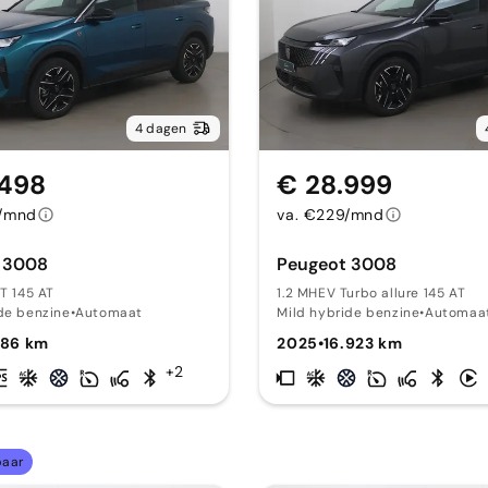
4 dagen
.498
€ 28.999
0/mnd
va. €229/mnd
 3008
Peugeot 3008
GT 145 AT
1.2 MHEV Turbo allure 145 AT
de benzine
•
Automaat
Mild hybride benzine
•
Automaa
686 km
2025
•
16.923 km
+2
baar