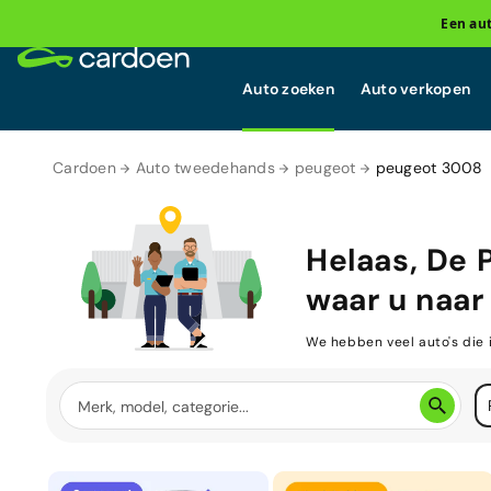
Een au
Auto zoeken
Auto verkopen
Cardoen
Auto tweedehands
peugeot
peugeot 3008
Helaas, De
waar u naar 
We hebben veel auto's die 