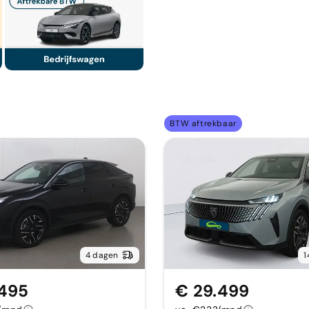
BTW aftrekbaar
4 dagen
1
.495
€ 29.499