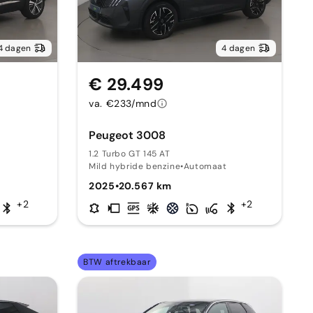
4 dagen
4 dagen
€ 29.499
va. €233/mnd
Peugeot 3008
1.2 Turbo GT 145 AT
Mild hybride benzine
•
Automaat
2025
•
20.567 km
+2
+2
BTW aftrekbaar