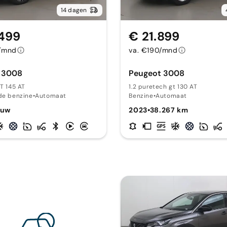
14 dagen
.499
€ 21.899
/mnd
va. €190/mnd
 3008
Peugeot 3008
GT 145 AT
1.2 puretech gt 130 AT
de benzine
•
Automaat
Benzine
•
Automaat
euw
2023
•
38.267 km