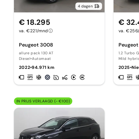
4 dagen
€ 18.295
€ 32
va. €221/mnd
va. €256
Peugeot 3008
Peugeot
allure pack 130 AT
1.2 Turbo 
Diesel
•
Automaat
Mild hybri
2022
•
94.971 km
2025
•
Ni
IN PRIJS VERLAAGD (- €100)