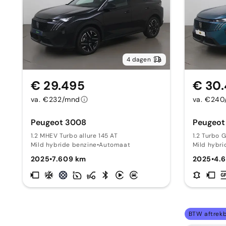
4 dagen
€ 29.495
€ 30
va. €232/mnd
va. €24
Peugeot 3008
Peugeot
1.2 MHEV Turbo allure 145 AT
1.2 Turbo 
Mild hybride benzine
•
Automaat
Mild hybri
2025
•
7.609 km
2025
•
4.
BTW aftrek