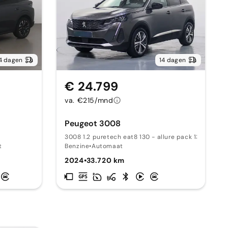
4 dagen
14 dagen
€ 24.799
va. €215/mnd
Peugeot 3008
3008 1.2 puretech eat8 130 - allure pack 130 AT
t
Benzine
•
Automaat
2024
•
33.720 km