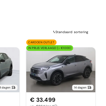
Standaard sortering
CARDOEN OUTLET
IN PRIJS VERLAAGD (> €1000)
4 dagen
14 dagen
€ 33.499