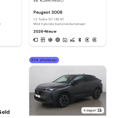
va. €264/mnd
Peugeot 3008
T
1.2 Turbo GT 145 AT
t
Mild hybride benzine
•
Automaat
2026
•
Nieuw
BTW aftrekbaar
4 dagen
Geld