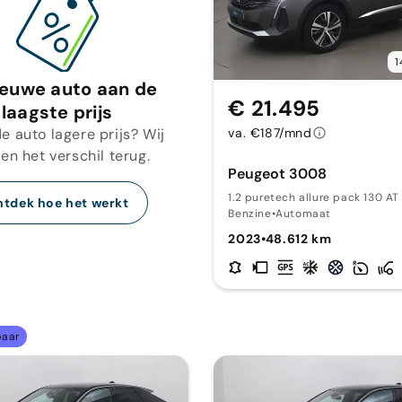
1
ieuwe auto aan de
€ 21.495
laagste prijs
e auto lagere prijs? Wij
va. €187/mnd
en het verschil terug.
Peugeot 3008
1.2 puretech allure pack 130 AT
tdek hoe het werkt
Benzine
•
Automaat
2023
•
48.612 km
baar