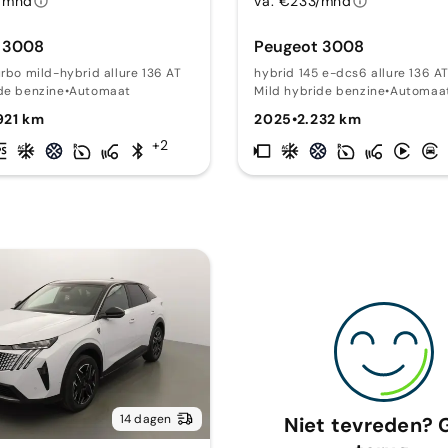
/mnd
va. €233/mnd
 3008
Peugeot 3008
urbo mild-hybrid allure 136 AT
hybrid 145 e-dcs6 allure 136 A
de benzine
•
Automaat
Mild hybride benzine
•
Automaa
921 km
2025
•
2.232 km
+2
14 dagen
Niet tevreden? 