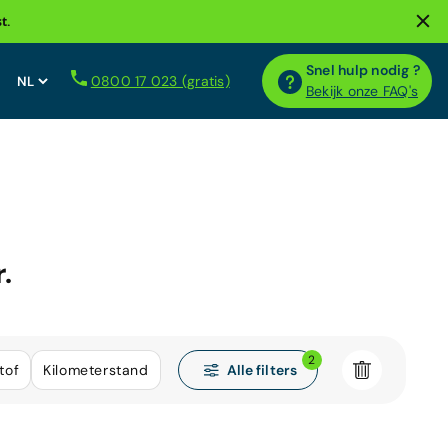
t.
Snel hulp nodig ?
0800 17 023 (gratis)
Bekijk onze FAQ's
.
2
Alle filters
tof
Kilometerstand