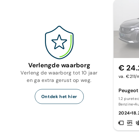
Verlengde waarborg
€ 24
Verleng de waarborg tot 10 jaar
va. €211
en ga extra gerust op weg.
Peugeot
Ontdek het hier
1.2 purete
Benzine
•
A
2024
•
18