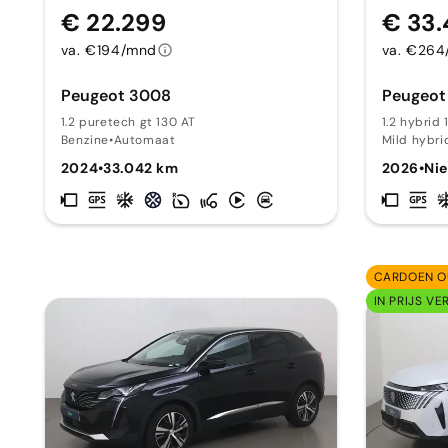
€ 22.299
€ 33
va. €194/mnd
va. €26
Peugeot 3008
Peugeot
1.2 puretech gt 130 AT
1.2 hybrid
Benzine
•
Automaat
Mild hybri
2024
•
33.042 km
2026
•
Ni
CARDOEN O
IN PRIJS VE