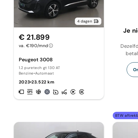
4 dagen
Je n
€ 21.899
Dezelfd
va. €190/mnd
betal
Peugeot 3008
1.2 puretech gt 130 AT
On
Benzine
•
Automaat
2023
•
23.522 km
BTW aftrek