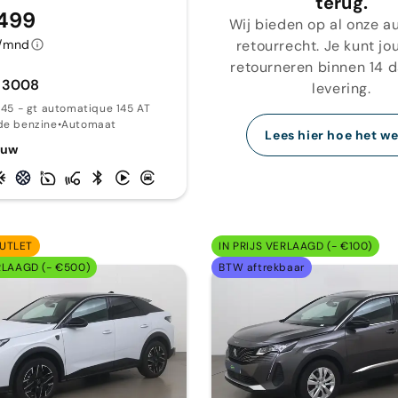
terug.
.499
Wij bieden op al onze au
retourrecht. Je kunt jo
4/mnd
retourneren binnen 14 
 3008
levering.
 145 - gt automatique 145 AT
de benzine
•
Automaat
Lees hier hoe het we
euw
UTLET
IN PRIJS VERLAAGD (- €100)
RLAAGD (- €500)
BTW aftrekbaar