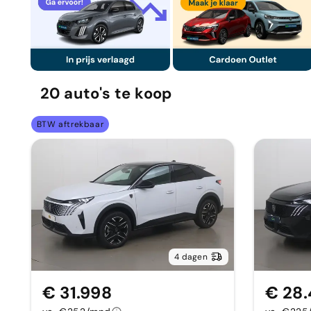
20
auto's
te koop
BTW aftrekbaar
4 dagen
€ 31.998
€ 28