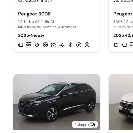
va. €252/mnd
va. €225
Peugeot 3008
Peugeot
1.2 Turbo GT 145h AT
3008 1.2 t
Mild hybride benzine
•
Automaat
Mild hybri
2025
•
Nieuw
2025
•
12.
4 dagen