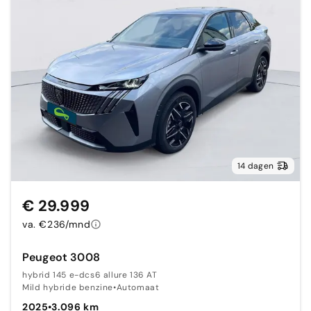
14 dagen
€ 29.999
va. €236/mnd
Peugeot 3008
hybrid 145 e-dcs6 allure 136 AT
Mild hybride benzine
•
Automaat
2025
•
3.096 km