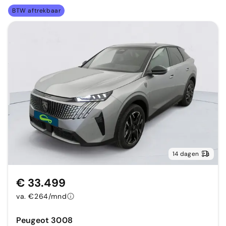
BTW aftrekbaar
14 dagen
€ 33.499
va. €264/mnd
Peugeot 3008