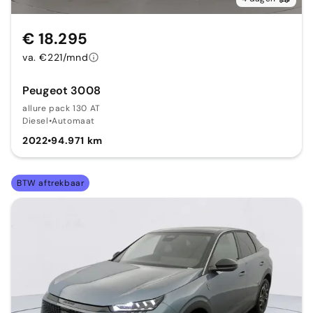
€ 18.295
va. €221/mnd
Peugeot 3008
allure pack 130 AT
Diesel
•
Automaat
2022
•
94.971 km
BTW aftrekbaar