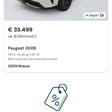
14 dagen
€ 33.499
va. €264/mnd
Peugeot 3008
145 e-dcs6 gt 136 AT
Mild hybride benzine
•
Automaat
2025
•
Nieuw