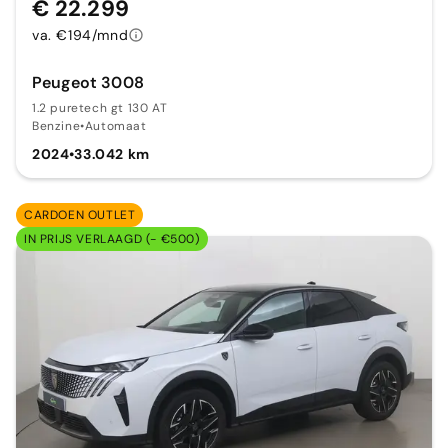
€ 22.299
va. €194/mnd
Peugeot 3008
1.2 puretech gt 130 AT
Benzine
•
Automaat
2024
•
33.042 km
CARDOEN OUTLET
IN PRIJS VERLAAGD (- €500)