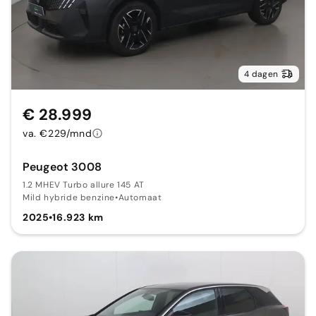
4 dagen
€ 28.999
va. €229/mnd
Peugeot 3008
1.2 MHEV Turbo allure 145 AT
Mild hybride benzine
•
Automaat
2025
•
16.923 km