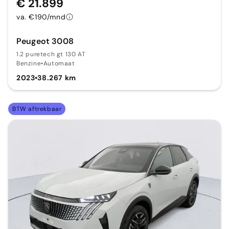
€ 21.899
va. €190/mnd
Peugeot 3008
1.2 puretech gt 130 AT
Benzine
•
Automaat
2023
•
38.267 km
BTW aftrekbaar