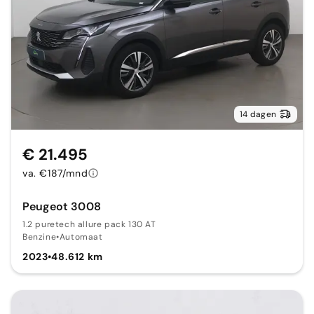
14 dagen
€ 21.495
va. €187/mnd
Peugeot 3008
1.2 puretech allure pack 130 AT
Benzine
•
Automaat
2023
•
48.612 km