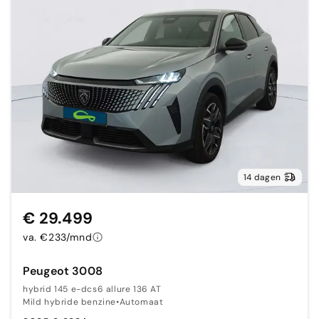
14 dagen
€ 29.499
va. €233/mnd
Peugeot 3008
hybrid 145 e-dcs6 allure 136 AT
Mild hybride benzine
•
Automaat