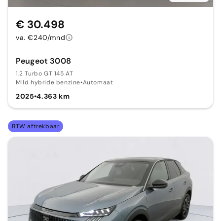
€ 30.498
va. €240/mnd
Peugeot 3008
1.2 Turbo GT 145 AT
Mild hybride benzine
•
Automaat
2025
•
4.363 km
BTW aftrekbaar