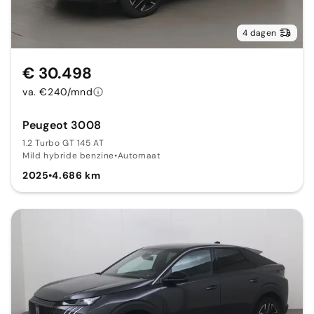
4 dagen
€ 30.498
va. €240/mnd
Peugeot 3008
1.2 Turbo GT 145 AT
Mild hybride benzine
•
Automaat
2025
•
4.686 km