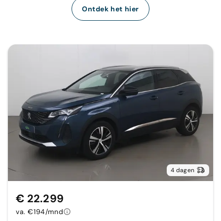
Ontdek het hier
4 dagen
€ 22.299
va. €194/mnd