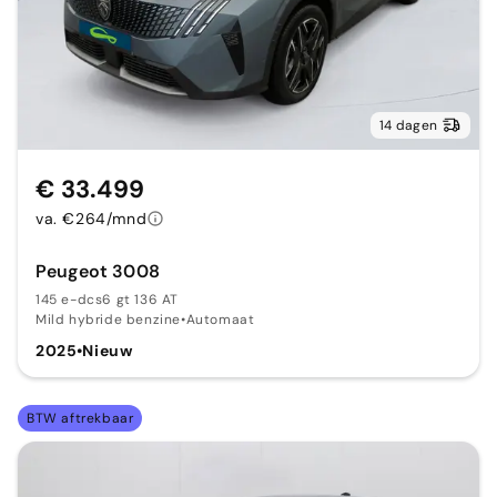
14 dagen
€ 33.499
va. €264/mnd
Peugeot 3008
145 e-dcs6 gt 136 AT
Mild hybride benzine
•
Automaat
2025
•
Nieuw
BTW aftrekbaar