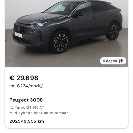
4 dagen
€ 29.698
va. €234/mnd
Peugeot 3008
1.2 Turbo GT 145 AT
Mild hybride benzine
•
Automaat
2025
•
19.955 km