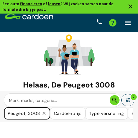
Een auto
financieren
of
leasen
? Wij zoeken samen naar de
formule die bij je past.
Helaas, De
Peugeot 3008
waar u naar zoekt is niet langer
2
beschikbaar.
Peugeot, 3008
Cardoenprijs
Type versnelling
Br
We hebben veel auto's die in uw behoefte kunnen voorzien.