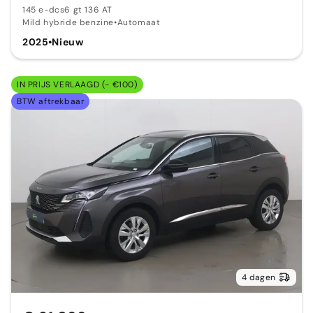
145 e-dcs6 gt 136 AT
Mild hybride benzine
•
Automaat
2025
•
Nieuw
IN PRIJS VERLAAGD (- €100)
BTW aftrekbaar
4 dagen