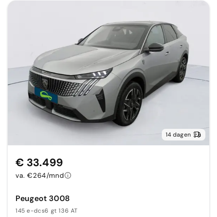
14 dagen
€ 33.499
va. €264/mnd
Peugeot 3008
145 e-dcs6 gt 136 AT