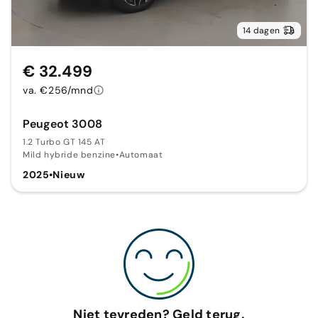
14 dagen
€ 32.499
va. €256/mnd
Peugeot 3008
1.2 Turbo GT 145 AT
Mild hybride benzine
•
Automaat
2025
•
Nieuw
Niet tevreden? Geld terug.