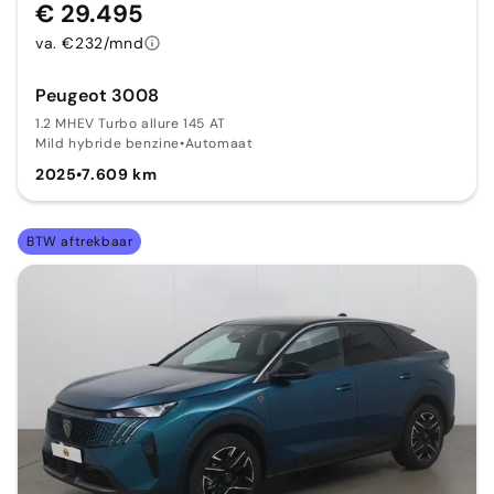
€ 29.495
va. €232/mnd
Peugeot 3008
1.2 MHEV Turbo allure 145 AT
Mild hybride benzine
•
Automaat
2025
•
7.609 km
BTW aftrekbaar