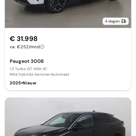
4 dagen
€ 31.998
va. €252/mnd
Peugeot 3008
1.2 Turbo GT 145h AT
Mild hybride benzine
•
Automaat
2025
•
Nieuw