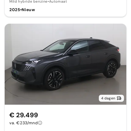
Mild hybride benzine
•
Automaat
2025
•
Nieuw
4 dagen
€ 29.499
va. €233/mnd