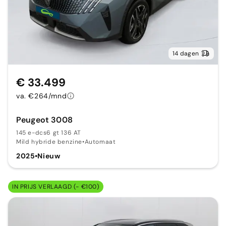
14 dagen
€ 33.499
va. €264/mnd
Peugeot 3008
145 e-dcs6 gt 136 AT
Mild hybride benzine
•
Automaat
2025
•
Nieuw
IN PRIJS VERLAAGD (- €100)