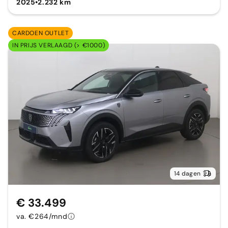
2025
•
2.232 km
CARDOEN OUTLET
IN PRIJS VERLAAGD (> €1000)
14 dagen
€ 33.499
va. €264/mnd