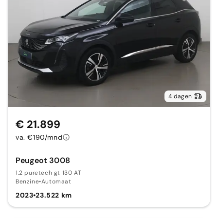
4 dagen
€ 21.899
va. €190/mnd
Peugeot 3008
1.2 puretech gt 130 AT
Benzine
•
Automaat
2023
•
23.522 km