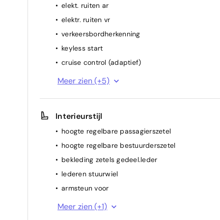
elekt. ruiten ar
elektr. ruiten vr
verkeersbordherkenning
keyless start
cruise control (adaptief)
verwarmd stuurwiel
Meer zien (+5)
lichtsensor (automatische ontsteking
koplampen)
Interieurstijl
multifunctioneel stuur
airconditioning (vol autom.)
hoogte regelbare passagierszetel
verwarmde zetel(s) voor
hoogte regelbare bestuurderszetel
bekleding zetels gedeel.leder
lederen stuurwiel
armsteun voor
deelbare achterbank
Meer zien (+1)