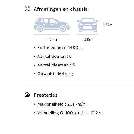
Afmetingen en chassis
1,67m
4,54m
1,89m
Koffer volume
: 1480 L
Aantal deuren
: 5
Aantal plaatsen
: 5
Gewicht
: 1648 kg
Prestaties
Max snelheid
: 201 km/h
Versnelling 0-100 km / h
: 10.2 s