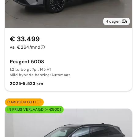
4 dagen
€ 33.499
va. €264/mnd
Peugeot 5008
1.2 turbo gt 7pl. 145 AT
Mild hybride benzine
•
Automaat
2025
•
5.523 km
CARDOEN OUTLET
IN PRIJS VERLAAGD (- €500)