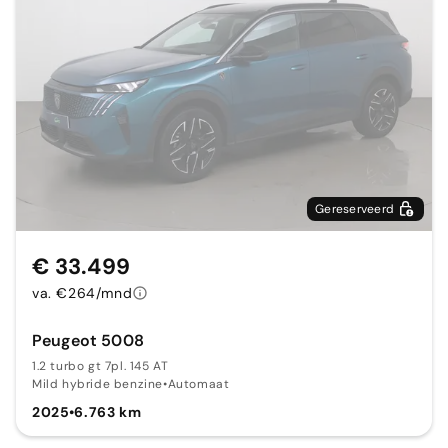
Gereserveerd
€ 33.499
va. €264/mnd
Peugeot 5008
1.2 turbo gt 7pl. 145 AT
Mild hybride benzine
•
Automaat
2025
•
6.763 km