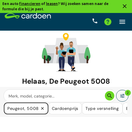
Een auto
financieren
of
leasen
? Wij zoeken samen naar de
formule die bij je past.
Helaas, De
Peugeot 5008
waar u naar zoekt is niet langer
2
beschikbaar.
Peugeot, 5008
Cardoenprijs
Type versnelling
Br
We hebben veel auto's die in uw behoefte kunnen voorzien.