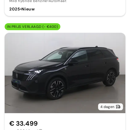
Mild hybride benzine
•
Automaat
2025
•
Nieuw
IN PRIJS VERLAAGD (- €400)
4 dagen
€ 33.499