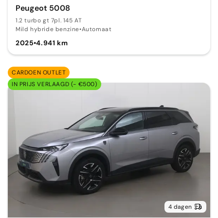
Peugeot 5008
1.2 turbo gt 7pl. 145 AT
Mild hybride benzine
•
Automaat
2025
•
4.941 km
CARDOEN OUTLET
IN PRIJS VERLAAGD (- €500)
4 dagen