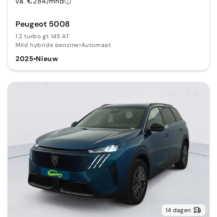
va. €284/mnd
Peugeot 5008
1.2 turbo gt 145 AT
Mild hybride benzine
•
Automaat
2025
•
Nieuw
14 dagen