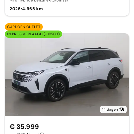
Mild hybride benzine
•
Automaat
2025
•
4.965 km
CARDOEN OUTLET
IN PRIJS VERLAAGD (- €500)
14 dagen
€ 35.999