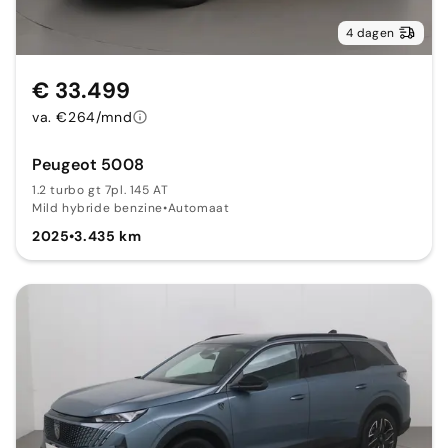
4 dagen
€ 33.499
va. €264/mnd
Peugeot 5008
1.2 turbo gt 7pl. 145 AT
Mild hybride benzine
•
Automaat
2025
•
3.435 km