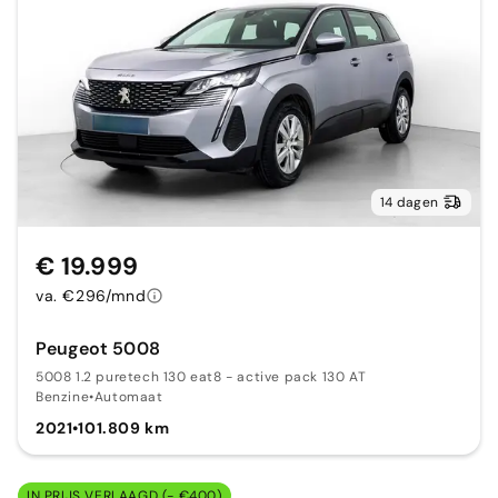
14 dagen
€ 19.999
va. €296/mnd
Peugeot 5008
5008 1.2 puretech 130 eat8 - active pack 130 AT
Benzine
•
Automaat
2021
•
101.809 km
IN PRIJS VERLAAGD (- €400)