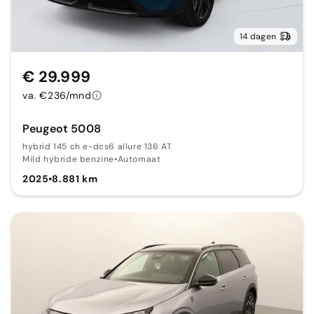
14 dagen
€ 29.999
va. €236/mnd
Peugeot 5008
hybrid 145 ch e-dcs6 allure 136 AT
Mild hybride benzine
•
Automaat
2025
•
8.881 km