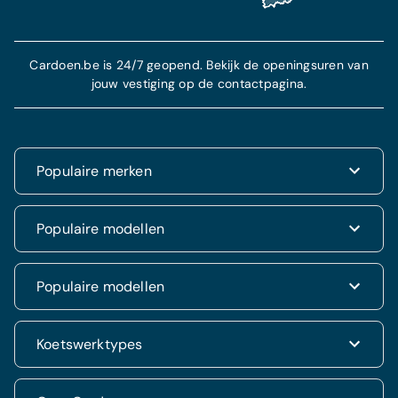
Cardoen.be is 24/7 geopend. Bekijk de openingsuren van
jouw vestiging op de contactpagina.
Populaire merken
Renault
Populaire modellen
Fiat
Dacia
Renault Clio
Populaire modellen
Volkswagen
Dacia Duster
Hyundai
Fiat 500
Kia
Hyundai i20
Koetswerktypes
Hyundai Tucson
Nissan
Ford Kuga
Kia Rio
Mercedes
Jeep Renegade
Nissan Qashqai
SUV & 4x4