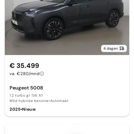
4 dagen
€ 35.499
va. €280/mnd
Peugeot 5008
1.2 turbo gt 136 AT
Mild hybride benzine
•
Automaat
2025
•
Nieuw