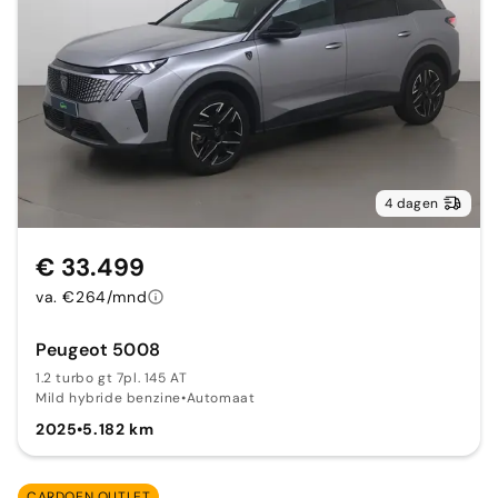
4 dagen
€ 33.499
va. €264/mnd
Peugeot 5008
1.2 turbo gt 7pl. 145 AT
Mild hybride benzine
•
Automaat
2025
•
5.182 km
CARDOEN OUTLET