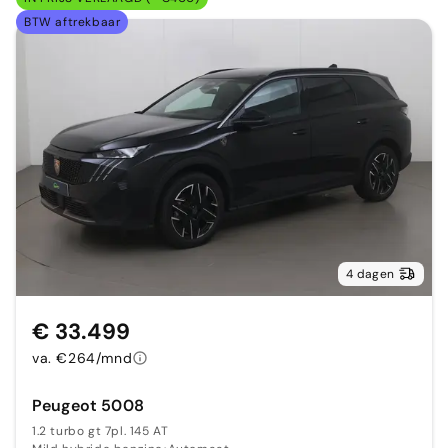
BTW aftrekbaar
4 dagen
€ 33.499
va. €264/mnd
Peugeot 5008
1.2 turbo gt 7pl. 145 AT