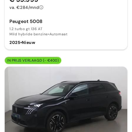
va. €284/mnd
Peugeot 5008
1.2 turbo gt 136 AT
Mild hybride benzine
•
Automaat
2025
•
Nieuw
IN PRIJS VERLAAGD (- €400)