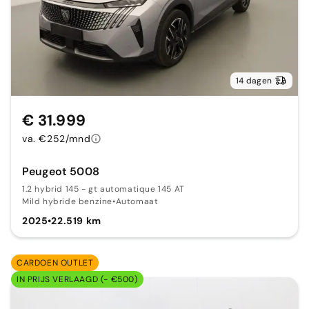
14 dagen
€ 31.999
va. €252/mnd
Peugeot 5008
1.2 hybrid 145 - gt automatique 145 AT
Mild hybride benzine
•
Automaat
2025
•
22.519 km
CARDOEN OUTLET
IN PRIJS VERLAAGD (- €500)