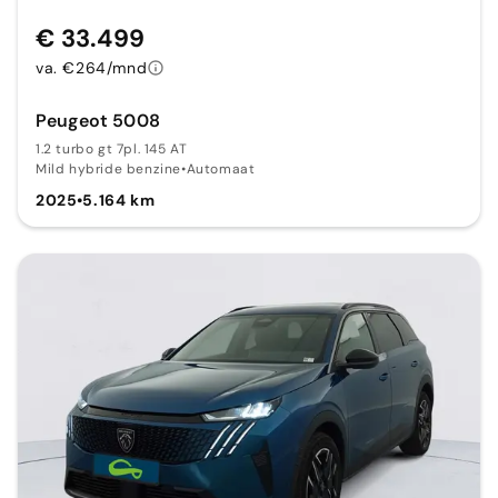
€ 33.499
va. €264/mnd
Peugeot 5008
1.2 turbo gt 7pl. 145 AT
Mild hybride benzine
•
Automaat
2025
•
5.164 km