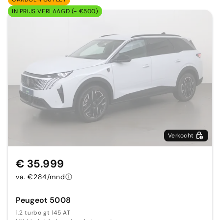
IN PRIJS VERLAAGD (- €500)
Verkocht
€ 35.999
va. €284/mnd
Peugeot 5008
1.2 turbo gt 145 AT