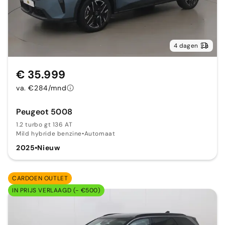
4 dagen
€ 35.999
va. €284/mnd
Peugeot 5008
1.2 turbo gt 136 AT
Mild hybride benzine
•
Automaat
2025
•
Nieuw
CARDOEN OUTLET
IN PRIJS VERLAAGD (- €500)