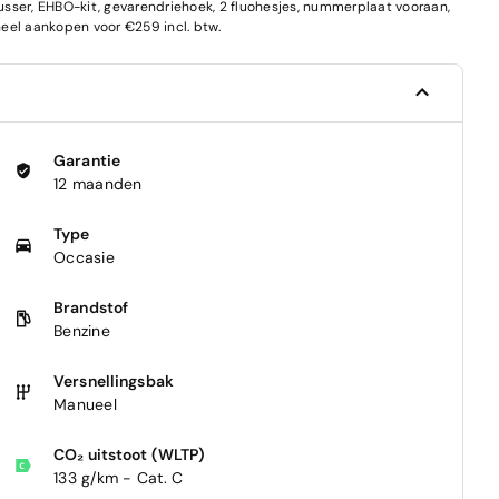
blusser, EHBO-kit, gevarendriehoek, 2 fluohesjes, nummerplaat vooraan,
el aankopen voor €259 incl. btw.
Garantie
12 maanden
Type
Occasie
Brandstof
Benzine
Versnellingsbak
Manueel
CO₂ uitstoot (WLTP)
133 g/km - Cat. C