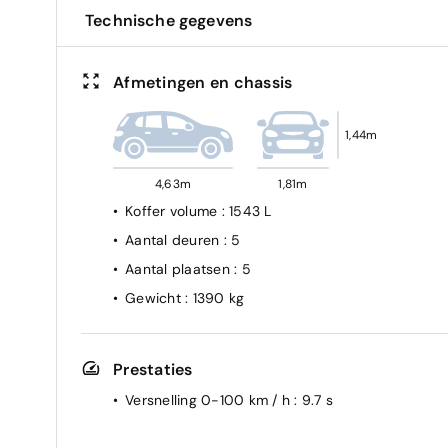
Technische gegevens
Afmetingen en chassis
1,44m
4,63m
1,81m
Koffer volume
: 1543 L
Aantal deuren
: 5
Aantal plaatsen
: 5
Gewicht
: 1390 kg
Prestaties
Versnelling 0-100 km / h
: 9.7 s