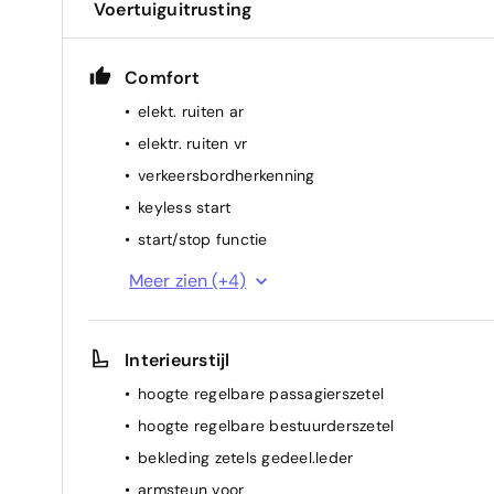
Voertuiguitrusting
Comfort
elekt. ruiten ar
elektr. ruiten vr
verkeersbordherkenning
keyless start
start/stop functie
regensensor
Meer zien (+4)
spiegel(s) elektr.
cruise control
Interieurstijl
airconditioning (vol autom.)
hoogte regelbare passagierszetel
hoogte regelbare bestuurderszetel
bekleding zetels gedeel.leder
armsteun voor