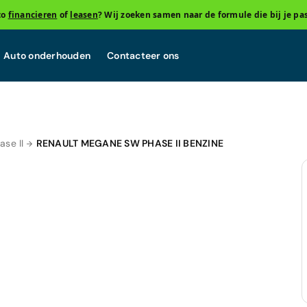
to
financieren
of
leasen
? Wij zoeken samen naar de formule die bij je pas
Auto onderhouden
Contacteer ons
se II
RENAULT MEGANE SW PHASE II BENZINE