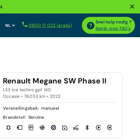
t.
Snel hulp nodig ?
0800 17 023 (gratis)
Bekijk onze FAQ's
Renault Megane SW Phase II
1.33 tce techno gpf 140
Occasie • 76.053 km • 2023
Versnellingsbak:
manueel
Brandstof:
Benzine