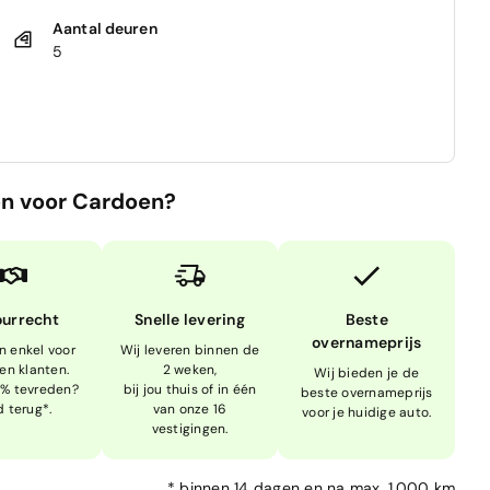
Aantal deuren
5
n voor Cardoen?
ourrecht
Snelle levering
Beste
overnameprijs
n enkel voor
Wij leveren binnen de
en klanten.
2 weken,
Wij bieden je de
0% tevreden?
bij jou thuis of in één
beste overnameprijs
d terug*.
van onze 16
voor je huidige auto.
vestigingen.
*
binnen 14 dagen en na max. 1.000 km