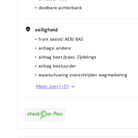
deelbare achterbank
veiligheid
front assist/ AEB/ BAS
airbags: andere
airbag best./pass. Zijdelings
airbag bestuurder
waarschuwing overschrijden wegmarkering
attention assist (vermoeidheidssensor)
Meer zien (+5)
achteruitrijcamera
ESP
airbag passagier
ABS