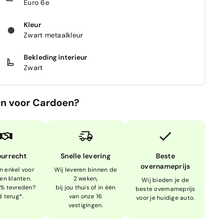
Euro 6e
Kleur
Zwart metaalkleur
Bekleding interieur
Zwart
n voor Cardoen?
ourrecht
Snelle levering
Beste
overnameprijs
n enkel voor
Wij leveren binnen de
en klanten.
2 weken,
Wij bieden je de
0% tevreden?
bij jou thuis of in één
beste overnameprijs
d terug*.
van onze 16
voor je huidige auto.
vestigingen.