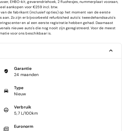
blusser, EHBO-kit, gevarendriehoek, 2 fluohesjes, nummerplaat vooraan,
el aankopen voor €259 incl. btw.
van de fabrikant (inclusief opties) op het moment van de eerste
s aan. Zo zijn er bijvoorbeeld refurbished auto's: tweedehandsauto's
ringscenter en al een eerste registratie hebben gehad. Daarnaast
enals nieuwe auto's die nog nooit zijn geregistreerd. Voor de meest
matie voor ons beschikbaar is.
Garantie
24 maanden
Type
Nieuw
Verbruik
5,7 L/100km
Euronorm