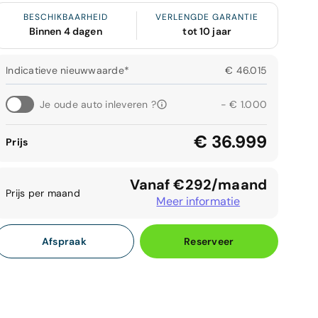
BESCHIKBAARHEID
VERLENGDE GARANTIE
Binnen 4 dagen
tot 10 jaar
Indicatieve nieuwwaarde*
€ 46.015
Je oude auto inleveren ?
- € 1.000
€ 36.999
Prijs
Vanaf €292/maand
Prijs per maand
Meer informatie
Afspraak
Reserveer