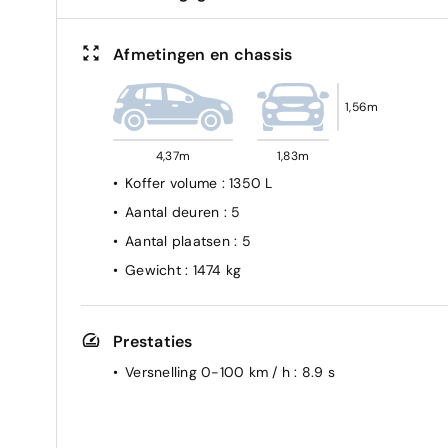
Afmetingen en chassis
1,56m
4,37m
1,83m
Koffer volume
: 1350 L
Aantal deuren
: 5
Aantal plaatsen
: 5
Gewicht
: 1474 kg
Prestaties
Versnelling 0-100 km / h
: 8.9 s