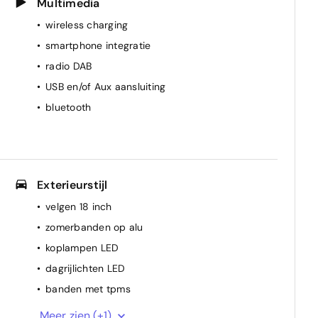
Multimedia
wireless charging
smartphone integratie
radio DAB
USB en/of Aux aansluiting
bluetooth
Exterieurstijl
velgen 18 inch
zomerbanden op alu
koplampen LED
dagrijlichten LED
banden met tpms
dakrails
Meer zien (+1)