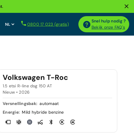
t.
Snel hulp nodig ?
0800 17 023 (gratis)
Bekijk onze FAQ's
Volkswagen T-Roc
1.5 etsi R-line dsg 150 AT
Nieuw •
2026
Versnellingsbak:
automaat
Energie:
Mild hybride benzine