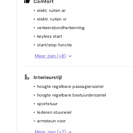
Comfort
elekt. ruiten ar
elektr. ruiten vr
verkeersbordherkenning
keyless start
start/stop functie
verwarmd stuurwiel
Meer zien (+8)
lichtsensor (automatische ontsteking
koplampen)
Interieurstijl
lendensteun elektrisch
multifunctioneel stuur
hoogte regelbare passagierszetel
regensensor
hoogte regelbare bestuurderszetel
spiegel(s) elektr.
sportstuur
airconditioning (vol autom.)
lederen stuurwiel
verwarmde zetel(s) voor
armsteun voor
sportzetels voor
Meer zien (+2)