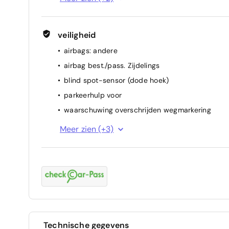
deelbare achterbank
veiligheid
airbags: andere
airbag best./pass. Zijdelings
blind spot-sensor (dode hoek)
parkeerhulp voor
waarschuwing overschrijden wegmarkering
achteruitrijcamera
Meer zien (+3)
alarm
ESP
Technische gegevens