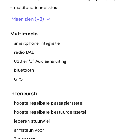
multifunctioneel stuur
regensensor
Meer zien (+3)
spiegel(s) elektr.
Multimedia
airconditioning (vol autom.)
smartphone integratie
radio DAB
USB en/of Aux aansluiting
bluetooth
GPS
Interieurstijl
hoogte regelbare passagierszetel
hoogte regelbare bestuurderszetel
lederen stuurwiel
armsteun voor