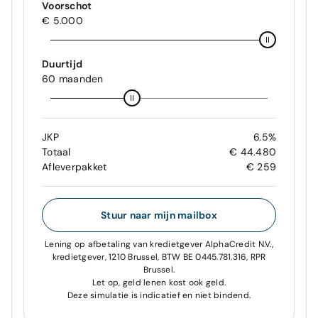
Voorschot
€ 5.000
Duurtijd
60 maanden
JKP
6.5%
Totaal
€ 44.480
Afleverpakket
€ 259
Stuur naar mijn mailbox
Lening op afbetaling van kredietgever AlphaCredit N.V.,
kredietgever, 1210 Brussel, BTW BE 0445.781.316, RPR
Brussel.
Let op, geld lenen kost ook geld.
Deze simulatie is indicatief en niet bindend.