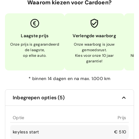
Waarom kiezen voor Cardoen?
Laagste prijs
Verlengde waarborg
Onze prijs is gegarandeerd
Onze waarborg is jouw
W
de laagste,
gemoedsrust.
op elke auto.
Kies voor onze 10 jaar
Niet
garantie!
*
binnen 14 dagen en na max. 1.000 km
Inbegrepen opties (5)
Optie
Prijs
keyless start
€ 510