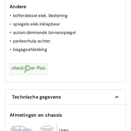
Andere
ESP
kofferdeksel elek. Bediening
airbag passagier
spiegels elek.inklapbaar
ABS
autom.dimmende binnenspiegel
parkeerhulp achter
bagageafdekking
Technische gegevens
Afmetingen en chassis
1,64m