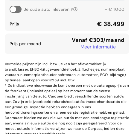
Je oude auto inleveren ?
- € 1.000
€ 38.499
Prijs
Vanaf €303/maand
Prijs per maand
Meer informatie
Vermelde prijzen zijn incl. btw. Je kan het afleverpakket (=
brandblusser, EHBO-kit, gevarendriehoek, 2 fluohesjes, nummerplaat
vooraan, nummerplaathouder achteraan, automatten, ECO-bijdrage)
optioneel aankopen voor €259 incl. btw.
* De indicatieve nieuwwaarde komt overeen met de catalogusprijs van
de fabrikant (inclusief opties) op het moment van de eerste
inschrijving van de auto. Cardoen biedt verschillende soorten auto's
aan. Zo zijn er bijvoorbeeld refurbished auto's: tweedehandsauto's die
een grondige inspectie hebben ondergaan in ons
herconditioneringscenter en al een eerste registratie hebben gehad.
Daarnaast bieden we ook nieuwe auto's met een eendaagse registratie
aan, evenals nieuwe auto's die nog nooit zijn geregistreerd. Voor de
meest actuele informatie verwijzen we naar de Carpass, indien deze