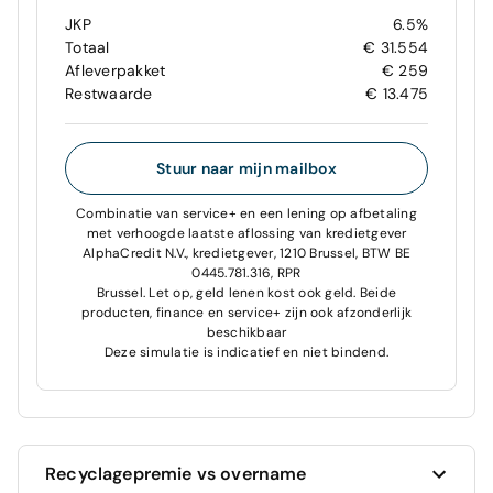
JKP
6.5%
Totaal
€ 31.554
Afleverpakket
€ 259
Restwaarde
€ 13.475
Stuur naar mijn mailbox
Combinatie van service+ en een lening op afbetaling
met verhoogde laatste aflossing van kredietgever
AlphaCredit N.V., kredietgever, 1210 Brussel, BTW BE
0445.781.316, RPR
Brussel. Let op, geld lenen kost ook geld. Beide
producten, finance en service+ zijn ook afzonderlijk
beschikbaar
Deze simulatie is indicatief en niet bindend.
Recyclagepremie vs overname