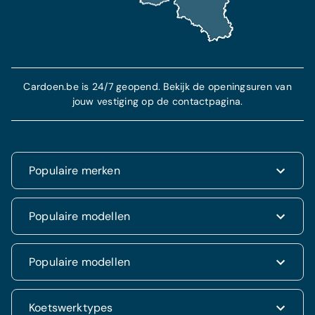
Cardoen.be is 24/7 geopend. Bekijk de openingsuren van
jouw vestiging op de contactpagina.
Populaire merken
Renault
Populaire modellen
Fiat
Dacia
Renault Clio
Populaire modellen
Volkswagen
Dacia Duster
Hyundai
Fiat 500
Kia
Hyundai i20
Koetswerktypes
Hyundai Tucson