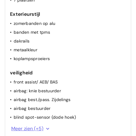
7 plaatsen
Exterieurstijl
zomerbanden op alu
banden met tpms
dakrails
metaalkleur
koplampsproeiers
veiligheid
front assist/ AEB/ BAS
airbag: knie bestuurder
airbag best./pass. Zijdelings
airbag bestuurder
blind spot-sensor (dode hoek)
parkeerhulp voor
Meer zien (+5)
waarschuwing overschrijden wegmarkering