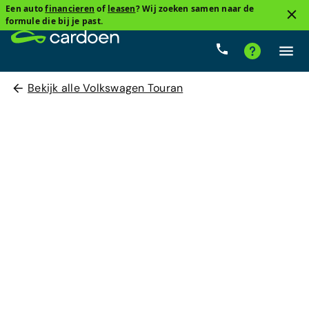
Een auto
financieren
of
leasen
? Wij zoeken samen naar de
formule die bij je past.
Bekijk alle Volkswagen Touran