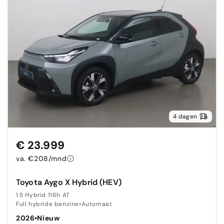
4 dagen
€ 23.999
va. €208/mnd
Toyota Aygo X Hybrid (HEV)
1.5 Hybrid 116h AT
Full hybride benzine
•
Automaat
2026
•
Nieuw