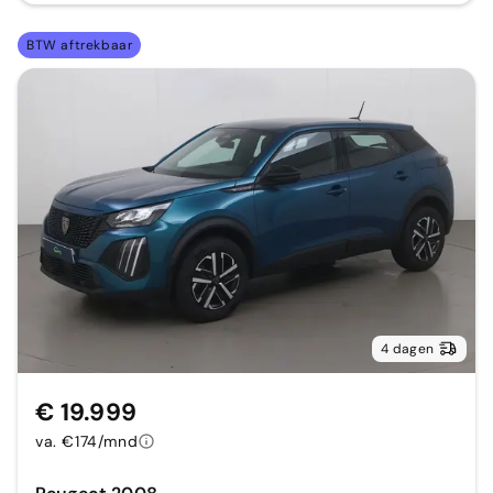
BTW aftrekbaar
4 dagen
€ 19.999
va. €174/mnd