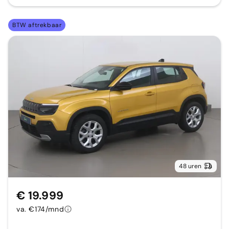
BTW aftrekbaar
48 uren
€ 19.999
va. €174/mnd