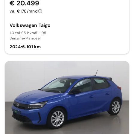
€ 20.499
va. €178/mnd
Volkswagen Taigo
1.0 tsi 95 bvm5 - 95
Benzine
•
Manueel
2024
•
6.101 km