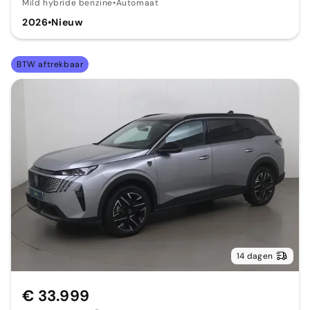
Mild hybride benzine
•
Automaat
2026
•
Nieuw
BTW aftrekbaar
14 dagen
€ 33.999