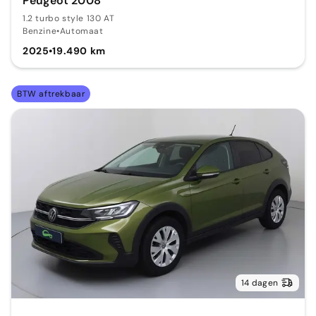
Peugeot 2008
1.2 turbo style 130 AT
Benzine
•
Automaat
2025
•
19.490 km
BTW aftrekbaar
14 dagen