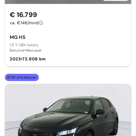
€ 16.799
va. €146/mnd
MG HS
1.5 T-GDI luxury
Benzine
•
Manueel
2023
•
72.908 km
BTW aftrekbaar