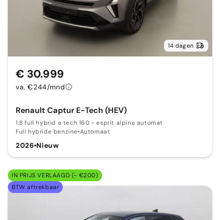
14 dagen
€ 30.999
va. €244/mnd
Renault Captur E-Tech (HEV)
1.8 full hybrid e tech 160 - esprit alpine automat
Full hybride benzine
•
Automaat
2026
•
Nieuw
IN PRIJS VERLAAGD (- €200)
BTW aftrekbaar