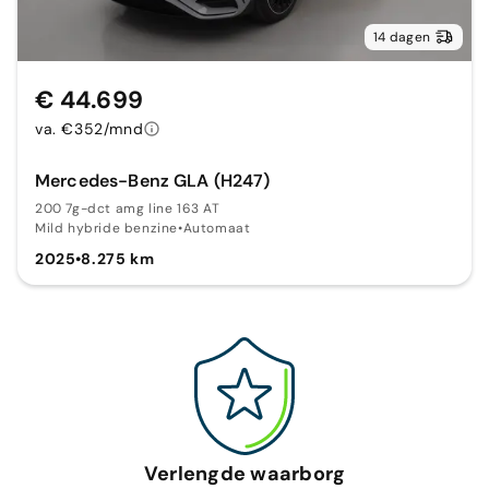
14 dagen
€ 44.699
va. €352/mnd
Mercedes-Benz GLA (H247)
200 7g-dct amg line 163 AT
Mild hybride benzine
•
Automaat
2025
•
8.275 km
Verlengde waarborg