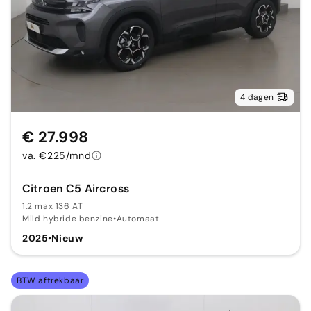
4 dagen
€ 27.998
va. €225/mnd
Citroen C5 Aircross
1.2 max 136 AT
Mild hybride benzine
•
Automaat
2025
•
Nieuw
BTW aftrekbaar