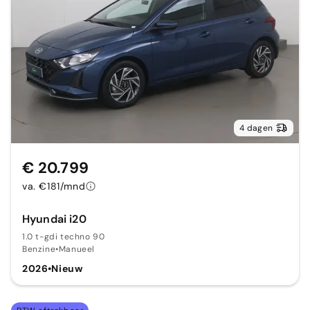
4 dagen
€ 20.799
va. €181/mnd
Hyundai i20
1.0 t-gdi techno 90
Benzine
•
Manueel
2026
•
Nieuw