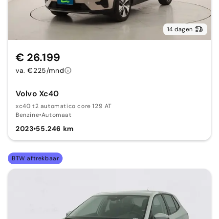
14 dagen
€ 26.199
va. €225/mnd
Volvo Xc40
xc40 t2 automatico core 129 AT
Benzine
•
Automaat
2023
•
55.246 km
BTW aftrekbaar