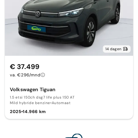
14 dagen
€ 37.499
va. €296/mnd
Volkswagen Tiguan
1.5 etsi 150ch dsg7 life plus 150 AT
Mild hybride benzine
•
Automaat
2025
•
14.966 km