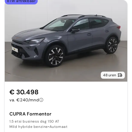
BTW aftrekbaar
48 uren
€ 30.498
va. €240/mnd
CUPRA Formentor
1.5 etsi business dsg 150 AT
Mild hybride benzine
•
Automaat