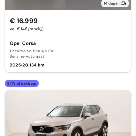
14 dagen
€ 16.999
va. €148/mnd
Opel Corsa
1.2 turbo edition s/s 100
Benzine
•
Automaat
2025
•
20.134 km
BTW aftrekbaar