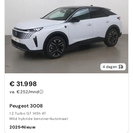
4 dagen
€ 31.998
va. €252/mnd
Peugeot 3008
1.2 Turbo GT 145h AT
Mild hybride benzine
•
Automaat
2025
•
Nieuw