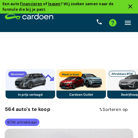
Een auto
financieren
of
leasen
? Wij zoeken samen naar de
1
formule die bij je past.
BTW aftrekbaar
Cardoenprijs
Type versnelling
Br
564
auto's
te koop
Sorteren op
BTW aftrekbaar