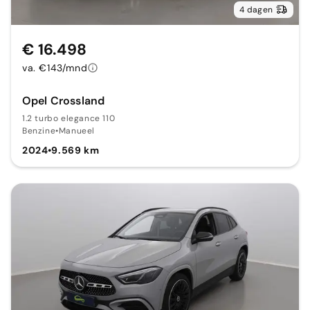
4 dagen
€ 16.498
va. €143/mnd
Opel Crossland
1.2 turbo elegance 110
Benzine
•
Manueel
2024
•
9.569 km