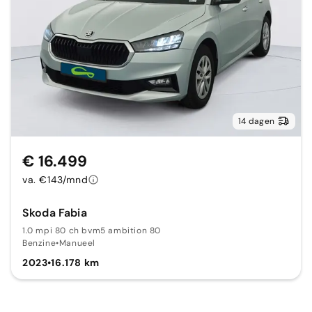
14 dagen
€ 16.499
va. €143/mnd
Skoda Fabia
1.0 mpi 80 ch bvm5 ambition 80
Benzine
•
Manueel
2023
•
16.178 km