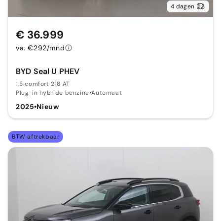
4 dagen
€ 36.999
va. €292/mnd
BYD Seal U PHEV
1.5 comfort 218 AT
Plug-in hybride benzine
•
Automaat
2025
•
Nieuw
BTW aftrekbaar