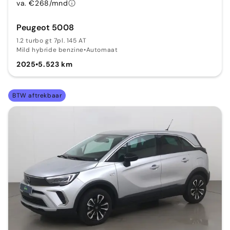
va. €268/mnd
Peugeot 5008
1.2 turbo gt 7pl. 145 AT
Mild hybride benzine
•
Automaat
2025
•
5.523 km
BTW aftrekbaar