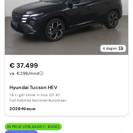
4 dagen
€ 37.499
va. €296/mnd
Hyundai Tucson HEV
1.6 t-gdi shine n-line 231 AT
Full hybride benzine
•
Automaat
2026
•
Nieuw
IN PRIJS VERLAAGD (- €300)