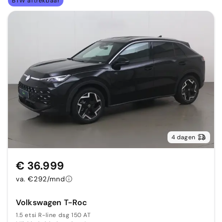
BTW aftrekbaar
4 dagen
€ 36.999
va. €292/mnd
Volkswagen T-Roc
1.5 etsi R-line dsg 150 AT