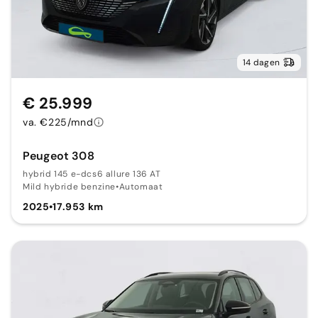
14 dagen
€ 25.999
va. €225/mnd
Peugeot 308
hybrid 145 e-dcs6 allure 136 AT
Mild hybride benzine
•
Automaat
2025
•
17.953 km