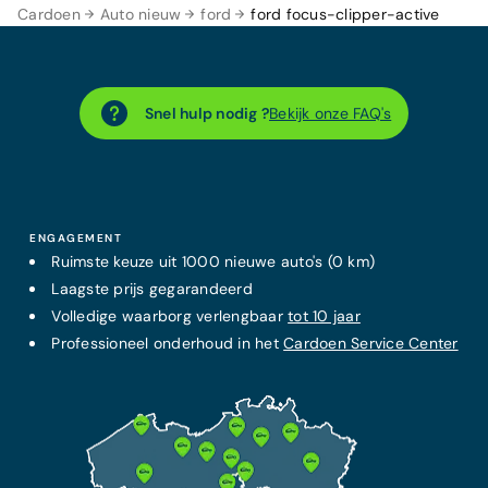
Cardoen
Auto nieuw
ford
ford focus-clipper-active
Snel hulp nodig ?
Bekijk onze FAQ's
ENGAGEMENT
Ruimste keuze uit 1000 nieuwe auto's (0 km)
Laagste prijs
gegarandeerd
Volledige waarborg verlengbaar
tot 10 jaar
Professioneel onderhoud in het
Cardoen Service Center