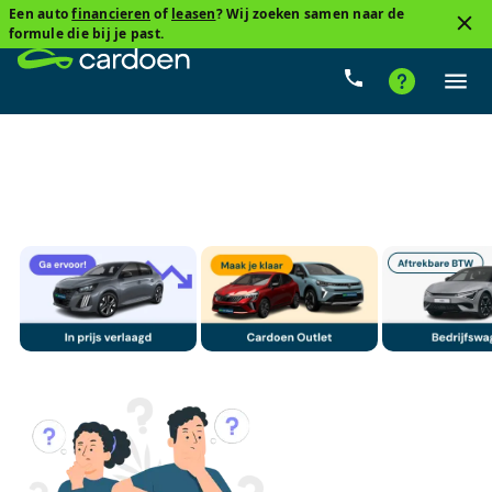
Een auto
financieren
of
leasen
? Wij zoeken samen naar de
3
formule die bij je past.
Ford, Focus Clipper Active
Van 0 km tot 10.000 km