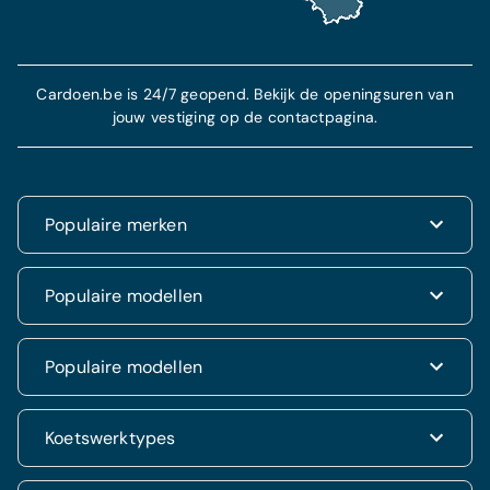
Cardoen.be is 24/7 geopend. Bekijk de openingsuren van
jouw vestiging op de contactpagina.
Populaire merken
Renault
Populaire modellen
Fiat
Dacia
Renault Clio
Populaire modellen
Volkswagen
Dacia Duster
Hyundai
Fiat 500
Kia
Hyundai i20
Koetswerktypes
Hyundai Tucson
Nissan
Ford Kuga
Kia Rio
Mercedes
Jeep Renegade