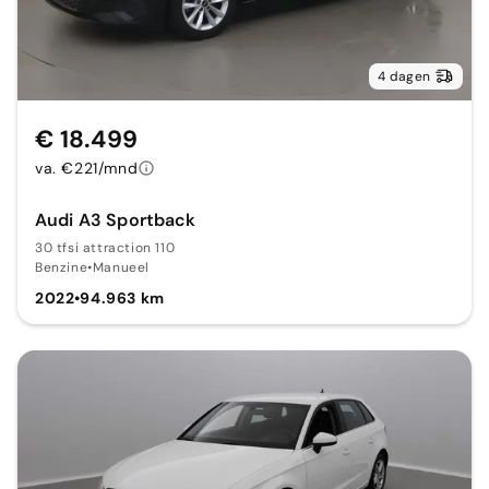
4 dagen
€ 18.499
va. €221/mnd
Audi A3 Sportback
30 tfsi attraction 110
Benzine
•
Manueel
2022
•
94.963 km