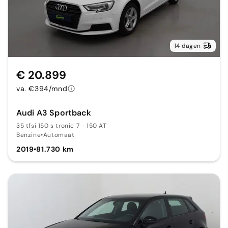
14 dagen
€ 20.899
va. €394/mnd
Audi A3 Sportback
35 tfsi 150 s tronic 7 - 150 AT
Benzine
•
Automaat
2019
•
81.730 km