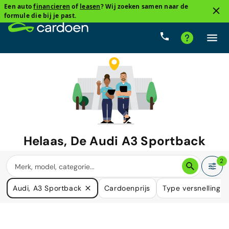
Een auto
financieren
of
leasen
? Wij zoeken samen naar de
formule die bij je past.
Helaas, De
Audi A3 Sportback
waar u naar zoekt is niet langer
2
beschikbaar.
Audi, A3 Sportback
Cardoenprijs
Type versnelling
We hebben veel auto's die in uw behoefte kunnen voorzien.