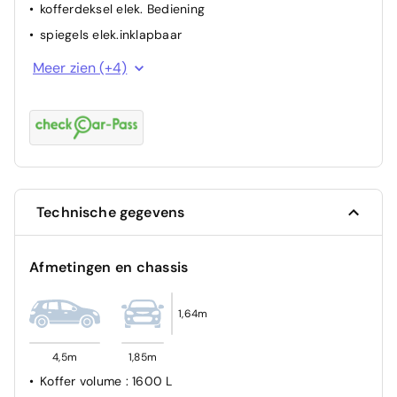
kofferdeksel elek. Bediening
spiegels elek.inklapbaar
autom.dimmende binnenspiegel
Meer zien (+4)
centrale vergrendeling met afstandsbediening
bekleding zetels gedeel.leder
parkeerhulp achter
Technische gegevens
Afmetingen en chassis
1,64m
4,5m
1,85m
Koffer volume
: 1600 L