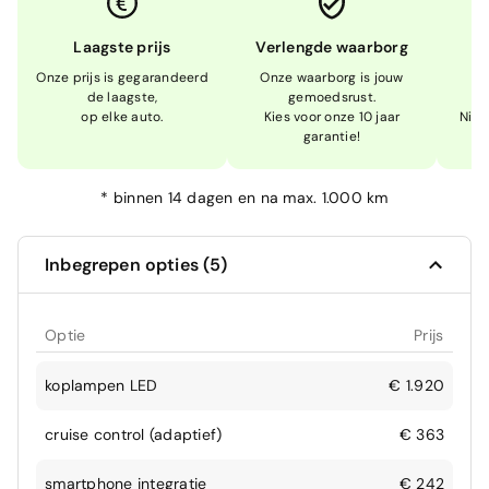
Laagste prijs
Verlengde waarborg
Onze prijs is gegarandeerd
Onze waarborg is jouw
W
de laagste,
gemoedsrust.
op elke auto.
Kies voor onze 10 jaar
Niet
garantie!
*
binnen 14 dagen en na max. 1.000 km
Inbegrepen opties (5)
Optie
Prijs
koplampen LED
€ 1.920
cruise control (adaptief)
€ 363
smartphone integratie
€ 242