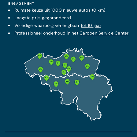
ENGAGEMENT
Ruimste keuze uit 1000 nieuwe auto's (0 km)
Meer info
Laagste prijs
gegarandeerd
VAST MAANDELIJKS PAKKET
Volledige waarborg verlengbaar
tot 10 jaar
Service + onderhoudscontract
Professioneel onderhoud in het
Cardoen Service Center
€79/maand
DE BESTE BESCHERMING
Omnium verzekering
Vanaf 115 €/maand
Extra garantie tot 10 jaar
Alle onderhoudskosten inbegrepen
Alle technische reparatiekosten inbegrepen
Deze verzekering bevat een BA verzekering en
beschermt je in geval van diefstal en ongeval.
7 jaar pechhulp inbegrepen
Meer informatie
Meer info