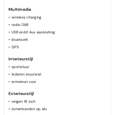
airconditioning (vol autom.)
Multimedia
verwarmde zetel(s) voor
wireless charging
radio DAB
USB en/of Aux aansluiting
bluetooth
GPS
Interieurstijl
sportstuur
lederen stuurwiel
armsteun voor
Exterieurstijl
velgen 18 inch
zomerbanden op alu