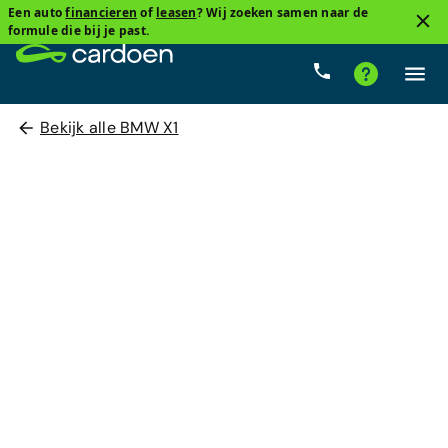
Een auto
financieren
of
leasen
? Wij zoeken samen naar de
formule die bij je past.
Bekijk alle BMW X1