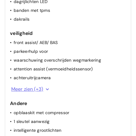
dagrijlichten LED
banden met tpms
dakrails
veiligheid
front assist/ AEB/ BAS
parkeerhulp voor
waarschuwing overschrijden wegmarkering
attention assist (vermoeidheidssensor)
achteruitrijcamera
alarm
Meer zien (+3)
ESP
Andere
ABS
opblaaskit met compressor
1 sleutel aanwezig
intelligente grootlichten