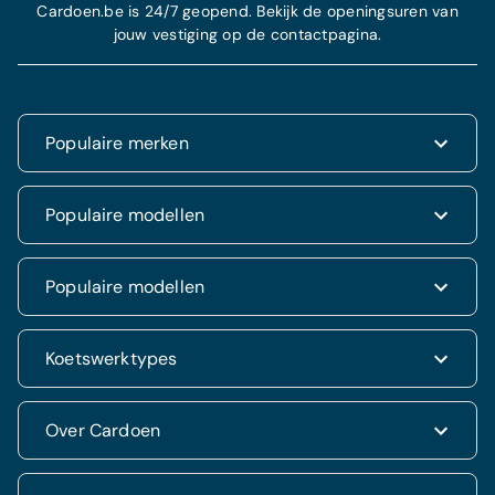
Cardoen.be is 24/7 geopend. Bekijk de openingsuren van
jouw vestiging op de contactpagina.
Populaire merken
Renault
Populaire modellen
Fiat
Dacia
Renault Clio
Populaire modellen
Volkswagen
Dacia Duster
Hyundai
Fiat 500
Kia
Hyundai i20
Koetswerktypes
Hyundai Tucson
Nissan
Ford Kuga
Kia Rio
Mercedes
Jeep Renegade
Nissan Qashqai
SUV & 4x4
Over Cardoen
Opel
Volkswagen Golf VII
Mercedes CLA
Berline
Seat
Alfa Romeo Giulietta
Renault Captur
Break
Peugeot
Jeep Compass