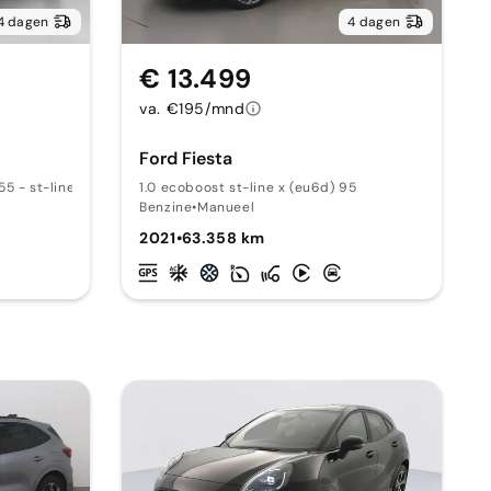
4 dagen
4 dagen
€ 13.499
va. €195/mnd
Ford Fiesta
5 - st-line x 155
1.0 ecoboost st-line x (eu6d) 95
Benzine
•
Manueel
2021
•
63.358 km