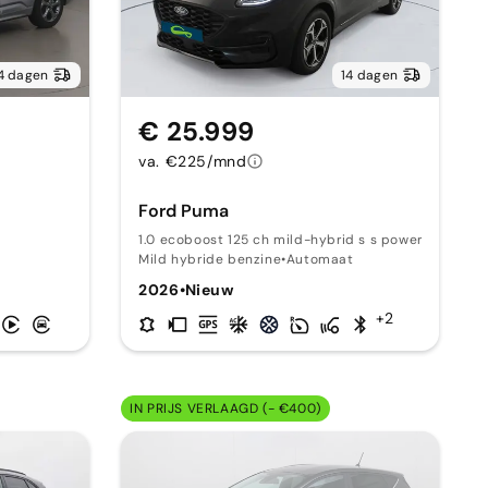
4 dagen
14 dagen
€ 25.999
va. €225/mnd
Ford Puma
1.0 ecoboost 125 ch mild-hybrid s s powershift st-
Mild hybride benzine
•
Automaat
2026
•
Nieuw
+2
IN PRIJS VERLAAGD (- €400)