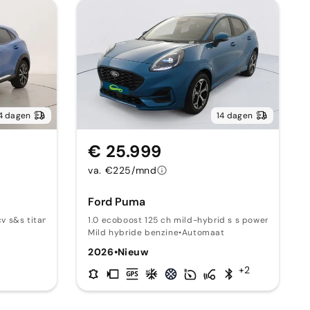
4 dagen
14 dagen
€ 25.999
va. €225/mnd
Ford Puma
v s&s titanium 125
1.0 ecoboost 125 ch mild-hybrid s s powershift st-
Mild hybride benzine
•
Automaat
2026
•
Nieuw
+2