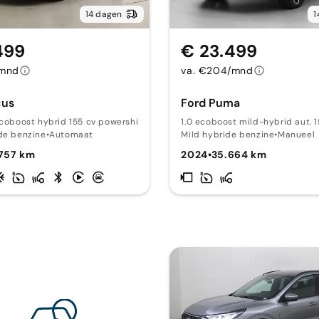
14 dagen
1
499
€ 23.499
/mnd
va. €204/mnd
cus
Ford Puma
ecoboost hybrid 155 cv powershift 5p. st
1.0 ecoboost mild-hybrid aut. 15
de benzine
•
Automaat
Mild hybride benzine
•
Manueel
.757 km
2024
•
35.664 km