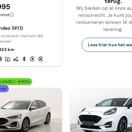
terug.
995
Wij bieden op al onze au
retourrecht. Je kunt jo
/mnd
retourneren binnen 14 
ndeo 5P/D
levering.
5 ecoboost titanium 160
anueel
Lees hier hoe het we
923 km
RLAAGD (- €400)
baar