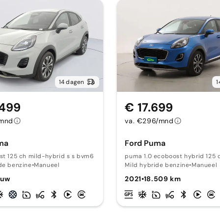
14 dagen
1
.499
€ 17.699
/mnd
va. €296/mnd
ma
Ford Puma
st 125 ch mild-hybrid s s bvm6 titanium
puma 1.0 ecoboost hybrid 125 c
de benzine
•
Manueel
Mild hybride benzine
•
Manueel
euw
2021
•
18.509 km