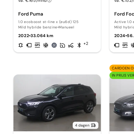
va. €165/mnd
va. €152
Ford Puma
Ford Fo
1.0 ecoboost st-line x (eu6d) 125
Active 1.0
Mild hybride benzine
•
Manueel
Mild hybri
2022
•
33.064 km
2024
•
56
+2
CARDOEN O
IN PRIJS VE
4 dagen