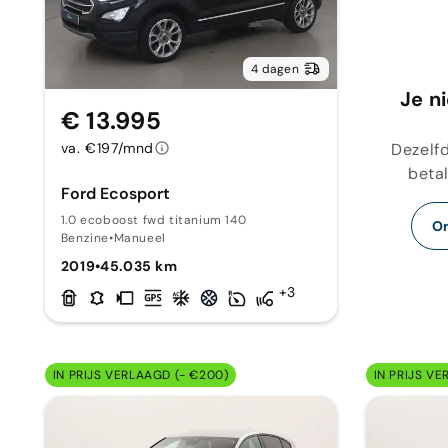
4 dagen
Je n
€ 13.995
Dezelfd
va. €197/mnd
betal
Ford Ecosport
1.0 ecoboost fwd titanium 140
On
Benzine
•
Manueel
2019
•
45.035 km
+3
IN PRIJS VERLAAGD (- €200)
IN PRIJS VE