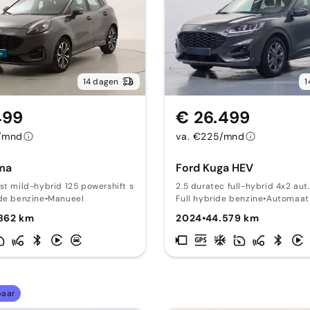
14 dagen
1
499
€ 26.499
/mnd
va. €225/mnd
ma
Ford Kuga HEV
st mild-hybrid 125 powershift st-line 12
2.5 duratec full-hybrid 4x2 aut.
de benzine
•
Manueel
Full hybride benzine
•
Automaat
862 km
2024
•
44.579 km
baar