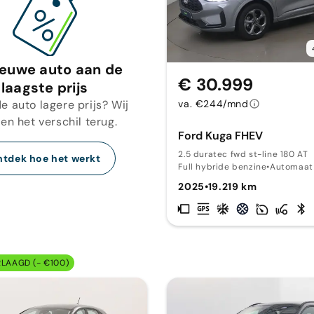
ieuwe auto aan de
€ 30.999
laagste prijs
e auto lagere prijs? Wij
va. €244/mnd
en het verschil terug.
Ford Kuga FHEV
2.5 duratec fwd st-line 180 AT
tdek hoe het werkt
Full hybride benzine
•
Automaat
2025
•
19.219 km
RLAAGD (- €100)