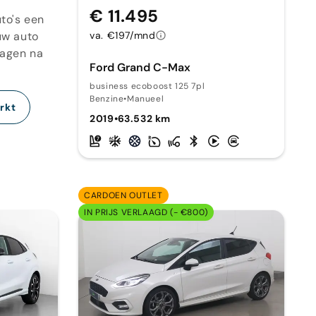
€ 11.495
to's een
uw auto
va. €197/mnd
dagen na
Ford Grand C-Max
business ecoboost 125 7pl
Benzine
•
Manueel
rkt
2019
•
63.532 km
CARDOEN OUTLET
IN PRIJS VERLAAGD (- €800)