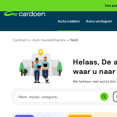
Een au
Auto zoeken
Auto verkopen
Cardoen
Auto tweedehands
ford
Helaas, De 
waar u naar 
We hebben veel auto's die 