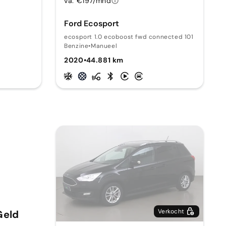
va. €197/mnd
Ford Ecosport
ecosport 1.0 ecoboost fwd connected 101
Benzine
•
Manueel
2020
•
44.881 km
Verkocht
Geld