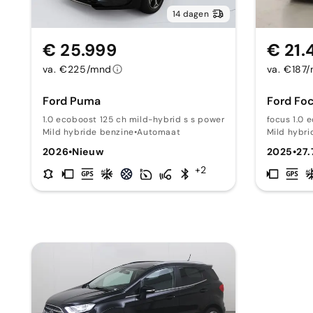
14 dagen
€ 25.999
€ 21.
va. €225/mnd
va. €187
Ford Puma
Ford Fo
1.0 ecoboost 125 ch mild-hybrid s s powershift st-
focus 1.0 
Mild hybride benzine
•
Automaat
Mild hybri
2026
•
Nieuw
2025
•
27
+2