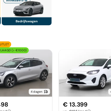
UTLET
RLAAGD (> €1000)
4 dagen
498
€ 13.399