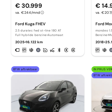
€ 30.999
€ 14.
va. €244/mnd
va. €207
Ford Kuga FHEV
Ford Mo
2.5 duratec fwd st-line 180 AT
mondeo 1.
Full hybride benzine
•
Automaat
Benzine
•
M
2025
•
16.122 km
2018
•
25.
BTW aftrekbaar
IN PRIJS VE
BTW aftrek