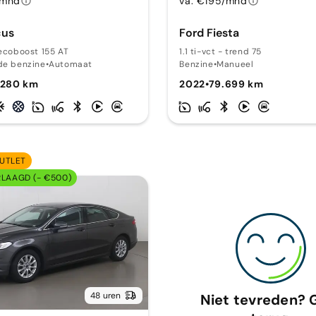
/mnd
va. €195/mnd
cus
Ford Fiesta
 ecoboost 155 AT
1.1 ti-vct - trend 75
de benzine
•
Automaat
Benzine
•
Manueel
.280 km
2022
•
79.699 km
UTLET
RLAAGD (- €500)
48 uren
Niet tevreden? 