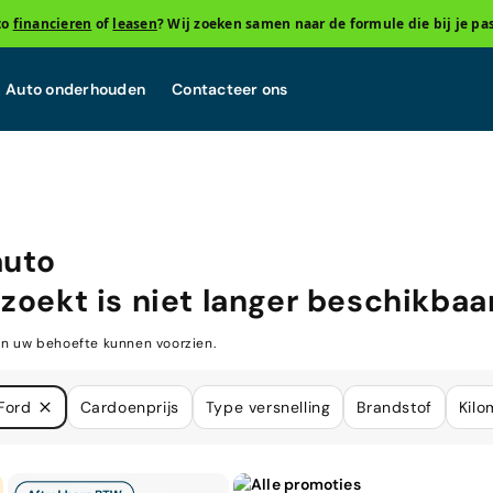
to
financieren
of
leasen
? Wij zoeken samen naar de formule die bij je pas
Auto onderhouden
Contacteer ons
auto
zoekt is niet langer beschikbaar
in uw behoefte kunnen voorzien.
Ford
Cardoenprijs
Type versnelling
Brandstof
Kilo