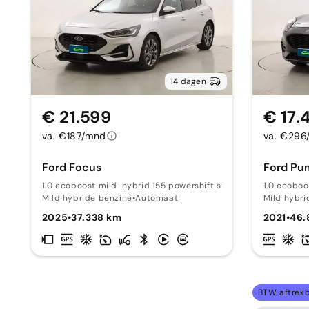
14 dagen
€ 21.599
€ 17.
va. €187/mnd
va. €296
Ford Focus
Ford Pu
1.0 ecoboost mild-hybrid 155 powershift st-line 15
1.0 ecoboo
Mild hybride benzine
•
Automaat
Mild hybri
2025
•
37.338 km
2021
•
46.
BTW aftrek