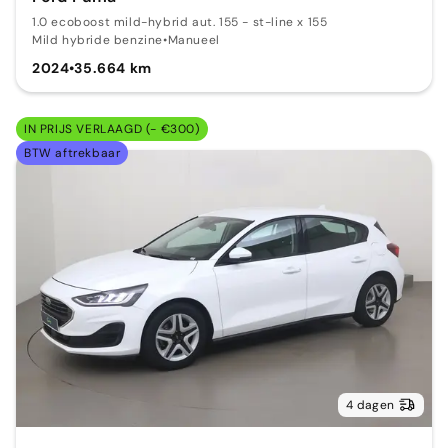
1.0 ecoboost mild-hybrid aut. 155 - st-line x 155
Mild hybride benzine
•
Manueel
2024
•
35.664 km
IN PRIJS VERLAAGD (- €300)
BTW aftrekbaar
4 dagen