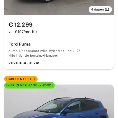
4 dagen
€ 12.299
va. €197/mnd
Ford Puma
puma 1.0 ecoboost mild-hybrid st-line x 125
Mild hybride benzine
•
Manueel
2020
•
134.311 km
CARDOEN OUTLET
IN PRIJS VERLAAGD (- €500)