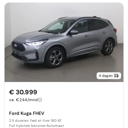
4 dagen
€ 30.999
va. €244/mnd
Ford Kuga FHEV
2.5 duratec fwd st-line 180 AT
Full hybride benzine
•
Automaat