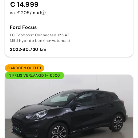
€ 14.999
va. €205/mnd
Ford Focus
1.0 Ecoboost Connected 125 AT
Mild hybride benzine
•
Automaat
2022
•
80.730 km
CARDOEN OUTLET
IN PRIJS VERLAAGD (- €500)