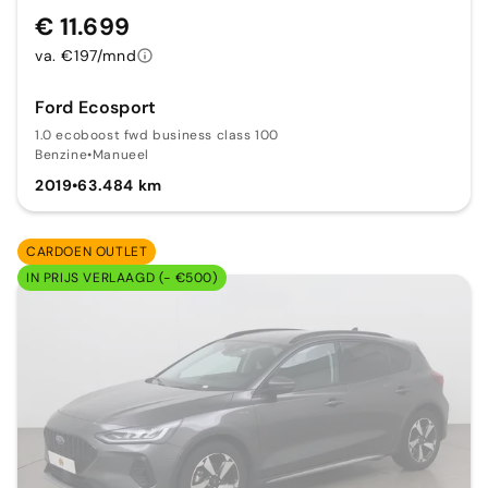
€ 11.699
va. €197/mnd
Ford Ecosport
1.0 ecoboost fwd business class 100
Benzine
•
Manueel
2019
•
63.484 km
CARDOEN OUTLET
IN PRIJS VERLAAGD (- €500)