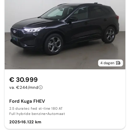
4 dagen
€ 30.999
va. €244/mnd
Ford Kuga FHEV
2.5 duratec fwd st-line 180 AT
Full hybride benzine
•
Automaat
2025
•
16.122 km