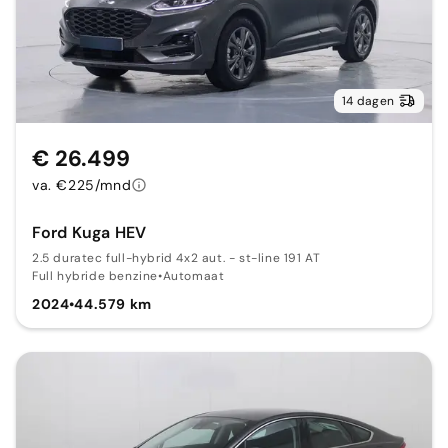
14 dagen
€ 26.499
va. €225/mnd
Ford Kuga HEV
2.5 duratec full-hybrid 4x2 aut. - st-line 191 AT
Full hybride benzine
•
Automaat
2024
•
44.579 km