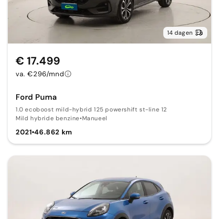
14 dagen
€ 17.499
va. €296/mnd
Ford Puma
1.0 ecoboost mild-hybrid 125 powershift st-line 12
Mild hybride benzine
•
Manueel
2021
•
46.862 km