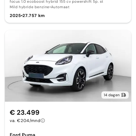
focus 1.0 ecoboost hybrid 155 cv powershift 5p. st
Mild hybride benzine
•
Automaat
2025
•
27.757 km
14 dagen
€ 23.499
va. €204/mnd
Ford Puma