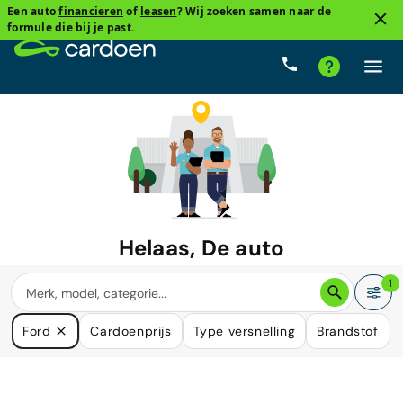
Een auto
financieren
of
leasen
? Wij zoeken samen naar de
formule die bij je past.
Helaas, De auto
waar u naar zoekt is niet langer
1
beschikbaar.
Ford
Cardoenprijs
Type versnelling
Brandstof
We hebben veel auto's die in uw behoefte kunnen voorzien.