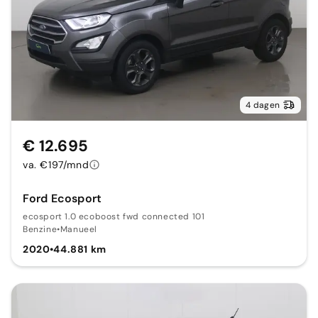
4 dagen
€ 12.695
va. €197/mnd
Ford Ecosport
ecosport 1.0 ecoboost fwd connected 101
Benzine
•
Manueel
2020
•
44.881 km