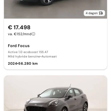
4 dagen
€ 17.498
va. €152/mnd
Ford Focus
Active 1.0 ecoboost 155 AT
Mild hybride benzine
•
Automaat
2024
•
56.280 km