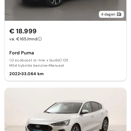
4 dagen
€ 18.999
va. €165/mnd
Ford Puma
1.0 ecoboost st-line x (eu6d) 125
Mild hybride benzine
•
Manueel
2022
•
33.064 km