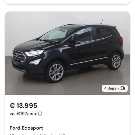
4 dagen
€ 13.995
va. €197/mnd
Ford Ecosport