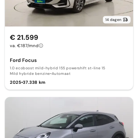
14 dagen
€ 21.599
va. €187/mnd
Ford Focus
1.0 ecoboost mild-hybrid 155 powershift st-line 15
Mild hybride benzine
•
Automaat
2025
•
37.338 km