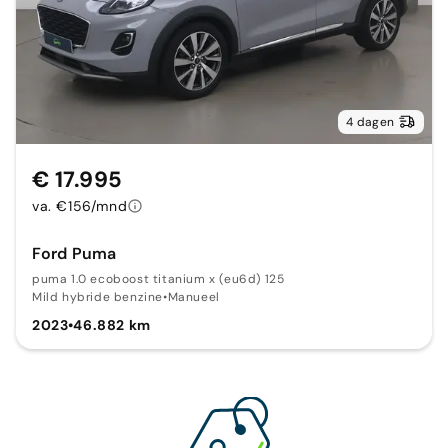
4 dagen
€ 17.995
va. €156/mnd
Ford Puma
puma 1.0 ecoboost titanium x (eu6d) 125
Mild hybride benzine
•
Manueel
2023
•
46.882 km