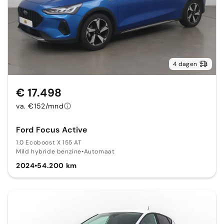
4 dagen
€ 17.498
va. €152/mnd
Ford Focus Active
1.0 Ecoboost X 155 AT
Mild hybride benzine
•
Automaat
2024
•
54.200 km