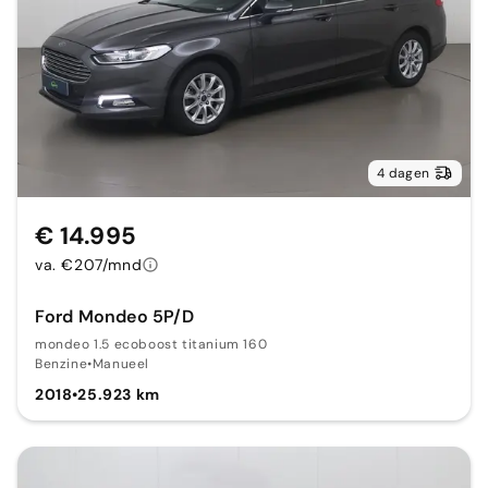
4 dagen
€ 14.995
va. €207/mnd
Ford Mondeo 5P/D
mondeo 1.5 ecoboost titanium 160
Benzine
•
Manueel
2018
•
25.923 km