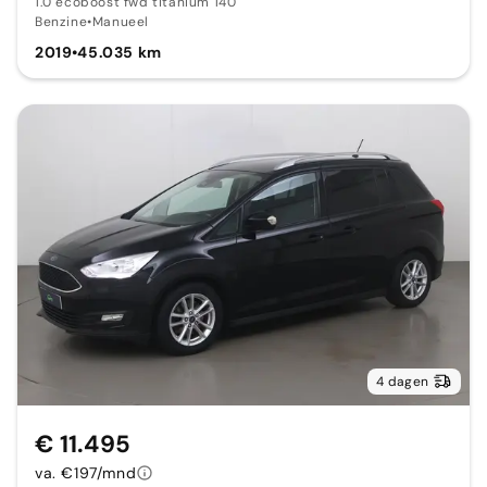
1.0 ecoboost fwd titanium 140
Benzine
•
Manueel
2019
•
45.035 km
4 dagen
€ 11.495
va. €197/mnd