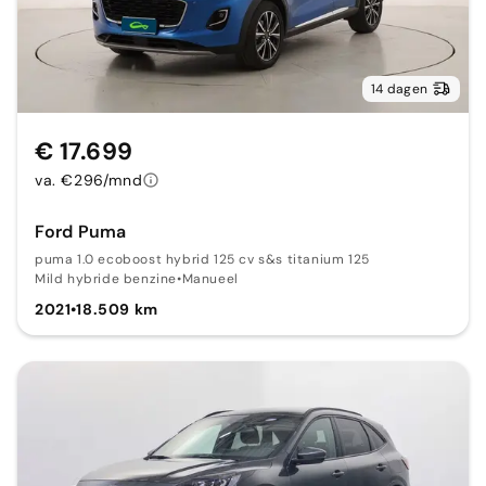
14 dagen
€ 17.699
va. €296/mnd
Ford Puma
puma 1.0 ecoboost hybrid 125 cv s&s titanium 125
Mild hybride benzine
•
Manueel
2021
•
18.509 km