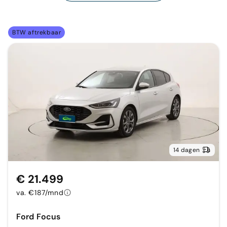
BTW aftrekbaar
14 dagen
€ 21.499
va. €187/mnd
Ford Focus