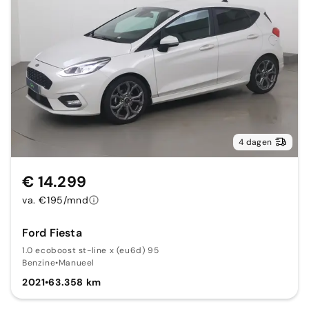
4 dagen
€ 14.299
va. €195/mnd
Ford Fiesta
1.0 ecoboost st-line x (eu6d) 95
Benzine
•
Manueel
2021
•
63.358 km