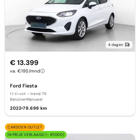
4 dagen
€ 13.399
va. €195/mnd
Ford Fiesta
1.1 ti-vct - trend 75
Benzine
•
Manueel
2022
•
79.699 km
CARDOEN OUTLET
IN PRIJS VERLAAGD (- €1000)