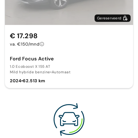
Gereserveerd
€ 17.298
va. €150/mnd
Ford Focus Active
1.0 Ecoboost X 155 AT
Mild hybride benzine
•
Automaat
2024
•
62.513 km