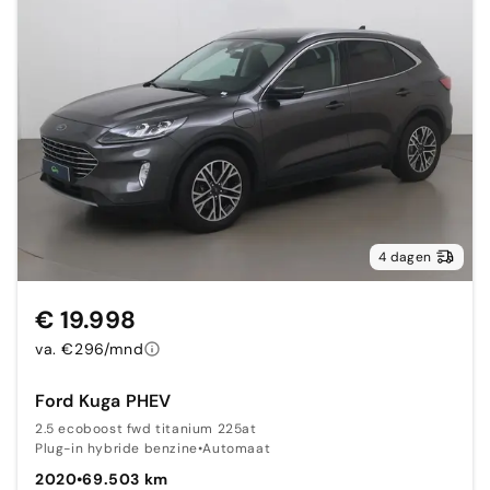
4 dagen
€ 19.998
va. €296/mnd
Ford Kuga PHEV
2.5 ecoboost fwd titanium 225at
Plug-in hybride benzine
•
Automaat
2020
•
69.503 km