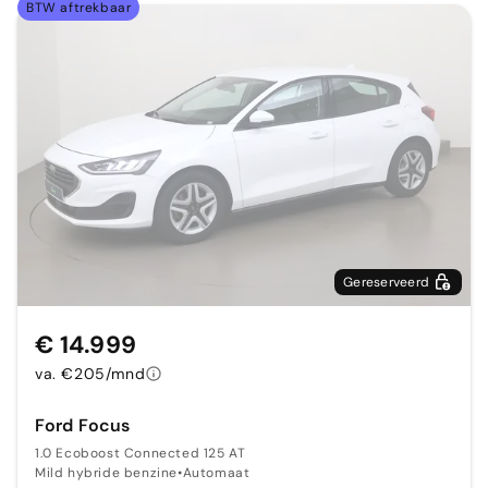
BTW aftrekbaar
Gereserveerd
€ 14.999
va. €205/mnd
Ford Focus
1.0 Ecoboost Connected 125 AT
Mild hybride benzine
•
Automaat