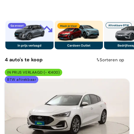
4
auto's
te koop
Sorteren op
IN PRIJS VERLAAGD (- €400)
BTW aftrekbaar