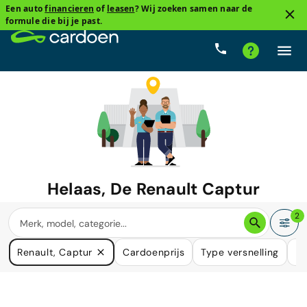
Een auto
financieren
of
leasen
? Wij zoeken samen naar de
formule die bij je past.
Helaas, De
Renault Captur
waar u naar zoekt is niet langer
2
beschikbaar.
Renault, Captur
Cardoenprijs
Type versnelling
Br
We hebben veel auto's die in uw behoefte kunnen voorzien.