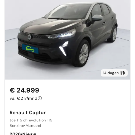
14 dagen
€ 24.999
va. €217/mnd
Renault Captur
tce 115 ch evolution 115
Benzine
•
Manueel
2026
•
Nieuw