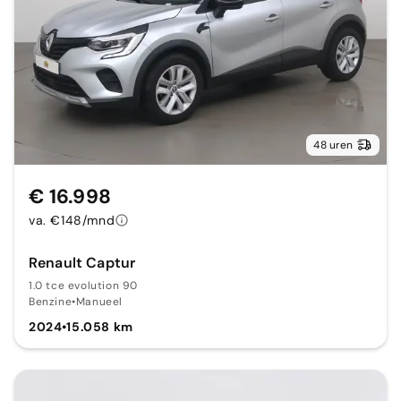
48 uren
€ 16.998
va. €148/mnd
Renault Captur
1.0 tce evolution 90
Benzine
•
Manueel
2024
•
15.058 km