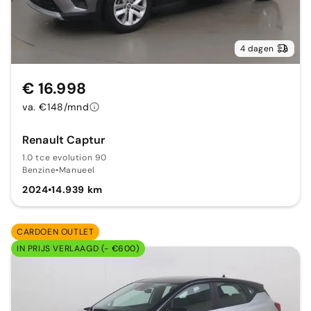
4 dagen
€ 16.998
va. €148/mnd
Renault Captur
1.0 tce evolution 90
Benzine
•
Manueel
2024
•
14.939 km
CARDOEN OUTLET
IN PRIJS VERLAAGD (- €600)