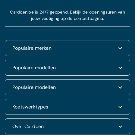
Cardoen.be is 24/7 geopend. Bekijk de openingsuren van
jouw vestiging op de contactpagina.
Populaire merken
Renault
Populaire modellen
Fiat
Dacia
Renault Clio
Populaire modellen
Volkswagen
Dacia Duster
Hyundai
Fiat 500
Kia
Hyundai i20
Koetswerktypes
Hyundai Tucson
Nissan
Ford Kuga
Kia Rio
Mercedes
Jeep Renegade
Nissan Qashqai
SUV & 4x4
Over Cardoen
Opel
Volkswagen Golf VII
Mercedes CLA
Berline
Seat