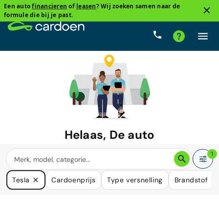
Een auto
financieren
of
leasen
? Wij zoeken samen naar de
formule die bij je past.
Helaas, De auto
waar u naar zoekt is niet langer
1
beschikbaar.
Tesla
Cardoenprijs
Type versnelling
Brandstof
We hebben veel auto's die in uw behoefte kunnen voorzien.