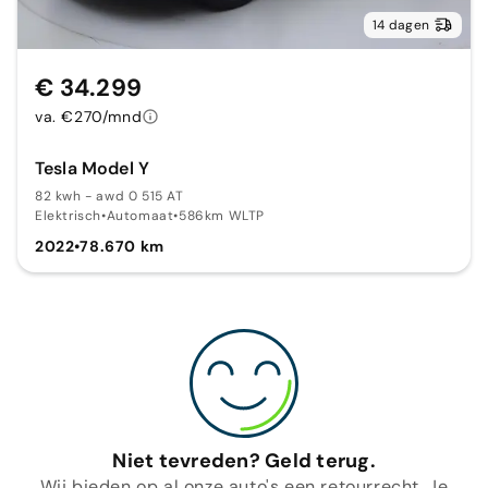
14 dagen
€ 34.299
va. €270/mnd
Tesla Model Y
82 kwh - awd 0 515 AT
Elektrisch
•
Automaat
•
586km WLTP
2022
•
78.670 km
Niet tevreden? Geld terug.
Wij bieden op al onze auto's een retourrecht. Je