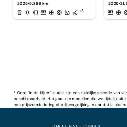
2025
•
5.356 km
2025
•
21
+3
* Onze “In de kijker”-auto’s zijn een tijdelijke selectie va
beschikbaarheid. Het gaat om modellen die we tijdelijk uitl
een prijsvermindering of prijsvergelijking, maar dat is niet n
CARDOEN VESTIGINGEN