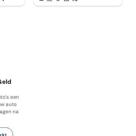
Geld
to's een
uw auto
dagen na
rkt