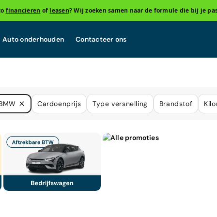
to
financieren
of
leasen
? Wij zoeken samen naar de formule die bij je pas
Auto onderhouden
Contacteer ons
BMW
Cardoenprijs
Type versnelling
Brandstof
Kil