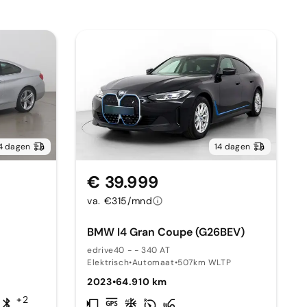
4 dagen
14 dagen
€ 39.999
va. €315/mnd
BMW I4 Gran Coupe (G26BEV)
edrive40 - - 340 AT
Elektrisch
•
Automaat
•
507km WLTP
2023
•
64.910 km
+2