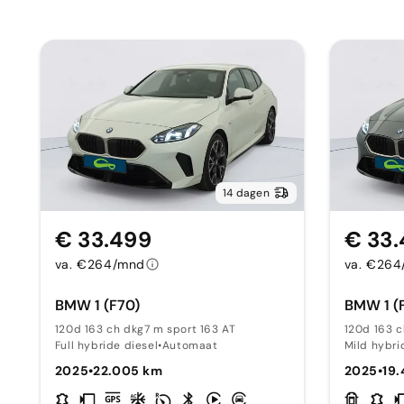
14 dagen
€ 33.499
€ 33
va. €264/mnd
va. €26
BMW 1 (F70)
BMW 1 (
120d 163 ch dkg7 m sport 163 AT
120d 163 c
Full hybride diesel
•
Automaat
Mild hybri
2025
•
22.005 km
2025
•
19