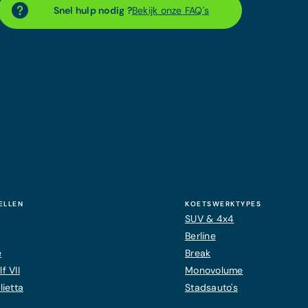
Snel hulp nodig ?
Bekijk onze FAQ's
ELLEN
KOETSWERKTYPES
SUV & 4x4
Berline
e
Break
f VII
Monovolume
ietta
Stadsauto's