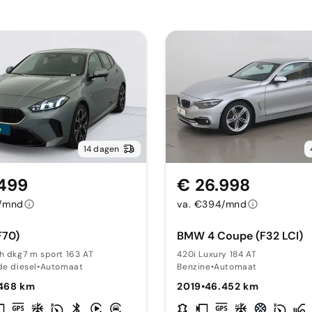
14 dagen
.499
€ 26.998
4/mnd
va. €394/mnd
F70)
BMW 4 Coupe (F32 LCI)
h dkg7 m sport 163 AT
420i Luxury 184 AT
de diesel
•
Automaat
Benzine
•
Automaat
.468 km
2019
•
46.452 km