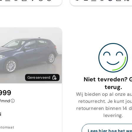
Gereserveerd
Niet tevreden? 
terug.
999
Wij bieden op al onze au
retourrecht. Je kunt jo
8/mnd
retourneren binnen 14 
i
levering.
utomaat
Lees hier hoe het we