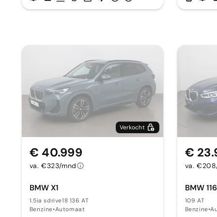
Verkocht
€ 40.999
€ 23.
va. €323/mnd
va. €20
BMW X1
BMW 116
1.5ia sdrive18 136 AT
109 AT
Benzine
•
Automaat
Benzine
•
A