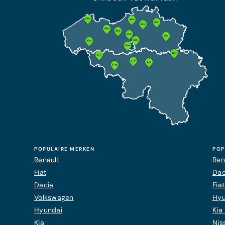
POPULAIRE MERKEN
POP
Renault
Ren
Fiat
Dac
Dacia
Fia
Volkswagen
Hyu
Hyundai
Kia 
Kia
Nis