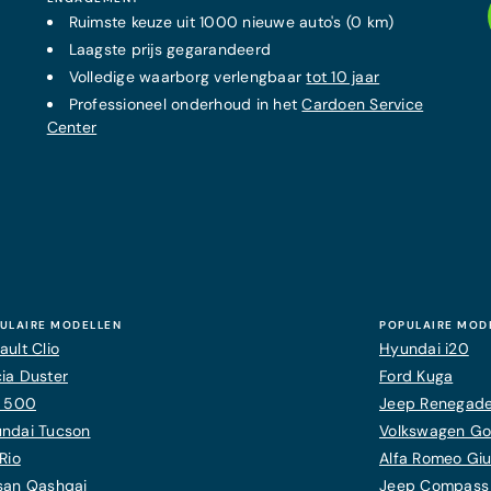
Ruimste keuze uit 1000 nieuwe auto's (0 km)
Laagste prijs
gegarandeerd
Volledige waarborg verlengbaar
tot 10 jaar
Professioneel onderhoud in het
Cardoen Service
Center
ULAIRE MODELLEN
POPULAIRE MOD
ault Clio
Hyundai i20
ia Duster
Ford Kuga
t 500
Jeep Renegad
ndai Tucson
Volkswagen Gol
Rio
Alfa Romeo Giul
san Qashqai
Jeep Compass