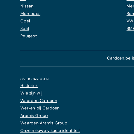
Nissan
Mer
Mercedes
Ren
Opel
VW 
Seat
BMW
Peugeot
Cardoen.be i
OVER CARDOEN
Historiek
Wie zijn wij
Waarden Cardoen
Werken bij Cardoen
Aramis Group
Waarden Aramis Group
Onze nieuwe visuele identiteit