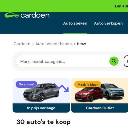
Een au
Auto zoeken
Auto verkopen
Cardoen
Auto tweedehands
bmw
30
auto's
te koop