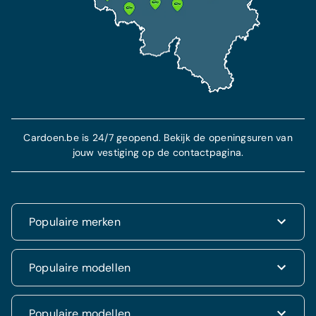
Cardoen.be is 24/7 geopend. Bekijk de openingsuren van
jouw vestiging op de contactpagina.
Populaire merken
Renault
Populaire modellen
Fiat
Dacia
Renault Clio
Populaire modellen